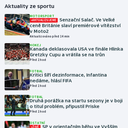
Aktuality ze sportu
Gymnastika
MOTORSPORT
Senzační Salač. Ve Velké
AKTUALIZUJEME
ceně Británie slaví premiérové vítězství
Házená
v Moto2
Aktualizováno před 14 min
Jezdectví
HOKEJ
Kanada deklasovala USA ve finále Hlinka
Judo
Gretzky Cupu a vrátila se na trůn
Před 2 hod
Krasobruslení
FOTBAL
Kritici šíří dezinformace, Infantina
nedáme, hlásí FIFA
Lezení
Před 2 hod
Lyže a snowboard
FOTBAL
Druhá porážka na startu sezony je v boji
o titul problém, připustil Priske
Moderní pětiboj
Před 2 hod
Motorsport
OSTATNÍ
SP v orientačním běhu ve Vyšším
ŽIVĚ