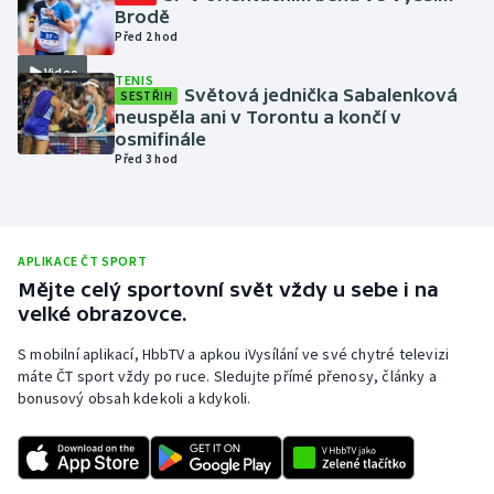
Brodě
Olympijské hry
Před 2 hod
Video
TENIS
Parasport
Světová jednička Sabalenková
SESTŘIH
neuspěla ani v Torontu a končí v
Plavání
osmifinále
Před 3 hod
Plážový volejbal
Ragby
APLIKACE ČT SPORT
Mějte celý sportovní svět vždy u sebe i na
Rychlobruslení
velké obrazovce.
Rychlostní kanoistika
S mobilní aplikací, HbbTV a apkou iVysílání ve své chytré televizi
máte ČT sport vždy po ruce. Sledujte přímé přenosy, články a
bonusový obsah kdekoli a kdykoli.
Short track
Sportovní střelba