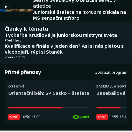
Sestry Švábíkovy o blížícím se ME v
Baseball a softbal
Soutěže
atletice
Juniorská štafeta na 4x400 m získala na
Basketbal
Historické návraty
MS senzační stříbro
Články k tématu
Biatlon
Aplikace ČT sport
Tyčkařka Krutilová je juniorskou mistryní světa
Před 4 hod
Kvalifikace a finále v jeden den? Asi si nás pletou s
Boby a skeleton
AZ kvíz
vícebojaři, rýpl si Staněk
Včera v 13:00
Box
Přímé přenosy
Zobrazit program
Curling
OSTATNÍ
BASEBALL A SOFTBA
Dostihy
Orientační běh: SP Česko – štafeta
Baseballová ex
Florbal
10:50
-
15:00
12:55
-
16:15
Futsal
ŽIVĚ
ŽIVĚ
Golf