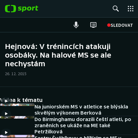
POPULÁRNÍ
SLEDOVAT
Fotbal
Hejnová: V trénincích atakuji
osobáky. Na halové MS se ale
Hokej
nechystám
Tenis
26. 12. 2015
Atletika
Cyklistika
Videa k tématu
Na juniorském MS v atletice se blýskla
DALŠÍ SPORTY
skvělým výkonem Berková
Do Birminghamu dorazili čeští atleti, po
zraněních se ukáže na ME také
Americký fotbal
NEPŘEHLÉDNĚTE
Petržilková