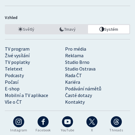
Vzhled
Světlý
Tmavý
Systém
TV program
Pro média
Živé vysílání
Reklama
TV poplatky
Studio Brno
Teletext
Studio Ostrava
Podcasty
Rada ČT
Počasí
Kariéra
E-shop
Podávání námětů
Mobilní a TV aplikace
Časté dotazy
Vše o ČT
Kontakty
Instagram
Facebook
YouTube
X
Threads