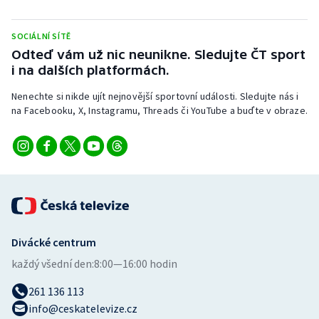
Stolní tenis
SOCIÁLNÍ SÍTĚ
Triatlon
Odteď vám už nic neunikne. Sledujte ČT sport
i na dalších platformách.
Veslování
Nenechte si nikde ujít nejnovější sportovní události. Sledujte nás i
na Facebooku, X, Instagramu, Threads či YouTube a buďte v obraze.
Vodní slalom
Volejbal
Ostatní
Divácké centrum
každý všední den:
8:00—16:00 hodin
261 136 113
info@ceskatelevize.cz