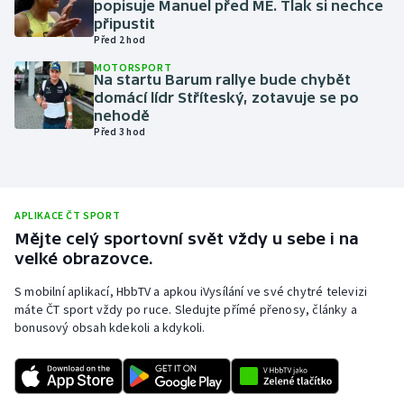
popisuje Manuel před ME. Tlak si nechce
připustit
Olympijské hry
Před 2 hod
MOTORSPORT
Parasport
Na startu Barum rallye bude chybět
domácí lídr Stříteský, zotavuje se po
Plavání
nehodě
Před 3 hod
Plážový volejbal
Ragby
APLIKACE ČT SPORT
Mějte celý sportovní svět vždy u sebe i na
Rychlobruslení
velké obrazovce.
Rychlostní kanoistika
S mobilní aplikací, HbbTV a apkou iVysílání ve své chytré televizi
máte ČT sport vždy po ruce. Sledujte přímé přenosy, články a
bonusový obsah kdekoli a kdykoli.
Short track
Sportovní střelba