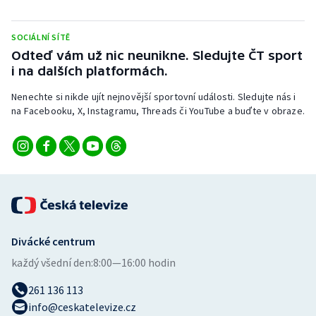
Stolní tenis
SOCIÁLNÍ SÍTĚ
Triatlon
Odteď vám už nic neunikne. Sledujte ČT sport
i na dalších platformách.
Veslování
Nenechte si nikde ujít nejnovější sportovní události. Sledujte nás i
Vodní slalom
na Facebooku, X, Instagramu, Threads či YouTube a buďte v obraze.
Volejbal
Ostatní
Divácké centrum
každý všední den:
8:00—16:00 hodin
261 136 113
info@ceskatelevize.cz