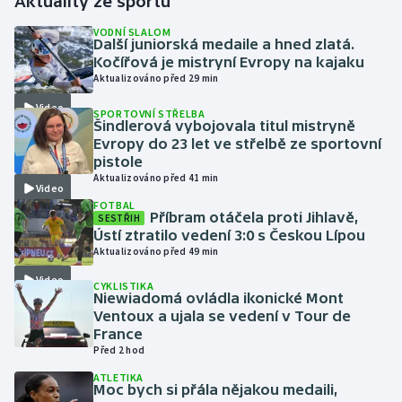
Aktuality ze sportu
VODNÍ SLALOM
Gymnastika
Další juniorská medaile a hned zlatá.
Kočířová je mistryní Evropy na kajaku
Aktualizováno před 29 min
Házená
Video
SPORTOVNÍ STŘELBA
Šindlerová vybojovala titul mistryně
Jezdectví
Evropy do 23 let ve střelbě ze sportovní
pistole
Judo
Aktualizováno před 41 min
Video
FOTBAL
Krasobruslení
Příbram otáčela proti Jihlavě,
SESTŘIH
Ústí ztratilo vedení 3:0 s Českou Lípou
Aktualizováno před 49 min
Lezení
Video
CYKLISTIKA
Niewiadomá ovládla ikonické Mont
Lyže a snowboard
Ventoux a ujala se vedení v Tour de
France
Moderní pětiboj
Před 2 hod
ATLETIKA
Motorsport
Moc bych si přála nějakou medaili,