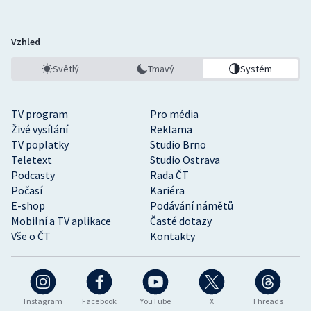
Vzhled
Světlý
Tmavý
Systém
TV program
Pro média
Živé vysílání
Reklama
TV poplatky
Studio Brno
Teletext
Studio Ostrava
Podcasty
Rada ČT
Počasí
Kariéra
E-shop
Podávání námětů
Mobilní a TV aplikace
Časté dotazy
Vše o ČT
Kontakty
Instagram
Facebook
YouTube
X
Threads