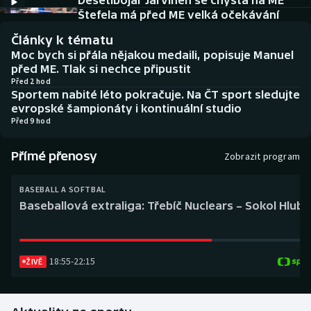
Desetibojař Järvinen se chystá na ME
Baseball a softbal
Soutěže
Štefela má před ME velká očekávání
Články k tématu
Basketbal
Historické návraty
Moc bych si přála nějakou medaili, popisuje Manuel
před ME. Tlak si nechce připustit
Biatlon
Aplikace ČT sport
Před 2 hod
Sportem nabité léto pokračuje. Na ČT sport sledujte
evropské šampionáty i kontinuální studio
Boby a skeleton
AZ kvíz
Před 9 hod
Box
Přímé přenosy
Zobrazit program
Curling
BASEBALL A SOFTBAL
Baseballová extraliga: Třebíč Nuclears – Sokol Hlub
Dostihy
Florbal
18:55
-
22:15
ŽIVĚ
Futsal
Golf