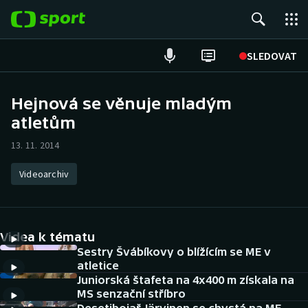
POPULÁRNÍ
SLEDOVAT
Fotbal
Hejnová se věnuje mladým
atletům
Hokej
13. 11. 2014
Tenis
Videoarchiv
Atletika
Cyklistika
Videa k tématu
DALŠÍ SPORTY
Sestry Švábíkovy o blížícím se ME v
atletice
Juniorská štafeta na 4x400 m získala na
Americký fotbal
NEPŘEHLÉDNĚTE
MS senzační stříbro