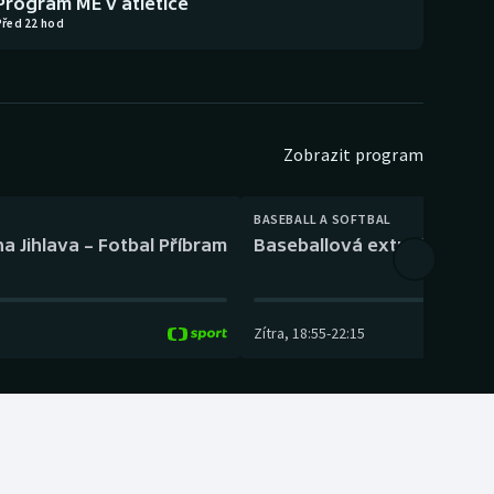
Program ME v atletice
Před 22 hod
Zobrazit program
BASEBALL A SOFTBAL
a Jihlava – Fotbal Příbram
Baseballová extraliga: Tře
Zítra
,
18:55
-
22:15