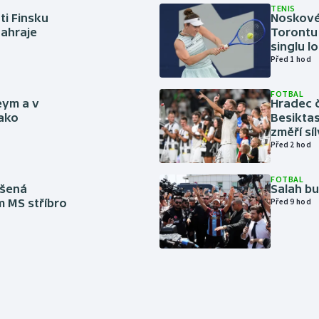
TENIS
ti Finsku
Noskové 
zahraje
Torontu 
singlu lo
Před 1 hod
FOTBAL
eym a v
Hradec č
jako
Besiktas
změří sí
Před 2 hod
FOTBAL
íšená
Salah b
m MS stříbro
Před 9 hod