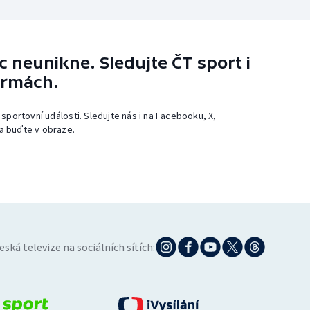
 neunikne. Sledujte ČT sport i
ormách.
 sportovní události. Sledujte nás i na Facebooku, X,
a buďte v obraze.
eská televize na sociálních sítích: