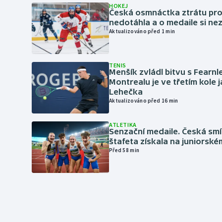
HOKEJ
Česká osmnáctka ztrátu pro
nedotáhla a o medaile si ne
Aktualizováno před 1 min
TENIS
Menšík zvládl bitvu s Fearnl
Montrealu je ve třetím kole 
Lehečka
Aktualizováno před 16 min
ATLETIKA
Senzační medaile. Česká sm
štafeta získala na juniorské
Před 58 min