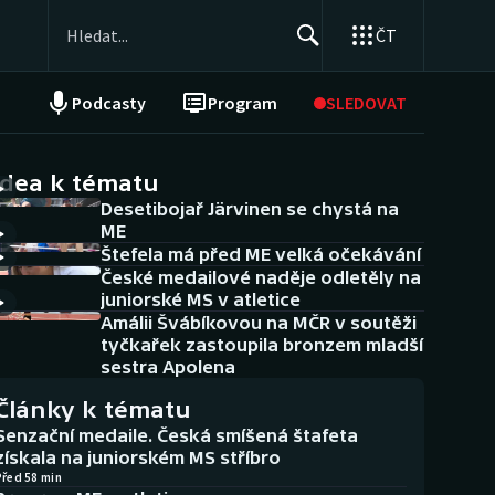
ČT
Podcasty
Program
SLEDOVAT
NEPŘEHLÉDNĚTE
Soutěže
idea k tématu
Desetibojař Järvinen se chystá na
Historické návraty
ME
Štefela má před ME velká očekávání
Aplikace ČT sport
České medailové naděje odletěly na
juniorské MS v atletice
AZ kvíz
Amálii Švábíkovou na MČR v soutěži
tyčkařek zastoupila bronzem mladší
sestra Apolena
Články k tématu
Senzační medaile. Česká smíšená štafeta
získala na juniorském MS stříbro
Před 58 min