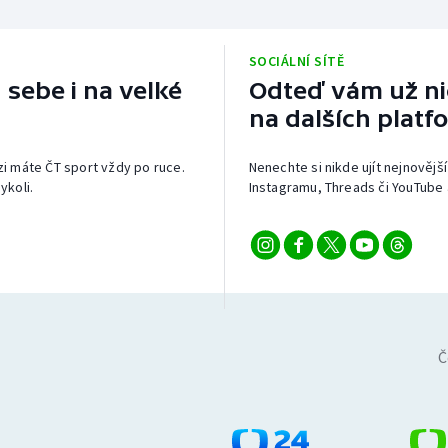
SOCIÁLNÍ SÍTĚ
 sebe i na velké
Odteď vám už nic
na dalších platf
izi máte ČT sport vždy po ruce.
Nenechte si nikde ujít nejnovější
ykoli.
Instagramu, Threads či YouTube 
Č