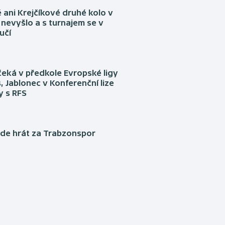
ani Krejčíkové druhé kolo v
nevyšlo a s turnajem se v
učí
eká v předkole Evropské ligy
, Jablonec v Konferenční lize
ly s RFS
ude hrát za Trabzonspor