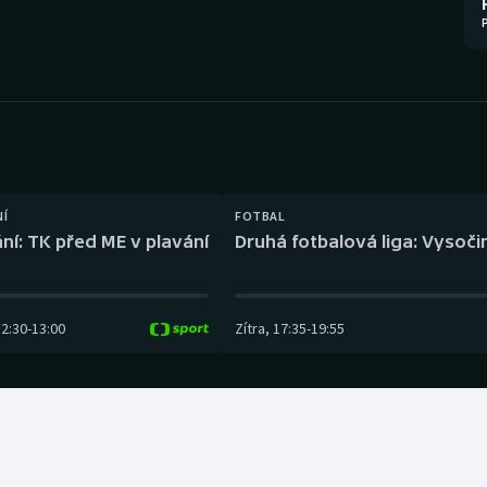
Moderní pětiboj
Triatlon
Motorsport
Veslování
Olympijské hry
Vodní slalom
Parasport
Volejbal
Plavání
Ostatní
NÍ
FOTBAL
ní: TK před ME v plavání
Druhá fotbalová liga: Vysočin
Plážový volejbal
12:30
-
13:00
Zítra
,
17:35
-
19:55