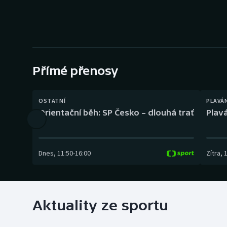
Curling
Dostihy
Florbal
Přímé přenosy
Futsal
Golf
OSTATNÍ
PLAVÁ
Orientační běh: SP Česko – dlouhá trať
Plavá
Gymnastika
Dnes
,
11:50
-
16:00
Zítra
,
Aktuality ze sportu