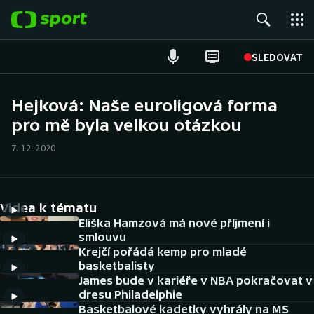
POPULÁRNÍ
SLEDOVAT
Fotbal
Hejková: Naše euroligová forma
pro mě byla velkou otázkou
Hokej
7. 12. 2020
Tenis
Atletika
Videa k tématu
Cyklistika
Eliška Hamzová má nové příjmení i
smlouvu
Krejčí pořádá kemp pro mladé
DALŠÍ SPORTY
basketbalisty
James bude v kariéře v NBA pokračovat v
Americký fotbal
NEPŘEHLÉDNĚTE
dresu Philadelphie
Basketbalové kadetky vyhrály na MS