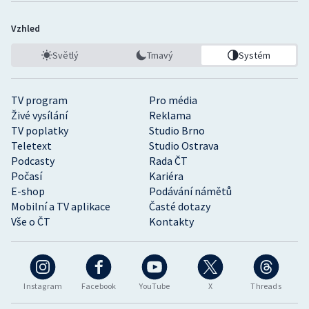
Vzhled
Světlý
Tmavý
Systém
TV program
Pro média
Živé vysílání
Reklama
TV poplatky
Studio Brno
Teletext
Studio Ostrava
Podcasty
Rada ČT
Počasí
Kariéra
E-shop
Podávání námětů
Mobilní a TV aplikace
Časté dotazy
Vše o ČT
Kontakty
Instagram
Facebook
YouTube
X
Threads