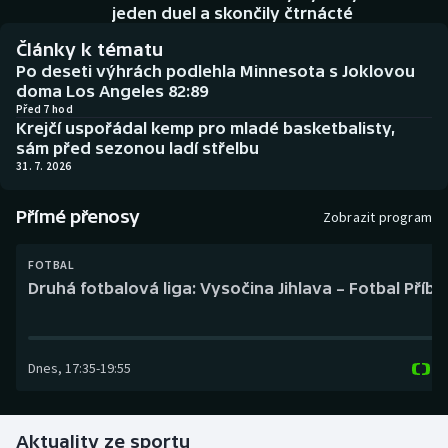
Baseball a softbal
Soutěže
jeden duel a skončily čtrnácté
Články k tématu
Basketbal
Historické návraty
Po deseti výhrách podlehla Minnesota s Joklovou
doma Los Angeles 82:89
Biatlon
Aplikace ČT sport
Před 7 hod
Krejčí uspořádal kemp pro mladé basketbalisty,
sám před sezonou ladí střelbu
Boby a skeleton
AZ kvíz
31. 7. 2026
Box
Přímé přenosy
Zobrazit program
Curling
FOTBAL
Druhá fotbalová liga: Vysočina Jihlava – Fotbal Příb
Dostihy
Florbal
Dnes
,
17:35
-
19:55
Futsal
Aktuality ze sportu
Golf