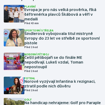
PLAVÁNÍ
Evropa je pro nás velká prověrka, říká
Gymnastika
šéftrenérka plavců Škábová a věří v
medaili
Házená
Před 43 min
SPORTOVNÍ STŘELBA
Jezdectví
Šindlerová vybojovala titul mistryně
Evropy do 23 let ve střelbě ze sportovní
pistole
Judo
Před 1 hod
MODERNÍ PĚTIBOJ
Krasobruslení
Čeští pětibojaři se do finále ME
nepodívají. Lukeš vzdal, Toman
Lezení
nepostoupil
Před 1 hod
Lyže a snowboard
FOTBAL
Norové vyzývají Infantina k rezignaci,
ztratil podle nich důvěru
Moderní pětiboj
Před 2 hod
GOLF
Motorsport
Na handicap nehrajeme: Golf pro Paraple