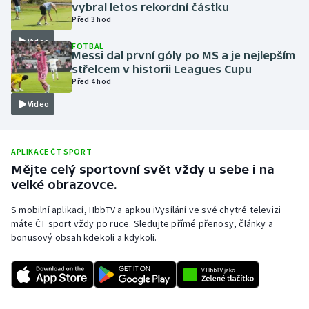
vybral letos rekordní částku
Olympijské hry
Před 3 hod
Video
FOTBAL
Parasport
Messi dal první góly po MS a je nejlepším
střelcem v historii Leagues Cupu
Před 4 hod
Plavání
Video
Plážový volejbal
Ragby
APLIKACE ČT SPORT
Mějte celý sportovní svět vždy u sebe i na
velké obrazovce.
Rychlobruslení
S mobilní aplikací, HbbTV a apkou iVysílání ve své chytré televizi
Rychlostní kanoistika
máte ČT sport vždy po ruce. Sledujte přímé přenosy, články a
bonusový obsah kdekoli a kdykoli.
Short track
Sportovní střelba