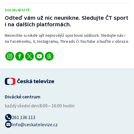
Stolní tenis
SOCIÁLNÍ SÍTĚ
Odteď vám už nic neunikne. Sledujte ČT sport
Triatlon
i na dalších platformách.
Veslování
Nenechte si nikde ujít nejnovější sportovní události. Sledujte nás i
na Facebooku, X, Instagramu, Threads či YouTube a buďte v obraze.
Vodní slalom
Volejbal
Ostatní
Divácké centrum
každý všední den:
8:00—16:00 hodin
261 136 113
info@ceskatelevize.cz