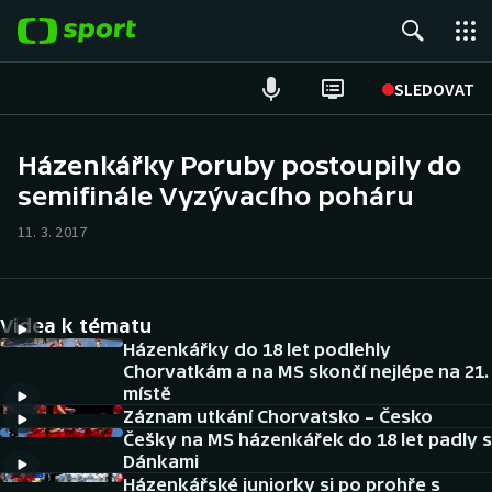
POPULÁRNÍ
SLEDOVAT
Fotbal
Házenkářky Poruby postoupily do
semifinále Vyzývacího poháru
Hokej
11. 3. 2017
Tenis
Atletika
Videa k tématu
Cyklistika
Házenkářky do 18 let podlehly
Chorvatkám a na MS skončí nejlépe na 21.
místě
DALŠÍ SPORTY
Záznam utkání Chorvatsko – Česko
Češky na MS házenkářek do 18 let padly s
Americký fotbal
NEPŘEHLÉDNĚTE
Dánkami
Házenkářské juniorky si po prohře s