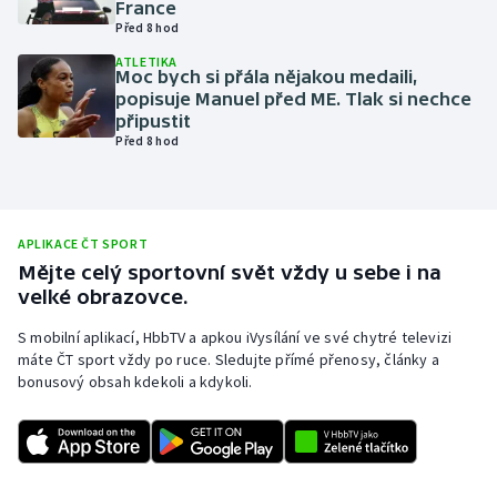
France
Před 8 hod
Olympijské hry
ATLETIKA
Moc bych si přála nějakou medaili,
Parasport
popisuje Manuel před ME. Tlak si nechce
připustit
Plavání
Před 8 hod
Plážový volejbal
Ragby
APLIKACE ČT SPORT
Mějte celý sportovní svět vždy u sebe i na
velké obrazovce.
Rychlobruslení
S mobilní aplikací, HbbTV a apkou iVysílání ve své chytré televizi
Rychlostní kanoistika
máte ČT sport vždy po ruce. Sledujte přímé přenosy, články a
bonusový obsah kdekoli a kdykoli.
Short track
Sportovní střelba