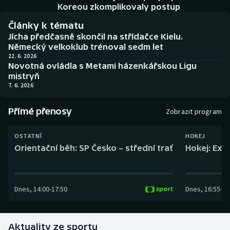
Baseball a softbal
Soutěže
Koreou zkomplikovaly postup
Články k tématu
Basketbal
Historické návraty
Jícha předčasně skončil na střídačce Kielu.
Německý velkoklub trénoval sedm let
Biatlon
Aplikace ČT sport
22. 6. 2026
Novotná ovládla s Metami házenkářskou Ligu
mistryň
Boby a skeleton
AZ kvíz
7. 6. 2026
Box
Přímé přenosy
Zobrazit program
Curling
OSTATNÍ
HOKEJ
Orientační běh: SP Česko – střední trať
Hokej: Exh
Dostihy
Florbal
Dnes
,
14:00
-
17:50
Dnes
,
16:55
-
19
Futsal
Aktuality ze sportu
Golf