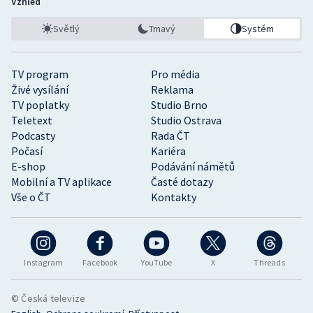
Vzhled
Světlý
Tmavý
Systém
TV program
Pro média
Živé vysílání
Reklama
TV poplatky
Studio Brno
Teletext
Studio Ostrava
Podcasty
Rada ČT
Počasí
Kariéra
E-shop
Podávání námětů
Mobilní a TV aplikace
Časté dotazy
Vše o ČT
Kontakty
Instagram
Facebook
YouTube
X
Threads
© Česká televize