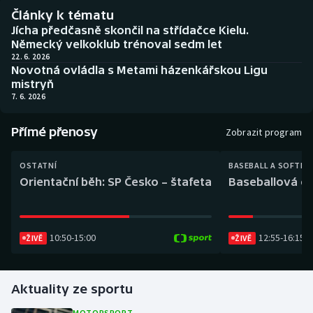
Baseball a softbal
Soutěže
Články k tématu
Jícha předčasně skončil na střídačce Kielu.
Basketbal
Historické návraty
Německý velkoklub trénoval sedm let
22. 6. 2026
Novotná ovládla s Metami házenkářskou Ligu
Biatlon
Aplikace ČT sport
mistryň
7. 6. 2026
Boby a skeleton
AZ kvíz
Přímé přenosy
Zobrazit program
Box
OSTATNÍ
BASEBALL A SOFTBA
Curling
Orientační běh: SP Česko – štafeta
Baseballová ex
Dostihy
10:50
-
15:00
12:55
-
16:15
ŽIVĚ
ŽIVĚ
Florbal
Futsal
Aktuality ze sportu
Golf
MOTORSPORT