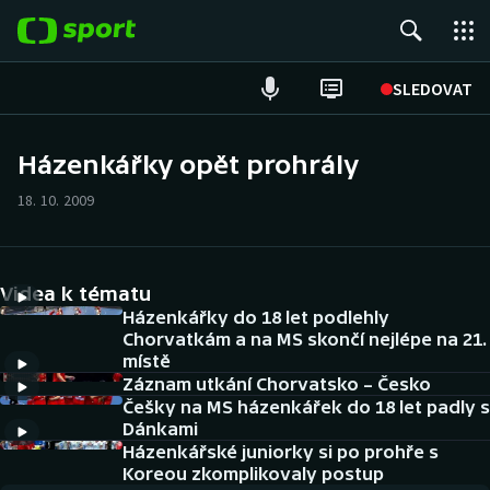
POPULÁRNÍ
SLEDOVAT
Fotbal
Házenkářky opět prohrály
Hokej
18. 10. 2009
Tenis
Videa k tématu
Atletika
Házenkářky do 18 let podlehly
Chorvatkám a na MS skončí nejlépe na 21.
Cyklistika
místě
Záznam utkání Chorvatsko – Česko
DALŠÍ SPORTY
Češky na MS házenkářek do 18 let padly s
Dánkami
Americký fotbal
Házenkářské juniorky si po prohře s
NEPŘEHLÉDNĚTE
Koreou zkomplikovaly postup