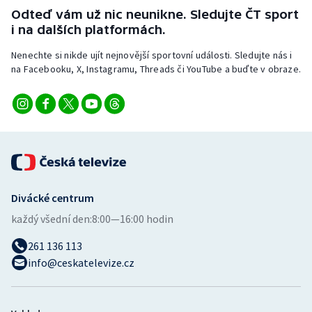
Stolní tenis
Odteď vám už nic neunikne. Sledujte ČT sport
i na dalších platformách.
Triatlon
Nenechte si nikde ujít nejnovější sportovní události. Sledujte nás i
na Facebooku, X, Instagramu, Threads či YouTube a buďte v obraze.
Veslování
Vodní slalom
Volejbal
Ostatní
Divácké centrum
každý všední den:
8:00—16:00 hodin
261 136 113
info@ceskatelevize.cz