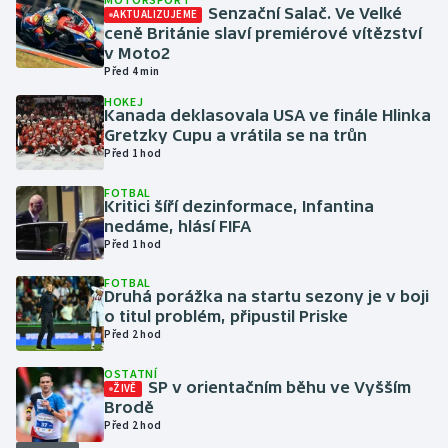
Senzační Salač. Ve Velké
AKTUALIZUJEME
ceně Británie slaví premiérové vítězství
Gymnastika
v Moto2
Před 4 min
Házená
HOKEJ
Kanada deklasovala USA ve finále Hlinka
Gretzky Cupu a vrátila se na trůn
Jezdectví
Před 1 hod
Judo
FOTBAL
Kritici šíří dezinformace, Infantina
nedáme, hlásí FIFA
Krasobruslení
Před 1 hod
FOTBAL
Lezení
Druhá porážka na startu sezony je v boji
o titul problém, připustil Priske
Lyže a snowboard
Před 2 hod
OSTATNÍ
Moderní pětiboj
SP v orientačním běhu ve Vyšším
ŽIVĚ
Brodě
Před 2 hod
Motorsport