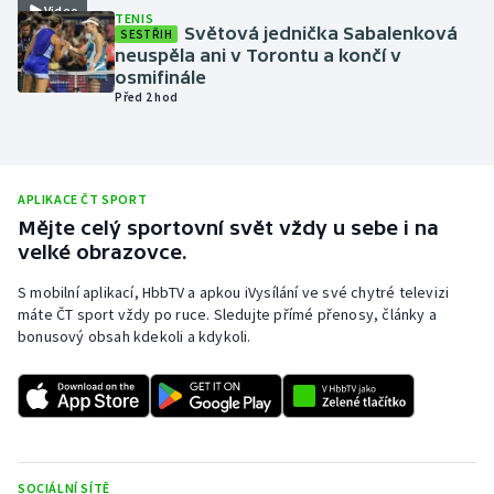
Video
TENIS
Olympijské hry
Světová jednička Sabalenková
SESTŘIH
neuspěla ani v Torontu a končí v
osmifinále
Parasport
Před 2 hod
Plavání
Plážový volejbal
APLIKACE ČT SPORT
Mějte celý sportovní svět vždy u sebe i na
Ragby
velké obrazovce.
S mobilní aplikací, HbbTV a apkou iVysílání ve své chytré televizi
Rychlobruslení
máte ČT sport vždy po ruce. Sledujte přímé přenosy, články a
bonusový obsah kdekoli a kdykoli.
Rychlostní kanoistika
Short track
Sportovní střelba
SOCIÁLNÍ SÍTĚ