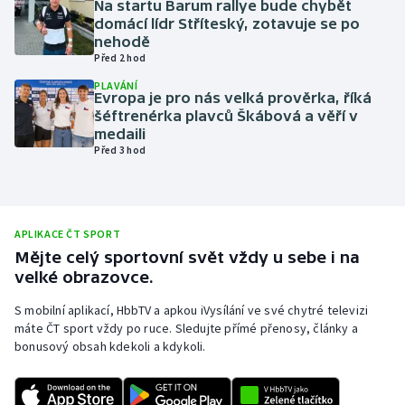
Na startu Barum rallye bude chybět
domácí lídr Stříteský, zotavuje se po
Olympijské hry
nehodě
Před 2 hod
Parasport
PLAVÁNÍ
Evropa je pro nás velká prověrka, říká
Plavání
šéftrenérka plavců Škábová a věří v
medaili
Před 3 hod
Plážový volejbal
Ragby
APLIKACE ČT SPORT
Rychlobruslení
Mějte celý sportovní svět vždy u sebe i na
velké obrazovce.
Rychlostní kanoistika
S mobilní aplikací, HbbTV a apkou iVysílání ve své chytré televizi
máte ČT sport vždy po ruce. Sledujte přímé přenosy, články a
Short track
bonusový obsah kdekoli a kdykoli.
Sportovní střelba