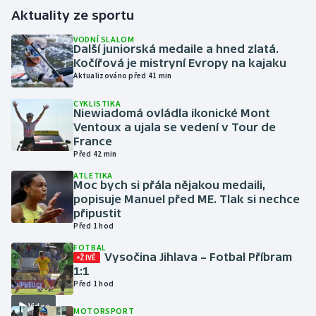
Aktuality ze sportu
Gymnastika
VODNÍ SLALOM
Další juniorská medaile a hned zlatá.
Kočířová je mistryní Evropy na kajaku
Házená
Aktualizováno před 41 min
Jezdectví
CYKLISTIKA
Niewiadomá ovládla ikonické Mont
Ventoux a ujala se vedení v Tour de
Judo
France
Před 42 min
Krasobruslení
ATLETIKA
Moc bych si přála nějakou medaili,
popisuje Manuel před ME. Tlak si nechce
Lezení
připustit
Před 1 hod
Lyže a snowboard
FOTBAL
Vysočina Jihlava – Fotbal Příbram
ŽIVĚ
Moderní pětiboj
1:1
Před 1 hod
Motorsport
Video
MOTORSPORT