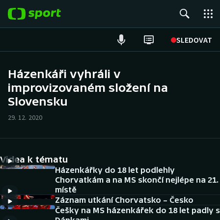
POPULÁRNÍ
SLEDOVAT
Fotbal
Házenkáři vyhráli v
improvizovaném složení na
Hokej
Slovensku
Tenis
29. 12. 2020
Atletika
Cyklistika
Videa k tématu
Házenkářky do 18 let podlehly
DALŠÍ SPORTY
Chorvatkám a na MS skončí nejlépe na 21.
místě
Záznam utkání Chorvatsko – Česko
Americký fotbal
NEPŘEHLÉDNĚTE
Češky na MS házenkářek do 18 let padly s