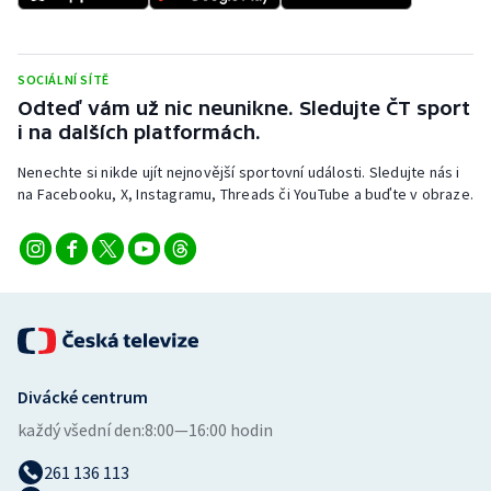
Stolní tenis
Triatlon
SOCIÁLNÍ SÍTĚ
Odteď vám už nic neunikne. Sledujte ČT sport
Veslování
i na dalších platformách.
Vodní slalom
Nenechte si nikde ujít nejnovější sportovní události. Sledujte nás i
na Facebooku, X, Instagramu, Threads či YouTube a buďte v obraze.
Volejbal
Ostatní
Divácké centrum
každý všední den:
8:00—16:00 hodin
261 136 113