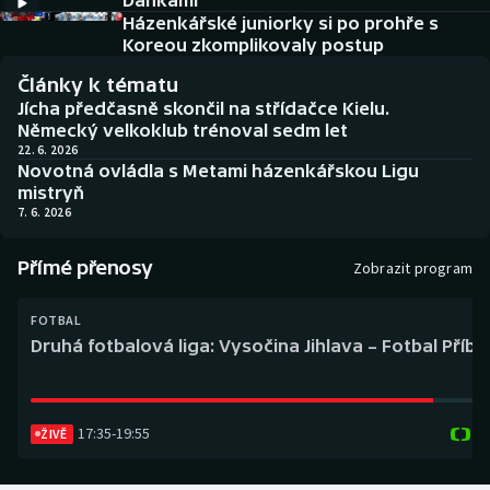
Dánkami
Baseball a softbal
Soutěže
Házenkářské juniorky si po prohře s
Koreou zkomplikovaly postup
Basketbal
Historické návraty
Články k tématu
Jícha předčasně skončil na střídačce Kielu.
Biatlon
Aplikace ČT sport
Německý velkoklub trénoval sedm let
22. 6. 2026
Novotná ovládla s Metami házenkářskou Ligu
Boby a skeleton
AZ kvíz
mistryň
7. 6. 2026
Box
Přímé přenosy
Zobrazit program
Curling
FOTBAL
Dostihy
Druhá fotbalová liga: Vysočina Jihlava – Fotbal Příb
Florbal
17:35
-
19:55
Futsal
ŽIVĚ
Golf