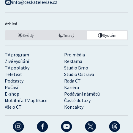
info@ceskatelevize.cz
Vzhled
Světlý
Tmavý
Systém
TV program
Pro média
Živé vysílání
Reklama
TV poplatky
Studio Brno
Teletext
Studio Ostrava
Podcasty
Rada ČT
Počasí
Kariéra
E-shop
Podávání námětů
Mobilní a TV aplikace
Časté dotazy
Vše o ČT
Kontakty