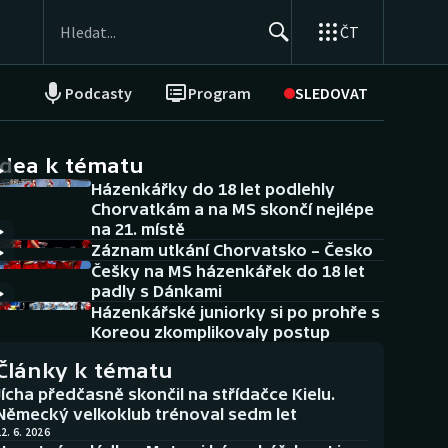
ČT
Podcasty
Program
SLEDOVAT
NEPŘEHLÉDNĚTE
Soutěže
idea k tématu
Házenkářky do 18 let podlehly
Historické návraty
Chorvatkám a na MS skončí nejlépe
na 21. místě
Aplikace ČT sport
Záznam utkání Chorvatsko – Česko
Češky na MS házenkářek do 18 let
AZ kvíz
padly s Dánkami
Házenkářské juniorky si po prohře s
Koreou zkomplikovaly postup
Články k tématu
Jícha předčasně skončil na střídačce Kielu.
Německý velkoklub trénoval sedm let
2. 6. 2026