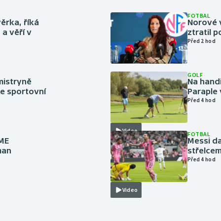
FOTBAL
ěrka, říká
Norové v
a věří v
ztratil 
Před 2 hod
GOLF
mistryně
Na handi
ze sportovní
Paraple 
Před 4 hod
Video
FOTBAL
 ME
Messi da
man
střelcem
Před 4 hod
Video