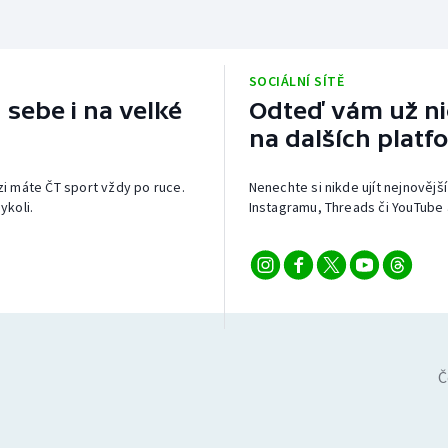
SOCIÁLNÍ SÍTĚ
 sebe i na velké
Odteď vám už nic
na dalších platf
izi máte ČT sport vždy po ruce.
Nenechte si nikde ujít nejnovější
ykoli.
Instagramu, Threads či YouTube 
Č