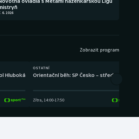
Novotná ovládla s Metami házenkářskou Ligu
mistryň
. 6. 2026
Zobrazit program
OSTATNÍ
H
kol Hluboká
Orientační běh: SP Česko – střední trať
H
Zítra
,
14:00
-
17:50
Z