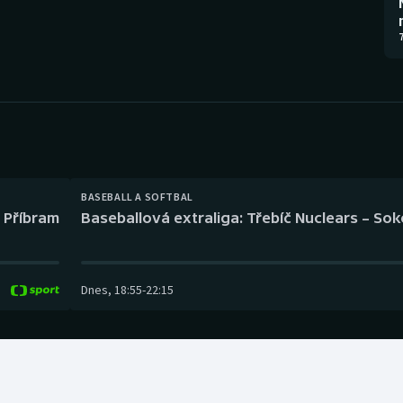
Moderní pětiboj
Triatlon
7
Motorsport
Veslování
Olympijské hry
Vodní slalom
Parasport
Volejbal
Plavání
Ostatní
BASEBALL A SOFTBAL
l Příbram
Baseballová extraliga: Třebíč Nuclears – So
Plážový volejbal
Dnes
,
18:55
-
22:15