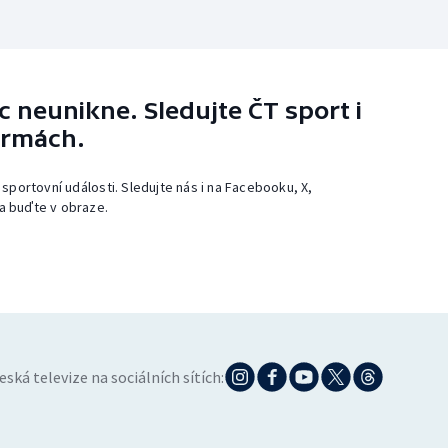
 neunikne. Sledujte ČT sport i
ormách.
 sportovní události. Sledujte nás i na Facebooku, X,
a buďte v obraze.
eská televize na sociálních sítích: