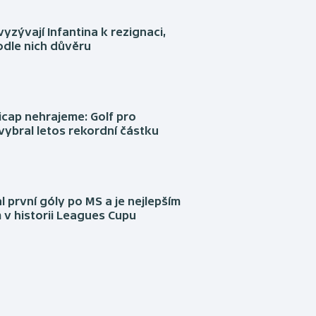
yzývají Infantina k rezignaci,
podle nich důvěru
cap nehrajeme: Golf pro
vybral letos rekordní částku
l první góly po MS a je nejlepším
 v historii Leagues Cupu