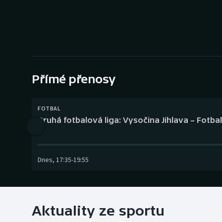
Curling
Dostihy
Florbal
Futsal
Přímé přenosy
Golf
FOTBAL
Druhá fotbalová liga: Vysočina Jihlava – Fotba
Gymnastika
Dnes
,
17:35
-
19:55
Aktuality ze sportu