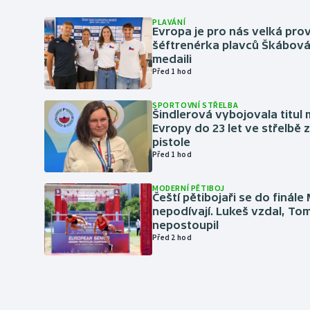
PLAVÁNÍ
Evropa je pro nás velká prov
šéftrenérka plavců Škábová 
medaili
Před 1 hod
SPORTOVNÍ STŘELBA
Šindlerová vybojovala titul 
Evropy do 23 let ve střelbě 
pistole
Před 1 hod
MODERNÍ PĚTIBOJ
Čeští pětibojaři se do finále
nepodívají. Lukeš vzdal, To
nepostoupil
Před 2 hod