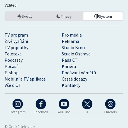
Vzhled
Světlý
Tmavý
Systém
TV program
Pro média
Živé vysílání
Reklama
TV poplatky
Studio Brno
Teletext
Studio Ostrava
Podcasty
Rada ČT
Počasí
Kariéra
E-shop
Podávání námětů
Mobilní a TV aplikace
Časté dotazy
Vše o ČT
Kontakty
Instagram
Facebook
YouTube
X
Threads
© Česká televize