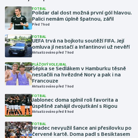
FOTBAL
Polidar dal dost možná první gól hlavou.
Gymnastika
Palici nemám úplně špatnou, zářil
Před 7 hod
Házená
FOTBAL
UEFA trvá na bojkotu soutěží FIFA. Její
Jezdectví
omluva jí nestačí a Infantinovi už nevěří
Aktualizováno před 7 hod
Judo
PLÁŽOVÝ VOLEJBAL
Šépka se Sedlákem v Hamburku těsně
Krasobruslení
nestačili na hvězdné Nory a pak i na
Francouze
Aktualizováno před 7 hod
Lezení
FOTBAL
Jablonec doma splnil roli favorita a
Lyže a snowboard
úspěšně zahájil dvojutkání s Rigou
Aktualizováno před 8 hod
Moderní pětiboj
FOTBAL
Hradec nevyužil šance ani přesilovku po
Motorsport
červené kartě. Doma padl s Besiktasem