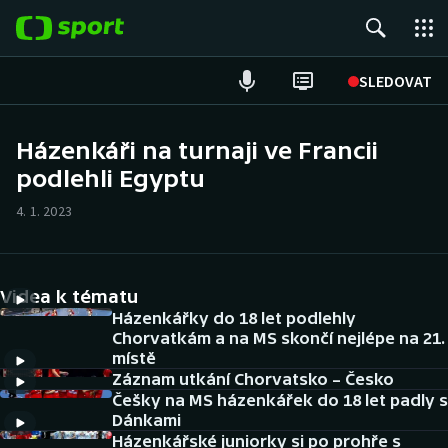
POPULÁRNÍ
SLEDOVAT
Fotbal
Házenkáři na turnaji ve Francii
podlehli Egyptu
Hokej
4. 1. 2023
Tenis
Atletika
Videa k tématu
Cyklistika
Házenkářky do 18 let podlehly
Chorvatkám a na MS skončí nejlépe na 21.
místě
DALŠÍ SPORTY
Záznam utkání Chorvatsko – Česko
Češky na MS házenkářek do 18 let padly s
Americký fotbal
NEPŘEHLÉDNĚTE
Dánkami
Házenkářské juniorky si po prohře s