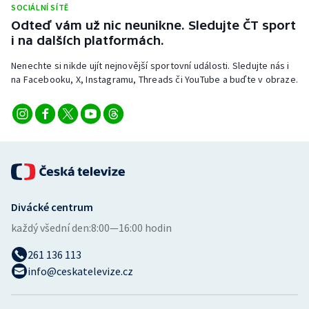
SOCIÁLNÍ SÍTĚ
Stolní tenis
Odteď vám už nic neunikne. Sledujte ČT sport
i na dalších platformách.
Triatlon
Nenechte si nikde ujít nejnovější sportovní události. Sledujte nás i
Veslování
na Facebooku, X, Instagramu, Threads či YouTube a buďte v obraze.
Vodní slalom
Volejbal
Ostatní
Divácké centrum
každý všední den:
8:00—16:00 hodin
261 136 113
info@ceskatelevize.cz