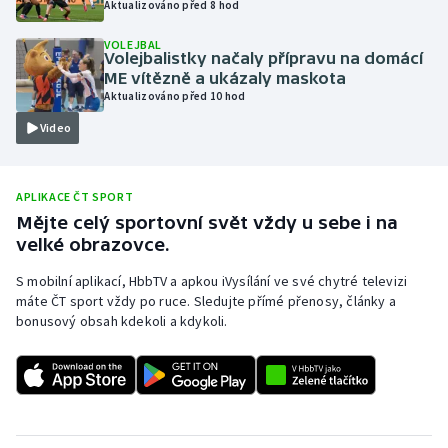
Aktualizováno před 8 hod
Olympijské hry
VOLEJBAL
Volejbalistky načaly přípravu na domácí
Parasport
ME vítězně a ukázaly maskota
Aktualizováno před 10 hod
Plavání
Video
Plážový volejbal
APLIKACE ČT SPORT
Ragby
Mějte celý sportovní svět vždy u sebe i na
velké obrazovce.
Rychlobruslení
S mobilní aplikací, HbbTV a apkou iVysílání ve své chytré televizi
máte ČT sport vždy po ruce. Sledujte přímé přenosy, články a
Rychlostní kanoistika
bonusový obsah kdekoli a kdykoli.
Short track
Sportovní střelba