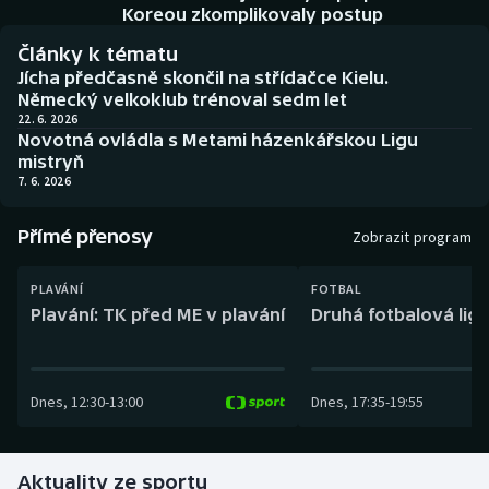
Baseball a softbal
Soutěže
Koreou zkomplikovaly postup
Články k tématu
Basketbal
Historické návraty
Jícha předčasně skončil na střídačce Kielu.
Německý velkoklub trénoval sedm let
Biatlon
Aplikace ČT sport
22. 6. 2026
Novotná ovládla s Metami házenkářskou Ligu
mistryň
Boby a skeleton
AZ kvíz
7. 6. 2026
Box
Přímé přenosy
Zobrazit program
Curling
PLAVÁNÍ
FOTBAL
Plavání: TK před ME v plavání
Druhá fotbalová liga
Dostihy
Florbal
Dnes
,
12:30
-
13:00
Dnes
,
17:35
-
19:55
Futsal
Aktuality ze sportu
Golf