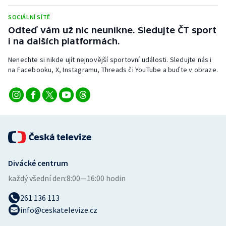
Stolní tenis
SOCIÁLNÍ SÍTĚ
Odteď vám už nic neunikne. Sledujte ČT sport
Triatlon
i na dalších platformách.
Veslování
Nenechte si nikde ujít nejnovější sportovní události. Sledujte nás i
na Facebooku, X, Instagramu, Threads či YouTube a buďte v obraze.
Vodní slalom
Volejbal
Ostatní
Divácké centrum
každý všední den:
8:00—16:00 hodin
261 136 113
info@ceskatelevize.cz