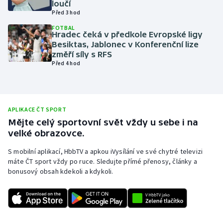
loučí
Před 3 hod
Olympijské hry
FOTBAL
Hradec čeká v předkole Evropské ligy
Parasport
Besiktas, Jablonec v Konferenční lize
změří síly s RFS
Plavání
Před 4 hod
Plážový volejbal
Ragby
APLIKACE ČT SPORT
Mějte celý sportovní svět vždy u sebe i na
velké obrazovce.
Rychlobruslení
S mobilní aplikací, HbbTV a apkou iVysílání ve své chytré televizi
Rychlostní kanoistika
máte ČT sport vždy po ruce. Sledujte přímé přenosy, články a
bonusový obsah kdekoli a kdykoli.
Short track
Sportovní střelba