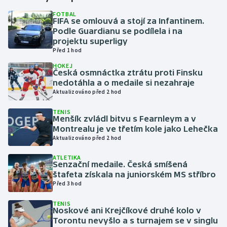
FOTBAL
FIFA se omlouvá a stojí za Infantinem.
Gymnastika
Podle Guardianu se podílela i na
projektu superligy
Házená
Před 1 hod
HOKEJ
Jezdectví
Česká osmnáctka ztrátu proti Finsku
nedotáhla a o medaile si nezahraje
Aktualizováno před 2 hod
Judo
TENIS
Menšík zvládl bitvu s Fearnleym a v
Krasobruslení
Montrealu je ve třetím kole jako Lehečka
Aktualizováno před 2 hod
Lezení
ATLETIKA
Senzační medaile. Česká smíšená
Lyže a snowboard
štafeta získala na juniorském MS stříbro
Před 3 hod
Moderní pětiboj
TENIS
Noskové ani Krejčíkové druhé kolo v
Motorsport
Torontu nevyšlo a s turnajem se v singlu