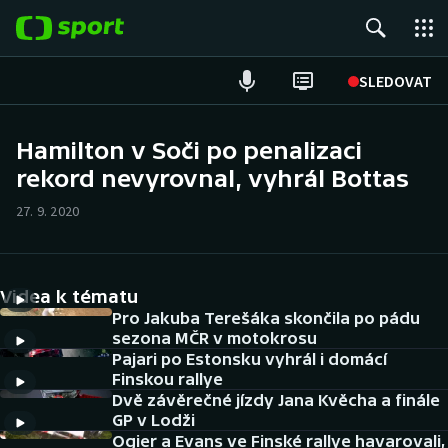
POPULÁRNÍ
SLEDOVAT
Fotbal
Hamilton v Soči po penalizaci
rekord nevyrovnal, vyhrál Bottas
Hokej
27. 9. 2020
Tenis
Atletika
Videa k tématu
Cyklistika
Pro Jakuba Terešáka skončila po pádu
sezona MČR v motokrosu
Pajari po Estonsku vyhrál i domácí
DALŠÍ SPORTY
Finskou rallye
Dvě závěrečné jízdy Jana Kvěcha a finále
Americký fotbal
NEPŘEHLÉDNĚTE
GP v Lodži
Ogier a Evans ve Finské rallye havarovali,