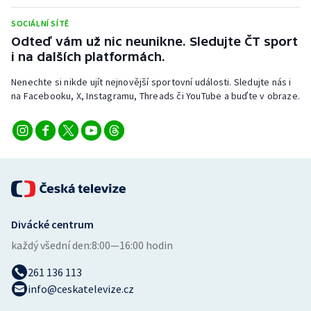
Stolní tenis
SOCIÁLNÍ SÍTĚ
Odteď vám už nic neunikne. Sledujte ČT sport
Triatlon
i na dalších platformách.
Veslování
Nenechte si nikde ujít nejnovější sportovní události. Sledujte nás i
na Facebooku, X, Instagramu, Threads či YouTube a buďte v obraze.
Vodní slalom
Volejbal
Ostatní
Divácké centrum
každý všední den:
8:00—16:00 hodin
261 136 113
info@ceskatelevize.cz