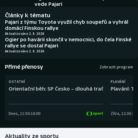
Baseball a softbal
Soutěže
vede Pajari
Články k tématu
Basketbal
Historické návraty
Pajari z týmu Toyota využil chyb soupeřů a vyhrál
domácí Finskou rallye
Biatlon
Aplikace ČT sport
Aktualizováno 2. 8. 2026
Ogier po havárii skončil v nemocnici, do čela Finské
rallye se dostal Pajari
Boby a skeleton
AZ kvíz
Aktualizováno 2. 8. 2026
Box
Přímé přenosy
Zobrazit program
Curling
OSTATNÍ
PLAVÁNÍ
Orientační běh: SP Česko – dlouhá trať
Plavání: TK
Dostihy
Florbal
Dnes
,
11:50
-
16:00
Zítra
,
12:30
-
13:
Futsal
Aktuality ze sportu
Golf