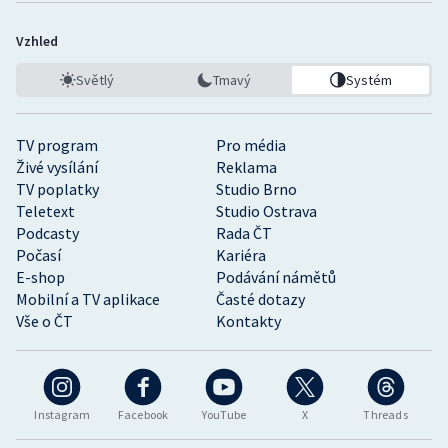
Vzhled
Světlý
Tmavý
Systém
TV program
Pro média
Živé vysílání
Reklama
TV poplatky
Studio Brno
Teletext
Studio Ostrava
Podcasty
Rada ČT
Počasí
Kariéra
E-shop
Podávání námětů
Mobilní a TV aplikace
Časté dotazy
Vše o ČT
Kontakty
Instagram
Facebook
YouTube
X
Threads