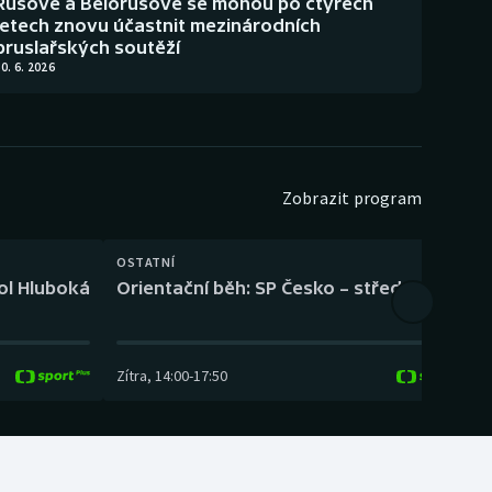
Rusové a Bělorusové se mohou po čtyřech
letech znovu účastnit mezinárodních
bruslařských soutěží
0. 6. 2026
Zobrazit program
OSTATNÍ
H
kol Hluboká
Orientační běh: SP Česko – střední trať
H
Zítra
,
14:00
-
17:50
Z