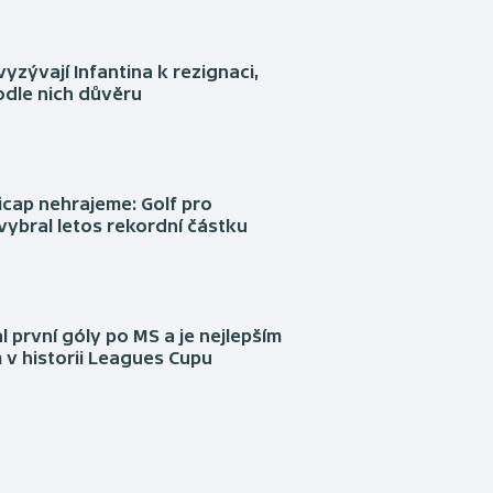
yzývají Infantina k rezignaci,
podle nich důvěru
cap nehrajeme: Golf pro
vybral letos rekordní částku
l první góly po MS a je nejlepším
 v historii Leagues Cupu