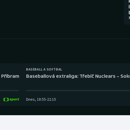
Moderní pětiboj
Triatlon
Motorsport
Veslování
3
Olympijské hry
Vodní slalom
Parasport
Volejbal
Plavání
Ostatní
BASEBALL A SOFTBAL
Plážový volejbal
l Příbram
Baseballová extraliga: Třebíč Nuclears – So
Dnes
,
18:55
-
22:15