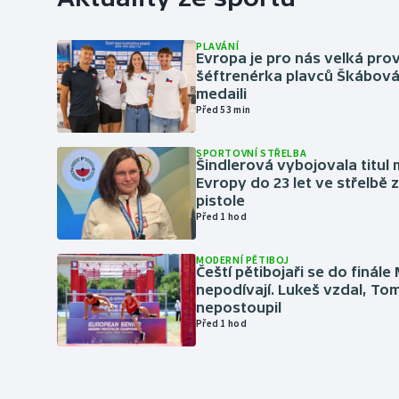
PLAVÁNÍ
Evropa je pro nás velká prov
šéftrenérka plavců Škábová 
medaili
Před 53 min
SPORTOVNÍ STŘELBA
Šindlerová vybojovala titul 
Evropy do 23 let ve střelbě 
pistole
Před 1 hod
MODERNÍ PĚTIBOJ
Čeští pětibojaři se do finále
nepodívají. Lukeš vzdal, To
nepostoupil
Před 1 hod