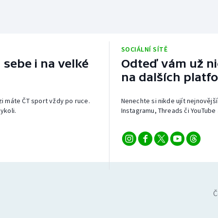
SOCIÁLNÍ SÍTĚ
 sebe i na velké
Odteď vám už nic
na dalších platf
izi máte ČT sport vždy po ruce.
Nenechte si nikde ujít nejnovější
ykoli.
Instagramu, Threads či YouTube 
Č