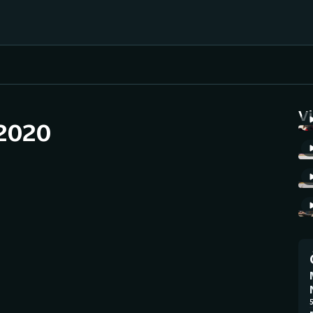
Házená
Ragby
V
2020
Jezdectví
Rychlobruslení
Rychlostní
Judo
kanoistika
Krasobruslení
Short track
Lezení
Sportovní střelba
Lyže a snowboard
Stolní tenis
5