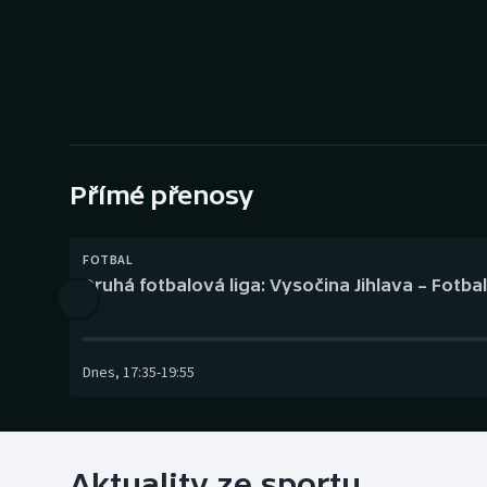
Curling
Dostihy
Florbal
Futsal
Přímé přenosy
Golf
FOTBAL
Gymnastika
Druhá fotbalová liga: Vysočina Jihlava – Fotba
Dnes
,
17:35
-
19:55
Aktuality ze sportu