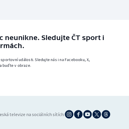
 neunikne. Sledujte ČT sport i
ormách.
 sportovní události. Sledujte nás i na Facebooku, X,
a buďte v obraze.
eská televize na sociálních sítích: