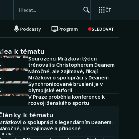
ČT
Podcasty
Program
SLEDOVAT
NEPŘEHLÉDNĚTE
Soutěže
idea k tématu
Sourozenci Mrázkovi týden
Historické návraty
trénovali s Christopherem Deanem
Náročné, ale zajímavé, říkají
Aplikace ČT sport
Mrázkovi o spolupráci s Deanem
Synchronizované bruslení je v
AZ kvíz
olympijské euforii
V Praze proběhla konference k
rozvoji ženského sportu
Články k tématu
Mrázkovi o spolupráci s legendárním Deanem:
Náročné, ale zajímavé a přínosné
. 8. 2026