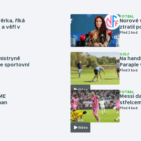
FOTBAL
ěrka, říká
Norové v
a věří v
ztratil 
Před 2 hod
GOLF
mistryně
Na handi
ze sportovní
Paraple 
Před 3 hod
Video
FOTBAL
 ME
Messi da
man
střelcem
Před 4 hod
Video