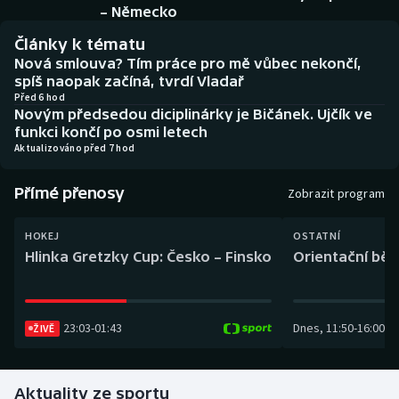
Baseball a softbal
Soutěže
– Německo
Články k tématu
Basketbal
Historické návraty
Nová smlouva? Tím práce pro mě vůbec nekončí,
spíš naopak začíná, tvrdí Vladař
Biatlon
Aplikace ČT sport
Před 6 hod
Novým předsedou diciplinárky je Bičánek. Ujčík ve
funkci končí po osmi letech
Boby a skeleton
AZ kvíz
Aktualizováno před 7 hod
Box
Přímé přenosy
Zobrazit program
Curling
HOKEJ
OSTATNÍ
Hlinka Gretzky Cup: Česko – Finsko
Orientační běh
Dostihy
Florbal
23:03
-
01:43
Dnes
,
11:50
-
16:00
ŽIVĚ
Futsal
Aktuality ze sportu
Golf