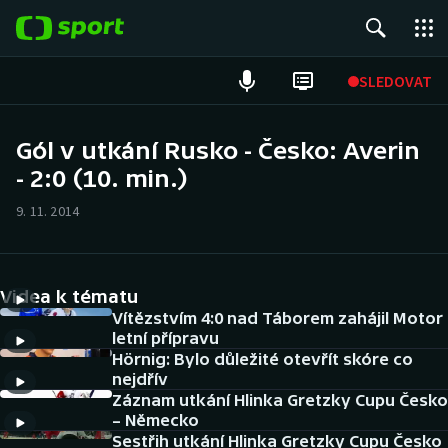
POPULÁRNÍ
SLEDOVAT
Fotbal
Gól v utkání Rusko - Česko: Averin
- 2:0 (10. min.)
Hokej
9. 11. 2014
Tenis
Atletika
Videa k tématu
Cyklistika
Vítězstvím 4:0 nad Táborem zahájil Motor
letní přípravu
Hörnig: Bylo důležité otevřít skóre co
DALŠÍ SPORTY
nejdřív
Záznam utkání Hlinka Gretzky Cupu Česko
Americký fotbal
NEPŘEHLÉDNĚTE
– Německo
Sestřih utkání Hlinka Gretzky Cupu Česko