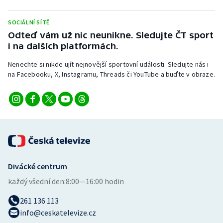
Stolní tenis
SOCIÁLNÍ SÍTĚ
Triatlon
Odteď vám už nic neunikne. Sledujte ČT sport
i na dalších platformách.
Veslování
Nenechte si nikde ujít nejnovější sportovní události. Sledujte nás i
na Facebooku, X, Instagramu, Threads či YouTube a buďte v obraze.
Vodní slalom
Volejbal
Ostatní
Divácké centrum
každý všední den:
8:00—16:00 hodin
261 136 113
info@ceskatelevize.cz