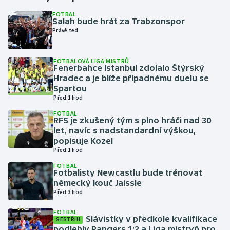
FOTBAL
Salah bude hrát za Trabzonspor
Gymnastika
Právě teď
Házená
FOTBALOVÁ LIGA MISTRŮ
Fenerbahce Istanbul zdolalo Štýrský
Jezdectví
Hradec a je blíže případnému duelu se
Spartou
Judo
Před 1 hod
FOTBAL
RFS je zkušený tým s plno hráči nad 30
Krasobruslení
let, navíc s nadstandardní výškou,
popisuje Kozel
Lezení
Před 1 hod
FOTBAL
Lyže a snowboard
Fotbalisty Newcastlu bude trénovat
německý kouč Jaissle
Před 3 hod
Moderní pětiboj
FOTBAL
Slávistky v předkole kvalifikace
Motorsport
SESTŘIH
podlehly Rangers 1:2 a Liga mistryň pro