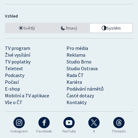
Vzhled
Světlý
Tmavý
Systém
TV program
Pro média
Živé vysílání
Reklama
TV poplatky
Studio Brno
Teletext
Studio Ostrava
Podcasty
Rada ČT
Počasí
Kariéra
E-shop
Podávání námětů
Mobilní a TV aplikace
Časté dotazy
Vše o ČT
Kontakty
Instagram
Facebook
YouTube
X
Threads