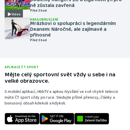
ně zůstala zavřená
Olympijské hry
Před 3 hod
Video
KRASOBRUSLENÍ
Parasport
Mrázkovi o spolupráci s legendárním
Deanem: Náročné, ale zajímavé a
přínosné
Plavání
Před 3 hod
Plážový volejbal
Ragby
APLIKACE ČT SPORT
Mějte celý sportovní svět vždy u sebe i na
Rychlobruslení
velké obrazovce.
S mobilní aplikací, HbbTV a apkou iVysílání ve své chytré televizi
Rychlostní kanoistika
máte ČT sport vždy po ruce. Sledujte přímé přenosy, články a
bonusový obsah kdekoli a kdykoli.
Short track
Sportovní střelba