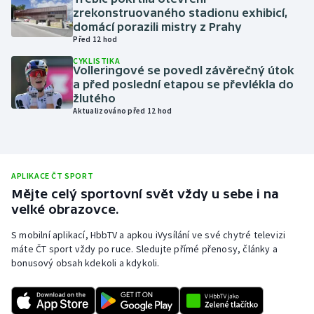
zrekonstruovaného stadionu exhibicí,
Olympijské hry
domácí porazili mistry z Prahy
Před 12 hod
Parasport
CYKLISTIKA
Volleringové se povedl závěrečný útok
a před poslední etapou se převlékla do
Plavání
žlutého
Aktualizováno před 12 hod
Plážový volejbal
Ragby
APLIKACE ČT SPORT
Rychlobruslení
Mějte celý sportovní svět vždy u sebe i na
velké obrazovce.
Rychlostní kanoistika
S mobilní aplikací, HbbTV a apkou iVysílání ve své chytré televizi
máte ČT sport vždy po ruce. Sledujte přímé přenosy, články a
Short track
bonusový obsah kdekoli a kdykoli.
Sportovní střelba