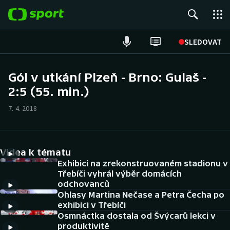
POPULÁRNÍ
SLEDOVAT
Fotbal
Gól v utkání Plzeň - Brno: Gulaš -
2:5 (55. min.)
Hokej
7. 4. 2018
Tenis
Atletika
Videa k tématu
Cyklistika
Exhibici na zrekonstruovaném stadionu v
Třebíči vyhrál výběr domácích
odchovanců
DALŠÍ SPORTY
Ohlasy Martina Nečase a Petra Čecha po
exhibici v Třebíči
Americký fotbal
NEPŘEHLÉDNĚTE
Osmnáctka dostala od Švýcarů lekci v
produktivitě