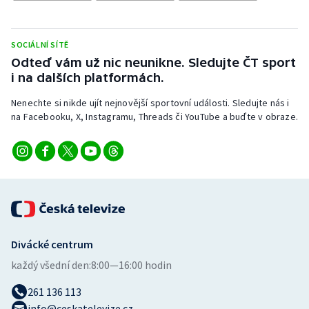
Stolní tenis
Triatlon
SOCIÁLNÍ SÍTĚ
Odteď vám už nic neunikne. Sledujte ČT sport
Veslování
i na dalších platformách.
Nenechte si nikde ujít nejnovější sportovní události. Sledujte nás i
Vodní slalom
na Facebooku, X, Instagramu, Threads či YouTube a buďte v obraze.
Volejbal
Ostatní
Divácké centrum
každý všední den:
8:00—16:00 hodin
261 136 113
info@ceskatelevize.cz