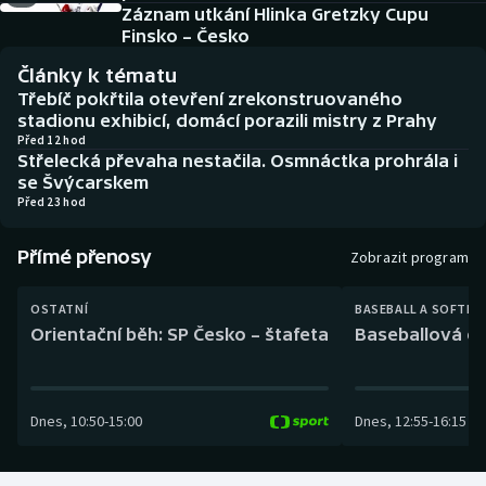
Baseball a softbal
Soutěže
Záznam utkání Hlinka Gretzky Cupu
Finsko – Česko
Basketbal
Historické návraty
Články k tématu
Třebíč pokřtila otevření zrekonstruovaného
Biatlon
Aplikace ČT sport
stadionu exhibicí, domácí porazili mistry z Prahy
Před 12 hod
Střelecká převaha nestačila. Osmnáctka prohrála i
Boby a skeleton
AZ kvíz
se Švýcarskem
Před 23 hod
Box
Přímé přenosy
Zobrazit program
Curling
OSTATNÍ
BASEBALL A SOFTBA
Dostihy
Orientační běh: SP Česko – štafeta
Baseballová ex
Florbal
Dnes
,
10:50
-
15:00
Dnes
,
12:55
-
16:15
Futsal
Golf