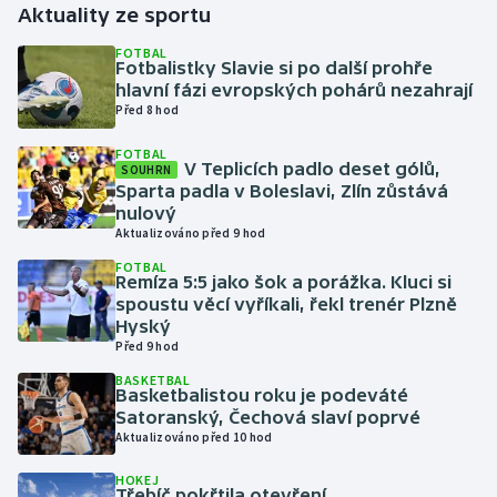
Aktuality ze sportu
Gymnastika
FOTBAL
Fotbalistky Slavie si po další prohře
hlavní fázi evropských pohárů nezahrají
Házená
Před 8 hod
FOTBAL
Jezdectví
V Teplicích padlo deset gólů,
SOUHRN
Sparta padla v Boleslavi, Zlín zůstává
Judo
nulový
Aktualizováno před 9 hod
Krasobruslení
FOTBAL
Remíza 5:5 jako šok a porážka. Kluci si
spoustu věcí vyříkali, řekl trenér Plzně
Lezení
Hyský
Před 9 hod
Lyže a snowboard
BASKETBAL
Basketbalistou roku je podeváté
Satoranský, Čechová slaví poprvé
Moderní pětiboj
Aktualizováno před 10 hod
Motorsport
HOKEJ
Třebíč pokřtila otevření