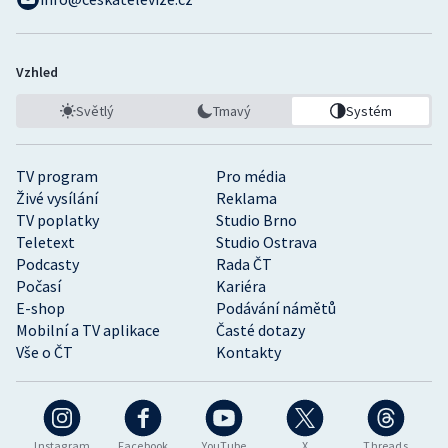
Vzhled
Světlý
Tmavý
Systém
TV program
Pro média
Živé vysílání
Reklama
TV poplatky
Studio Brno
Teletext
Studio Ostrava
Podcasty
Rada ČT
Počasí
Kariéra
E-shop
Podávání námětů
Mobilní a TV aplikace
Časté dotazy
Vše o ČT
Kontakty
Instagram
Facebook
YouTube
X
Threads