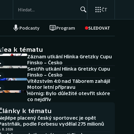
ČT
Podcasty
Program
SLEDOVAT
NEPŘEHLÉDNĚTE
Soutěže
idea k tématu
Záznam utkání Hlinka Gretzky Cupu
Historické návraty
Finsko – Česko
Sestřih utkání Hlinka Gretzky Cupu
Aplikace ČT sport
Finsko – Česko
Vítězstvím 4:0 nad Táborem zahájil
AZ kvíz
Motor letní přípravu
Hörnig: Bylo důležité otevřít skóre
co nejdřív
Články k tématu
Nejlépe placený český sportovec je opět
Pastrňák, podle Forbesu vydělal 275 milionů
. 8. 2026