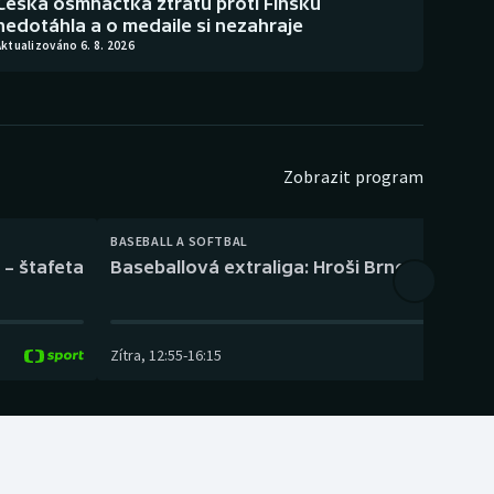
Česká osmnáctka ztrátu proti Finsku
nedotáhla a o medaile si nezahraje
ktualizováno 6. 8. 2026
Zobrazit program
BASEBALL A SOFTBAL
 – štafeta
Baseballová extraliga: Hroši Brno – Eagles
Zítra
,
12:55
-
16:15