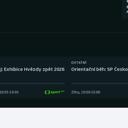
Moderní pětiboj
Triatlon
A
Motorsport
Veslování
Olympijské hry
Vodní slalom
Parasport
Volejbal
Plavání
Ostatní
OSTATNÍ
j: Exhibice Hvězdy zpět 2026
Orientační běh: SP Česko
Plážový volejbal
16:55
-
19:30
Zítra
,
10:50
-
15:00