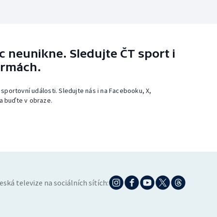
 neunikne. Sledujte ČT sport i
ormách.
 sportovní události. Sledujte nás i na Facebooku, X,
a buďte v obraze.
eská televize na sociálních sítích: