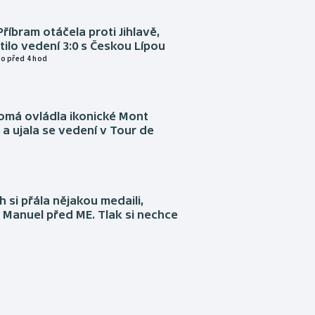
Příbram otáčela proti Jihlavě,
atilo vedení 3:0 s Českou Lípou
o před 4 hod
omá ovládla ikonické Mont
a ujala se vedení v Tour de
 si přála nějakou medaili,
 Manuel před ME. Tlak si nechce