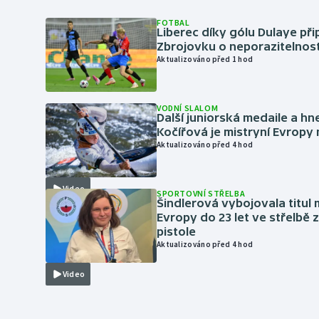
FOTBAL
Liberec díky gólu Dulaye přip
Zbrojovku o neporazitelnos
Aktualizováno před 1 hod
VODNÍ SLALOM
Další juniorská medaile a hn
Kočířová je mistryní Evropy
Aktualizováno před 4 hod
Video
SPORTOVNÍ STŘELBA
Šindlerová vybojovala titul 
Evropy do 23 let ve střelbě 
pistole
Aktualizováno před 4 hod
Video