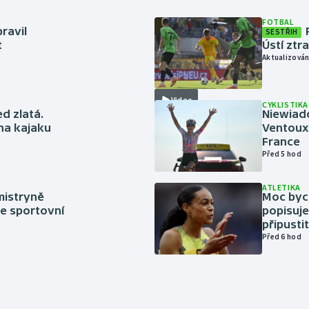
FOTBAL
ravil
SESTŘIH
t
Ústí ztr
Aktualizován
Video
CYKLISTIKA
ed zlatá.
Niewiad
 na kajaku
Ventoux 
France
Před 5 hod
ATLETIKA
mistryně
Moc bych
ze sportovní
popisuje
připustit
Před 6 hod