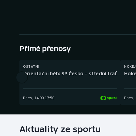
Curling
Dostihy
Florbal
Futsal
Přímé přenosy
Golf
OSTATNÍ
HOKEJ
Orientační běh: SP Česko – střední trať
Hoke
Gymnastika
Dnes
,
14:00
-
17:50
Dnes
,
Aktuality ze sportu