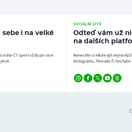
SOCIÁLNÍ SÍTĚ
 sebe i na velké
Odteď vám už nic
na dalších platf
izi máte ČT sport vždy po ruce.
Nenechte si nikde ujít nejnovější
ykoli.
Instagramu, Threads či YouTube 
Č