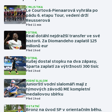
CYKLISTIKA
Le Courtová-Pienaarová vyhrála po
Gymnastika
pádu 6. etapu Tour, vedení drží
Reusserová
Házená
Před 11 min
FOTBAL
Jezdectví
Real dotáhl nejdražší transfer ve své
historii. Za Diomandeho zaplatil 125
milionů eur
Judo
Před 2 hod
FOTBAL
Krasobruslení
Kušej dostal stopku na dva zápasy,
Sparta zaplatí za výtržnosti 300 tisíc
Lezení
Před 2 hod
VODNÍ SLALOM
Lyže a snowboard
Juniorští vodní slalomáři mají z
týmových závodů ME kompletní
medailovou sbírku
Moderní pětiboj
Před 2 hod
OSTATNÍ
Motorsport
Bronz na úvod SP v orientačním běhu.