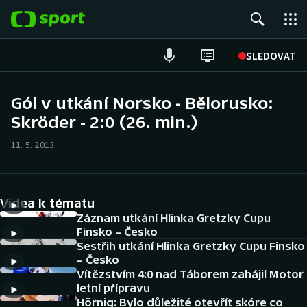
POPULÁRNÍ
SLEDOVAT
Fotbal
Gól v utkání Norsko - Bělorusko:
Skröder - 2:0 (26. min.)
Hokej
11. 5. 2013
Tenis
Atletika
Videa k tématu
Cyklistika
Záznam utkání Hlinka Gretzky Cupu
Finsko – Česko
Sestřih utkání Hlinka Gretzky Cupu Finsko
DALŠÍ SPORTY
– Česko
Vítězstvím 4:0 nad Táborem zahájil Motor
Americký fotbal
NEPŘEHLÉDNĚTE
letní přípravu
Hörnig: Bylo důležité otevřít skóre co