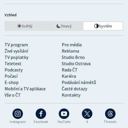
Vzhled
Světlý
Tmavý
Systém
TV program
Pro média
Živé vysílání
Reklama
TV poplatky
Studio Brno
Teletext
Studio Ostrava
Podcasty
Rada ČT
Počasí
Kariéra
E-shop
Podávání námětů
Mobilní a TV aplikace
Časté dotazy
Vše o ČT
Kontakty
Instagram
Facebook
YouTube
X
Threads