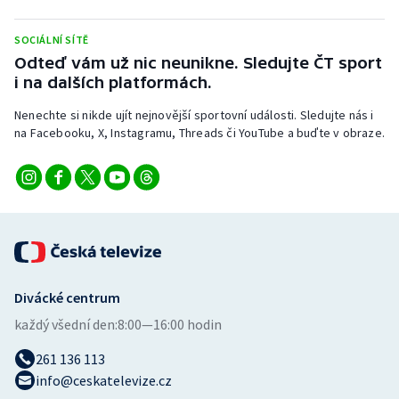
Stolní tenis
SOCIÁLNÍ SÍTĚ
Triatlon
Odteď vám už nic neunikne. Sledujte ČT sport
i na dalších platformách.
Veslování
Nenechte si nikde ujít nejnovější sportovní události. Sledujte nás i
na Facebooku, X, Instagramu, Threads či YouTube a buďte v obraze.
Vodní slalom
Volejbal
Ostatní
Divácké centrum
každý všední den:
8:00—16:00 hodin
261 136 113
info@ceskatelevize.cz