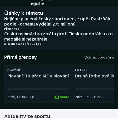
Baseball a softbal
Soutěže
nejdřív
Články k tématu
Basketbal
Historické návraty
Nejlépe placený český sportovec je opět Pastrňák,
podle Forbesu vydělal 275 milionů
Biatlon
Aplikace ČT sport
Před 7 hod
Česká osmnáctka ztrátu proti Finsku nedotáhla a o
medaile si nezahraje
Boby a skeleton
AZ kvíz
Aktualizováno před 10 hod
Box
Přímé přenosy
Zobrazit program
Curling
PLAVÁNÍ
FOTBAL
Plavání: TK před ME v plavání
Druhá fotbalová liga
Dostihy
Florbal
Zítra
,
12:30
-
13:00
Zítra
,
17:35
-
19:55
Futsal
Aktuality ze sportu
Golf