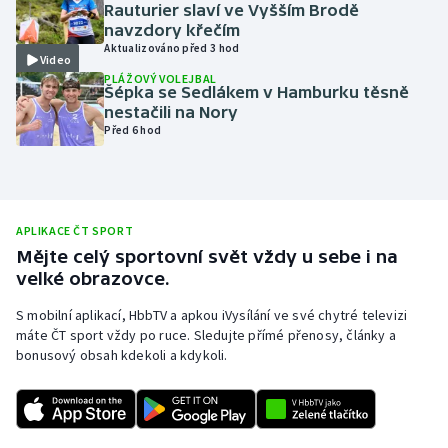
Rauturier slaví ve Vyšším Brodě
Olympijské hry
navzdory křečím
Aktualizováno před 3 hod
Video
Parasport
PLÁŽOVÝ VOLEJBAL
Šépka se Sedlákem v Hamburku těsně
nestačili na Nory
Plavání
Před 6 hod
Plážový volejbal
Ragby
APLIKACE ČT SPORT
Mějte celý sportovní svět vždy u sebe i na
Rychlobruslení
velké obrazovce.
S mobilní aplikací, HbbTV a apkou iVysílání ve své chytré televizi
Rychlostní kanoistika
máte ČT sport vždy po ruce. Sledujte přímé přenosy, články a
bonusový obsah kdekoli a kdykoli.
Short track
Sportovní střelba