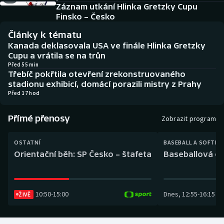
Baseball a softbal
Soutěže
Záznam utkání Hlinka Gretzky Cupu
Finsko – Česko
Basketbal
Historické návraty
Články k tématu
Kanada deklasovala USA ve finále Hlinka Gretzky
Biatlon
Aplikace ČT sport
Cupu a vrátila se na trůn
Před 55 min
Třebíč pokřtila otevření zrekonstruovaného
Boby a skeleton
AZ kvíz
stadionu exhibicí, domácí porazili mistry z Prahy
Před 17 hod
Box
Přímé přenosy
Zobrazit program
Curling
OSTATNÍ
BASEBALL A SOFTBA
Dostihy
Orientační běh: SP Česko – štafeta
Baseballová ex
Florbal
10:50
-
15:00
Dnes
,
12:55
-
16:15
ŽIVĚ
Futsal
Golf