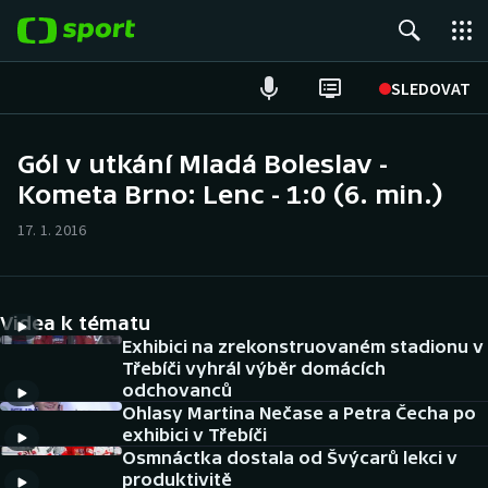
POPULÁRNÍ
SLEDOVAT
Fotbal
Gól v utkání Mladá Boleslav -
Kometa Brno: Lenc - 1:0 (6. min.)
Hokej
17. 1. 2016
Tenis
Atletika
Videa k tématu
Cyklistika
Exhibici na zrekonstruovaném stadionu v
Třebíči vyhrál výběr domácích
odchovanců
DALŠÍ SPORTY
Ohlasy Martina Nečase a Petra Čecha po
exhibici v Třebíči
Americký fotbal
NEPŘEHLÉDNĚTE
Osmnáctka dostala od Švýcarů lekci v
produktivitě