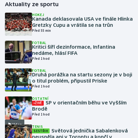
Aktuality ze sportu
Gymnastika
HOKEJ
Kanada deklasovala USA ve finále Hlinka
Gretzky Cupu a vrátila se na trůn
Házená
Před 55 min
FOTBAL
Jezdectví
Kritici šíří dezinformace, Infantina
nedáme, hlásí FIFA
Judo
Před 1 hod
FOTBAL
Krasobruslení
Druhá porážka na startu sezony je v boji
o titul problém, připustil Priske
Před 1 hod
Lezení
OSTATNÍ
Lyže a snowboard
SP v orientačním běhu ve Vyšším
ŽIVĚ
Brodě
Před 1 hod
Moderní pětiboj
Video
TENIS
Světová jednička Sabalenková
SESTŘIH
Motorsport
neuspěla ani v Torontu a končí v