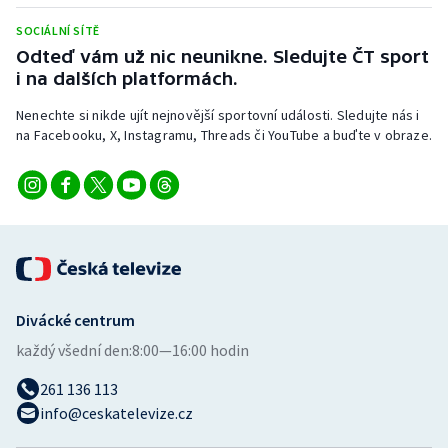
Stolní tenis
SOCIÁLNÍ SÍTĚ
Odteď vám už nic neunikne. Sledujte ČT sport
Triatlon
i na dalších platformách.
Veslování
Nenechte si nikde ujít nejnovější sportovní události. Sledujte nás i
na Facebooku, X, Instagramu, Threads či YouTube a buďte v obraze.
Vodní slalom
Volejbal
Ostatní
Divácké centrum
každý všední den:
8:00—16:00 hodin
261 136 113
info@ceskatelevize.cz