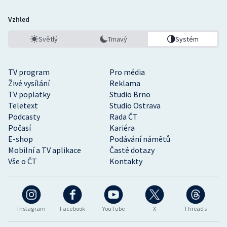
Vzhled
Světlý
Tmavý
Systém
TV program
Pro média
Živé vysílání
Reklama
TV poplatky
Studio Brno
Teletext
Studio Ostrava
Podcasty
Rada ČT
Počasí
Kariéra
E-shop
Podávání námětů
Mobilní a TV aplikace
Časté dotazy
Vše o ČT
Kontakty
Instagram
Facebook
YouTube
X
Threads