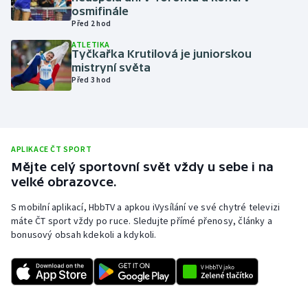
osmifinále
Olympijské hry
Před 2 hod
ATLETIKA
Parasport
Tyčkařka Krutilová je juniorskou
mistryní světa
Před 3 hod
Plavání
Plážový volejbal
APLIKACE ČT SPORT
Ragby
Mějte celý sportovní svět vždy u sebe i na
velké obrazovce.
Rychlobruslení
S mobilní aplikací, HbbTV a apkou iVysílání ve své chytré televizi
Rychlostní kanoistika
máte ČT sport vždy po ruce. Sledujte přímé přenosy, články a
bonusový obsah kdekoli a kdykoli.
Short track
Sportovní střelba