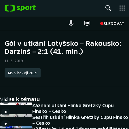
POPULÁRNÍ
SLEDOVAT
Fotbal
Gól v utkání Lotyšsko – Rakousko:
Darzinš – 2:1 (41. min.)
Hokej
11. 5. 2019
Tenis
MS v hokeji 2019
Atletika
Cyklistika
Videa k tématu
DALŠÍ SPORTY
Záznam utkání Hlinka Gretzky Cupu
Finsko – Česko
Sestřih utkání Hlinka Gretzky Cupu Finsko
Americký fotbal
NEPŘEHLÉDNĚTE
– Česko