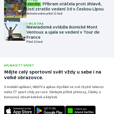
FOTBAL
Příbram otáčela proti Jihlavě,
SESTŘIH
Olympijské hry
Ústí ztratilo vedení 3:0 s Českou Lípou
Aktualizováno před 11 hod
Parasport
Video
CYKLISTIKA
Niewiadomá ovládla ikonické Mont
Plavání
Ventoux a ujala se vedení v Tour de
France
Před 12 hod
Plážový volejbal
Ragby
APLIKACE ČT SPORT
Rychlobruslení
Mějte celý sportovní svět vždy u sebe i na
velké obrazovce.
Rychlostní kanoistika
S mobilní aplikací, HbbTV a apkou iVysílání ve své chytré televizi
máte ČT sport vždy po ruce. Sledujte přímé přenosy, články a
Short track
bonusový obsah kdekoli a kdykoli.
Sportovní střelba