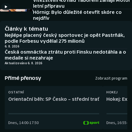
Vítězstvím 4:0 nad Táborem zahájil Motor
Baseball a softbal
Soutěže
letní přípravu
Hörnig: Bylo důležité otevřít skóre co
Basketbal
Historické návraty
nejdřív
Články k tématu
Biatlon
Aplikace ČT sport
Nejlépe placený český sportovec je opět Pastrňák,
podle Forbesu vydělal 275 milionů
Boby a skeleton
AZ kvíz
6. 8. 2026
Česká osmnáctka ztrátu proti Finsku nedotáhla a o
medaile si nezahraje
Box
Aktualizováno 6. 8. 2026
Curling
Přímé přenosy
Zobrazit program
Dostihy
OSTATNÍ
HOKEJ
Orientační běh: SP Česko – střední trať
Hokej: Exh
Florbal
Futsal
Dnes
,
14:00
-
17:50
Dnes
,
16:55
-
19
Golf