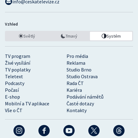
info@ceskatelevize.cz
Vzhled
Světlý
Tmavý
Systém
TV program
Pro média
Živé vysílání
Reklama
TV poplatky
Studio Brno
Teletext
Studio Ostrava
Podcasty
Rada ČT
Počasí
Kariéra
E-shop
Podávání námětů
Mobilní a TV aplikace
Časté dotazy
Vše o ČT
Kontakty