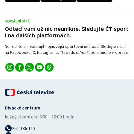
Stolní tenis
Triatlon
SOCIÁLNÍ SÍTĚ
Odteď vám už nic neunikne. Sledujte ČT sport
Veslování
i na dalších platformách.
Nenechte si nikde ujít nejnovější sportovní události. Sledujte nás i
Vodní slalom
na Facebooku, X, Instagramu, Threads či YouTube a buďte v obraze.
Volejbal
Ostatní
Divácké centrum
každý všední den:
8:00—16:00 hodin
261 136 113