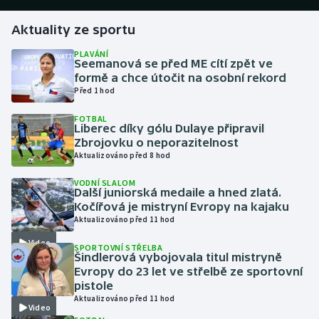
Aktuality ze sportu
Gymnastika
PLAVÁNÍ
Seemanová se před ME cítí zpět ve
Házená
formě a chce útočit na osobní rekord
Před 1 hod
Jezdectví
FOTBAL
Liberec díky gólu Dulaye připravil
Judo
Zbrojovku o neporazitelnost
Aktualizováno před 8 hod
Krasobruslení
VODNÍ SLALOM
Další juniorská medaile a hned zlatá.
Lezení
Kočířová je mistryní Evropy na kajaku
Aktualizováno před 11 hod
Lyže a snowboard
Video
SPORTOVNÍ STŘELBA
Šindlerová vybojovala titul mistryně
Moderní pětiboj
Evropy do 23 let ve střelbě ze sportovní
pistole
Aktualizováno před 11 hod
Motorsport
Video