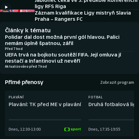
Jablonec čeká ve 3. předkole Konferenční
Baseball a softbal
Soutěže
ligy RFS Riga
Záznam kvalifikace Ligy mistryň Slavia
Basketbal
Historické návraty
Praha – Rangers FC
Články k tématu
Biatlon
Aplikace ČT sport
Polidar dal dost možná první gól hlavou. Palici
nemám úplně špatnou, zářil
Boby a skeleton
AZ kvíz
Před 7 hod
UEFA trvá na bojkotu soutěží FIFA. Její omluva jí
nestačí a Infantinovi už nevěří
Box
Aktualizováno před 7 hod
Curling
Přímé přenosy
Zobrazit program
Dostihy
PLAVÁNÍ
FOTBAL
Plavání: TK před ME v plavání
Druhá fotbalová liga
Florbal
Futsal
Dnes
,
12:30
-
13:00
Dnes
,
17:35
-
19:55
Golf