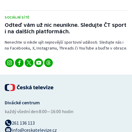
Stolní tenis
SOCIÁLNÍ SÍTĚ
Triatlon
Odteď vám už nic neunikne. Sledujte ČT sport
i na dalších platformách.
Veslování
Nenechte si nikde ujít nejnovější sportovní události. Sledujte nás i
Vodní slalom
na Facebooku, X, Instagramu, Threads či YouTube a buďte v obraze.
Volejbal
Ostatní
Divácké centrum
každý všední den:
8:00—16:00 hodin
261 136 113
info@ceskatelevize.cz