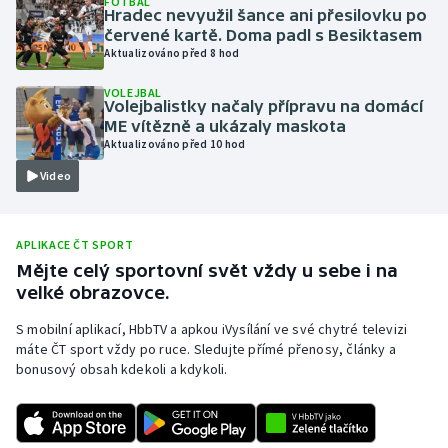
FOTBAL
Hradec nevyužil šance ani přesilovku po
Olympijské hry
červené kartě. Doma padl s Besiktasem
Aktualizováno před 8 hod
Parasport
VOLEJBAL
Volejbalistky načaly přípravu na domácí
Plavání
ME vítězně a ukázaly maskota
Aktualizováno před 10 hod
Plážový volejbal
Video
Ragby
APLIKACE ČT SPORT
Rychlobruslení
Mějte celý sportovní svět vždy u sebe i na
velké obrazovce.
Rychlostní kanoistika
S mobilní aplikací, HbbTV a apkou iVysílání ve své chytré televizi
máte ČT sport vždy po ruce. Sledujte přímé přenosy, články a
Short track
bonusový obsah kdekoli a kdykoli.
Sportovní střelba