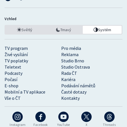
Vzhled
Světlý
Tmavý
Systém
TV program
Pro média
Živé vysílání
Reklama
TV poplatky
Studio Brno
Teletext
Studio Ostrava
Podcasty
Rada ČT
Počasí
Kariéra
E-shop
Podávání námětů
Mobilní a TV aplikace
Časté dotazy
Vše o ČT
Kontakty
Instagram
Facebook
YouTube
X
Threads