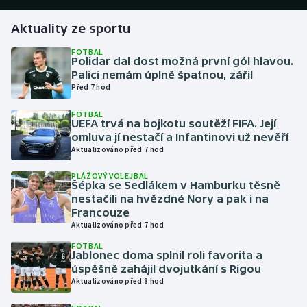
Aktuality ze sportu
Gymnastika
FOTBAL
Polidar dal dost možná první gól hlavou.
Házená
Palici nemám úplně špatnou, zářil
Před 7 hod
Jezdectví
FOTBAL
UEFA trvá na bojkotu soutěží FIFA. Její
Judo
omluva jí nestačí a Infantinovi už nevěří
Aktualizováno před 7 hod
Krasobruslení
PLÁŽOVÝ VOLEJBAL
Šépka se Sedlákem v Hamburku těsně
Lezení
nestačili na hvězdné Nory a pak i na
Francouze
Aktualizováno před 7 hod
Lyže a snowboard
FOTBAL
Jablonec doma splnil roli favorita a
Moderní pětiboj
úspěšně zahájil dvojutkání s Rigou
Aktualizováno před 8 hod
Motorsport