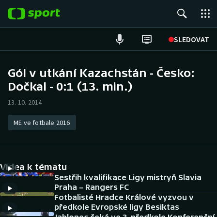
POPULÁRNÍ
SLEDOVAT
Fotbal
Gól v utkání Kazachstán - Česko:
Dočkal - 0:1 (13. min.)
Hokej
13. 10. 2014
Tenis
ME ve fotbale 2016
Atletika
Cyklistika
Videa k tématu
DALŠÍ SPORTY
Sestřih kvalifikace Ligy mistryň Slavia
Praha – Rangers FC
Fotbalisté Hradce Králové vyzvou v
Americký fotbal
NEPŘEHLÉDNĚTE
předkole Evropské ligy Besiktas