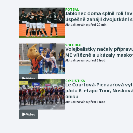
FOTBAL
Jablonec doma splnil roli fav
úspěšně zahájil dvojutkání 
Aktualizováno před 20 min
VOLEJBAL
Volejbalistky načaly přípra
ME vítězně a ukázaly masko
Aktualizováno před 1 hod
Video
CYKLISTIKA
Le Courtová-Pienaarová vyh
pádu 6. etapu Tour, Nosková
úniku
Aktualizováno před 1 hod
Video