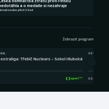
Česká osmnáctka ztrátu proti Finsku
nedotáhla a o medaile si nezahraje
Aktualizováno před 11 hod
Zobrazit program
TBAL
OSTATNÍ
extraliga: Třebíč Nuclears – Sokol Hluboká
Orientační
8.8.
,
14:00
-
17: