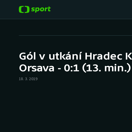
POPULÁRNÍ
DALŠÍ SPORTY
Fotbal
Americký fotbal
Gól v utkání Hradec 
Hokej
Baseball a softbal
Orsava - 0:1 (13. min.)
Tenis
Basketbal
18. 3. 2019
Atletika
Biatlon
Cyklistika
Boby a skeleton
Box