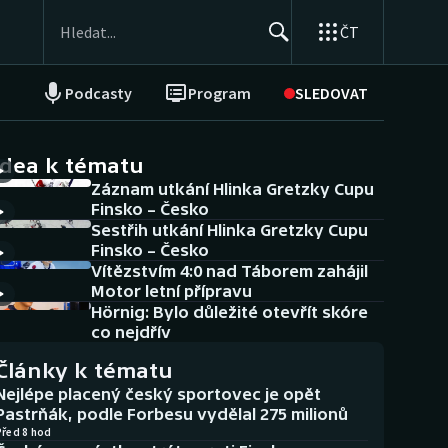
ČT
Podcasty
Program
SLEDOVAT
NEPŘEHLÉDNĚTE
Soutěže
idea k tématu
Záznam utkání Hlinka Gretzky Cupu
Historické návraty
Finsko – Česko
Sestřih utkání Hlinka Gretzky Cupu
Aplikace ČT sport
Finsko – Česko
Vítězstvím 4:0 nad Táborem zahájil
AZ kvíz
Motor letní přípravu
Hörnig: Bylo důležité otevřít skóre
co nejdřív
Články k tématu
Nejlépe placený český sportovec je opět
Pastrňák, podle Forbesu vydělal 275 milionů
Před 8 hod