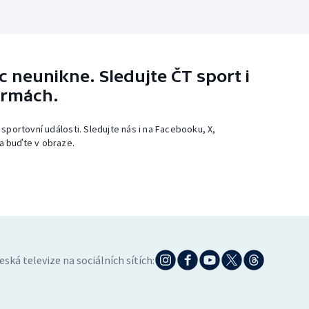
 neunikne. Sledujte ČT sport i
ormách.
 sportovní události. Sledujte nás i na Facebooku, X,
a buďte v obraze.
eská televize na sociálních sítích: