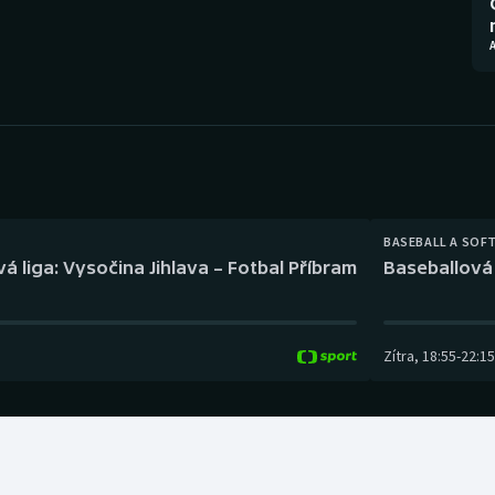
Moderní pětiboj
Triatlon
Motorsport
Veslování
Olympijské hry
Vodní slalom
Parasport
Volejbal
Plavání
Ostatní
BASEBALL A SOF
á liga: Vysočina Jihlava – Fotbal Příbram
Baseballová 
Plážový volejbal
Zítra
,
18:55
-
22:15