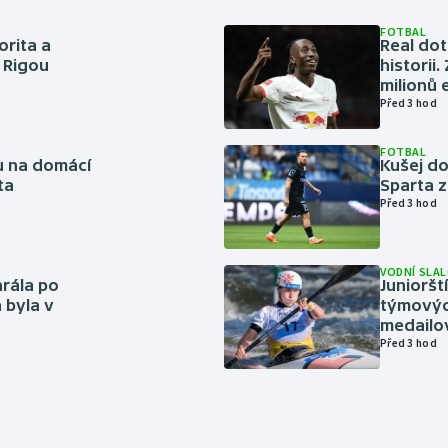
FOTBAL
orita a
Real dot
s Rigou
historii
milionů 
Před 3 hod
FOTBAL
vu na domácí
Kušej do
ta
Sparta z
Před 3 hod
VODNÍ SLA
rála po
Junioršt
 byla v
týmovýc
medailo
Před 3 hod