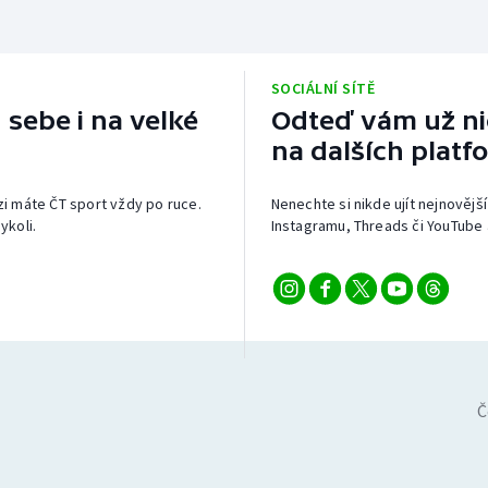
SOCIÁLNÍ SÍTĚ
 sebe i na velké
Odteď vám už nic
na dalších platf
izi máte ČT sport vždy po ruce.
Nenechte si nikde ujít nejnovější
ykoli.
Instagramu, Threads či YouTube 
Č