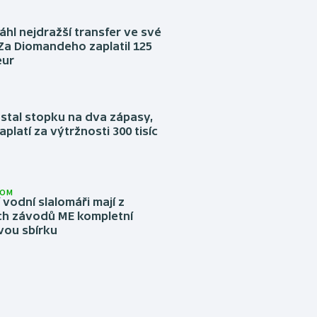
áhl nejdražší transfer ve své
. Za Diomandeho zaplatil 125
eur
stal stopku na dva zápasy,
aplatí za výtržnosti 300 tisíc
LOM
í vodní slalomáři mají z
h závodů ME kompletní
vou sbírku