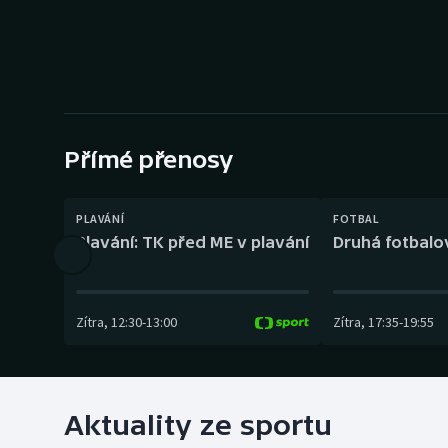
Curling
Dostihy
Florbal
Futsal
Přímé přenosy
Golf
PLAVÁNÍ
FOTBAL
Plavání: TK před ME v plavání
Druhá fotbalov
Gymnastika
Zítra
,
12:30
-
13:00
Zítra
,
17:35
-
19:55
Aktuality ze sportu