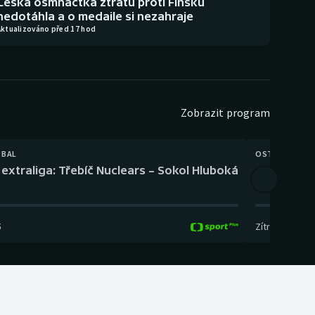
Česká osmnáctka ztrátu proti Finsku
nedotáhla a o medaile si nezahraje
Aktualizováno před 17 hod
Zobrazit program
TBAL
OSTATNÍ
extraliga: Třebíč Nuclears – Sokol Hluboká
Orientační
5
Zítra
,
14:00
-
17