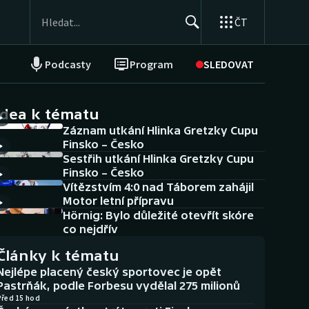
ČT
Podcasty
Program
SLEDOVAT
NEPŘEHLÉDNĚTE
Soutěže
idea k tématu
Záznam utkání Hlinka Gretzky Cupu
Historické návraty
Finsko – Česko
Sestřih utkání Hlinka Gretzky Cupu
Aplikace ČT sport
Finsko – Česko
Vítězstvím 4:0 nad Táborem zahájil
AZ kvíz
Motor letní přípravu
Hörnig: Bylo důležité otevřít skóre
co nejdřív
Články k tématu
Nejlépe placený český sportovec je opět
Pastrňák, podle Forbesu vydělal 275 milionů
Před 15 hod