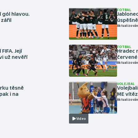
FOTBAL
 gól hlavou.
Jablonec
zářil
úspěšně 
Aktualizován
FOTBAL
FIFA. Její
Hradec n
vi už nevěří
červené
Aktualizován
VOLEJBAL
rku těsně
Volejbal
pak i na
ME vítě
Aktualizován
Video