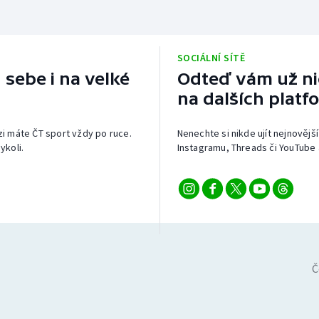
SOCIÁLNÍ SÍTĚ
 sebe i na velké
Odteď vám už nic
na dalších platf
izi máte ČT sport vždy po ruce.
Nenechte si nikde ujít nejnovější
ykoli.
Instagramu, Threads či YouTube 
Č