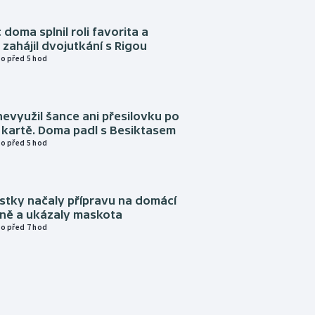
 doma splnil roli favorita a
zahájil dvojutkání s Rigou
o před 5 hod
evyužil šance ani přesilovku po
 kartě. Doma padl s Besiktasem
o před 5 hod
istky načaly přípravu na domácí
zně a ukázaly maskota
o před 7 hod