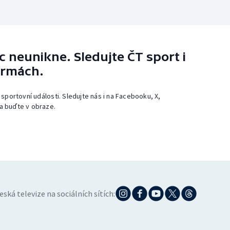
 neunikne. Sledujte ČT sport i
ormách.
 sportovní události. Sledujte nás i na Facebooku, X,
a buďte v obraze.
eská televize na sociálních sítích: