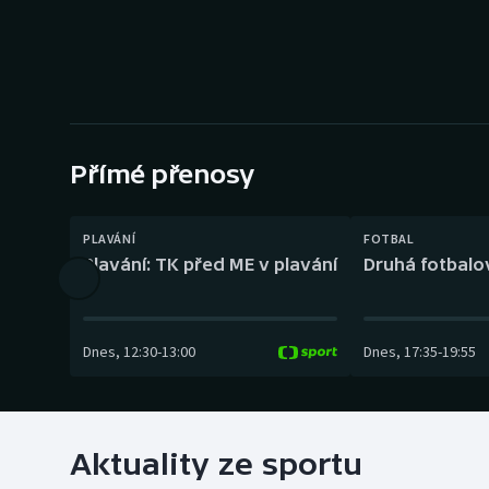
Curling
Dostihy
Florbal
Futsal
Přímé přenosy
Golf
PLAVÁNÍ
FOTBAL
Plavání: TK před ME v plavání
Druhá fotbalov
Gymnastika
Dnes
,
12:30
-
13:00
Dnes
,
17:35
-
19:55
Aktuality ze sportu