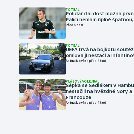
FOTBAL
Polidar dal dost možná první
Palici nemám úplně špatnou, 
Před 4 hod
FOTBAL
UEFA trvá na bojkotu soutěží 
omluva jí nestačí a Infantino
Aktualizováno před 4 hod
PLÁŽOVÝ VOLEJBAL
Šépka se Sedlákem v Hambu
nestačili na hvězdné Nory a 
Francouze
Aktualizováno před 4 hod