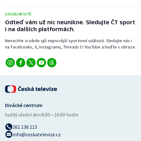
Stolní tenis
SOCIÁLNÍ SÍTĚ
Triatlon
Odteď vám už nic neunikne. Sledujte ČT sport
i na dalších platformách.
Veslování
Nenechte si nikde ujít nejnovější sportovní události. Sledujte nás i
na Facebooku, X, Instagramu, Threads či YouTube a buďte v obraze.
Vodní slalom
Volejbal
Ostatní
Divácké centrum
každý všední den:
8:00—16:00 hodin
261 136 113
info@ceskatelevize.cz