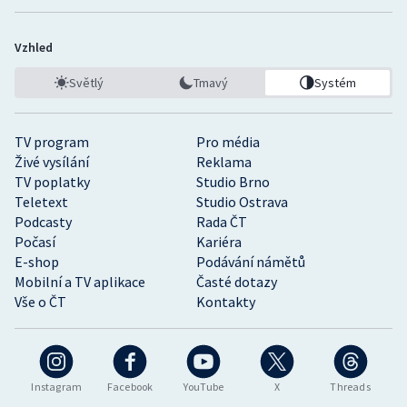
Vzhled
Světlý
Tmavý
Systém
TV program
Pro média
Živé vysílání
Reklama
TV poplatky
Studio Brno
Teletext
Studio Ostrava
Podcasty
Rada ČT
Počasí
Kariéra
E-shop
Podávání námětů
Mobilní a TV aplikace
Časté dotazy
Vše o ČT
Kontakty
Instagram
Facebook
YouTube
X
Threads