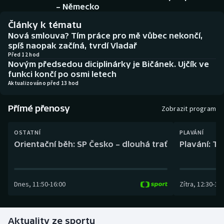
Baseball a softbal
Soutěže
– Německo
Články k tématu
Basketbal
Historické návraty
Nová smlouva? Tím práce pro mě vůbec nekončí,
spíš naopak začíná, tvrdí Vladař
Biatlon
Aplikace ČT sport
Před 12 hod
Novým předsedou diciplinárky je Bičánek. Ujčík ve
funkci končí po osmi letech
Boby a skeleton
AZ kvíz
Aktualizováno před 13 hod
Box
Přímé přenosy
Zobrazit program
Curling
OSTATNÍ
PLAVÁNÍ
Orientační běh: SP Česko – dlouhá trať
Plavání: TK
Dostihy
Florbal
Dnes
,
11:50
-
16:00
Zítra
,
12:30
-
13:
Futsal
Aktuality ze sportu
Golf