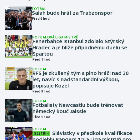
FOTBAL
Salah bude hrát za Trabzonspor
Gymnastika
Před 6 hod
Házená
FOTBALOVÁ LIGA MISTRŮ
Fenerbahce Istanbul zdolalo Štýrský
Jezdectví
Hradec a je blíže případnému duelu se
Spartou
Judo
Před 7 hod
FOTBAL
RFS je zkušený tým s plno hráči nad 30
Krasobruslení
let, navíc s nadstandardní výškou,
popisuje Kozel
Lezení
Před 8 hod
FOTBAL
Lyže a snowboard
Fotbalisty Newcastlu bude trénovat
německý kouč Jaissle
Před 9 hod
Moderní pětiboj
FOTBAL
Slávistky v předkole kvalifikace
Motorsport
SESTŘIH
podlehly Rangers 1:2 a Liga mistryň pro