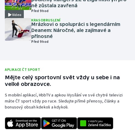
ně zůstala zavřená
Olympijské hry
Před 9 hod
Video
KRASOBRUSLENÍ
Parasport
Mrázkovi o spolupráci s legendárním
Deanem: Náročné, ale zajímavé a
přínosné
Plavání
Před 9 hod
Plážový volejbal
Ragby
APLIKACE ČT SPORT
Mějte celý sportovní svět vždy u sebe i na
Rychlobruslení
velké obrazovce.
S mobilní aplikací, HbbTV a apkou iVysílání ve své chytré televizi
Rychlostní kanoistika
máte ČT sport vždy po ruce. Sledujte přímé přenosy, články a
bonusový obsah kdekoli a kdykoli.
Short track
Sportovní střelba