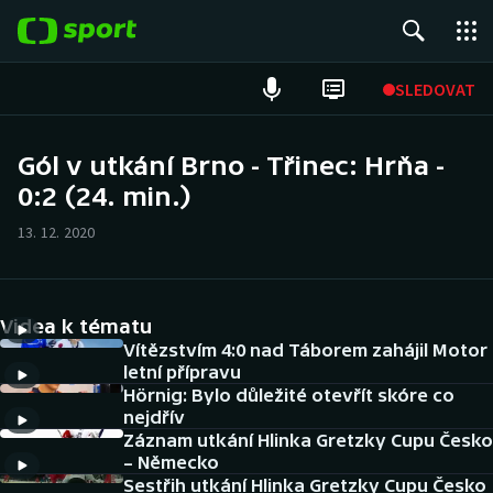
POPULÁRNÍ
SLEDOVAT
Fotbal
Gól v utkání Brno - Třinec: Hrňa -
0:2 (24. min.)
Hokej
13. 12. 2020
Tenis
Atletika
Videa k tématu
Cyklistika
Vítězstvím 4:0 nad Táborem zahájil Motor
letní přípravu
Hörnig: Bylo důležité otevřít skóre co
DALŠÍ SPORTY
nejdřív
Záznam utkání Hlinka Gretzky Cupu Česko
Americký fotbal
NEPŘEHLÉDNĚTE
– Německo
Sestřih utkání Hlinka Gretzky Cupu Česko