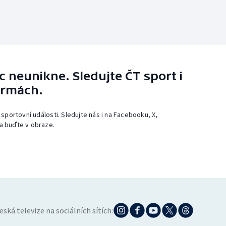
 neunikne. Sledujte ČT sport i
ormách.
 sportovní události. Sledujte nás i na Facebooku, X,
a buďte v obraze.
eská televize na sociálních sítích: