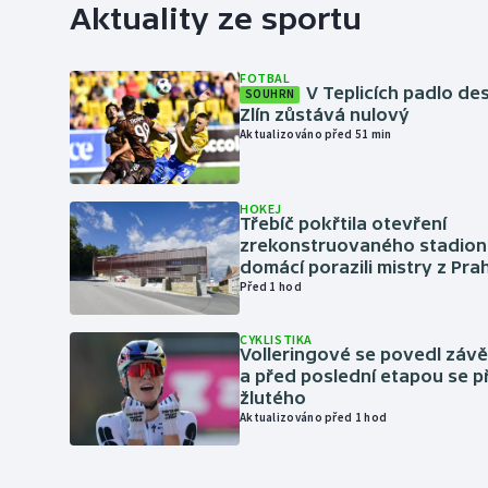
Aktuality ze sportu
FOTBAL
V Teplicích padlo de
SOUHRN
Zlín zůstává nulový
Aktualizováno před 51 min
HOKEJ
Třebíč pokřtila otevření
zrekonstruovaného stadionu
domácí porazili mistry z Pra
Před 1 hod
CYKLISTIKA
Volleringové se povedl záv
a před poslední etapou se p
žlutého
Aktualizováno před 1 hod