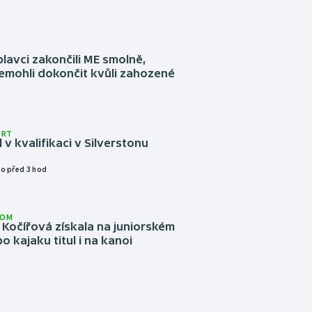
plavci zakončili ME smolně,
emohli dokončit kvůli zahozené
ORT
l v kvalifikaci v Silverstonu
o před 3 hod
LOM
Kočířová získala na juniorském
o kajaku titul i na kanoi