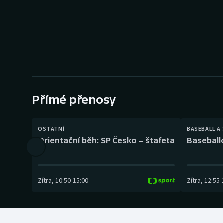
Curling
Dostihy
Florbal
Futsal
Přímé přenosy
Golf
Gymnastika
OSTATNÍ
BASEBALL A
Orientační běh: SP Česko – štafeta
Baseball
Zítra
,
10:50
-
15:00
Zítra
,
12:55
-