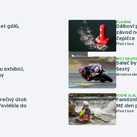
PLAVÁNÍ
set gólů,
Dálkoví 
závod n
čepičce
Před 2 hod
Video
MOTORSP
Salač by
 exhibicí,
šestý
hy
Aktualizován
VODNÍ SLA
ěrečný útok
Famózní 
řevlékla do
ME den p
Před 3 hod