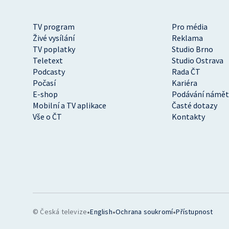
TV program
Pro média
Živé vysílání
Reklama
TV poplatky
Studio Brno
Teletext
Studio Ostrava
Podcasty
Rada ČT
Počasí
Kariéra
E-shop
Podávání námět
Mobilní a TV aplikace
Časté dotazy
Vše o ČT
Kontakty
•
•
•
© Česká televize
English
Ochrana soukromí
Přístupnost