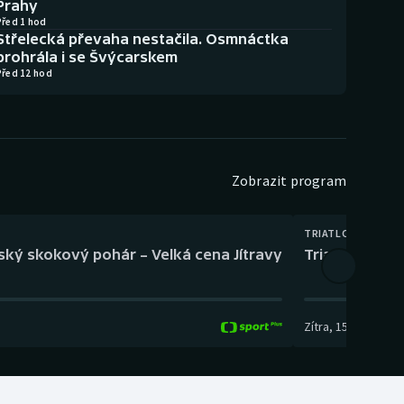
Prahy
Před 1 hod
Střelecká převaha nestačila. Osmnáctka
prohrála i se Švýcarskem
Před 12 hod
Zobrazit program
TRIATLON
eský skokový pohár – Velká cena Jítravy
Triatlon: XTE
Zítra
,
15:00
-
16:10