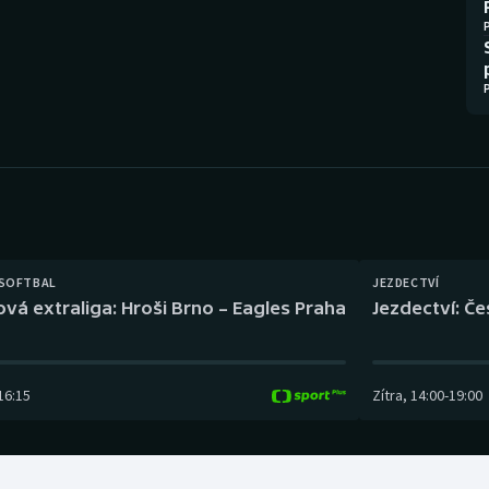
Moderní pětiboj
Triatlon
Motorsport
Veslování
Olympijské hry
Vodní slalom
Parasport
Volejbal
Plavání
Ostatní
Plážový volejbal
 SOFTBAL
JEZDECTVÍ
ová extraliga: Hroši Brno – Eagles Praha
Jezdectví: Č
16:15
Zítra
,
14:00
-
19:00