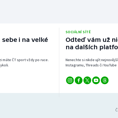
SOCIÁLNÍ SÍTĚ
 sebe i na velké
Odteď vám už nic
na dalších platf
izi máte ČT sport vždy po ruce.
Nenechte si nikde ujít nejnovější
ykoli.
Instagramu, Threads či YouTube 
Č