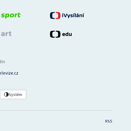
din
levize.cz
Systém
RSS