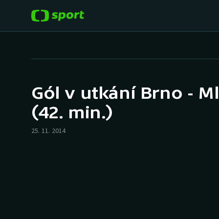
POPULÁRNÍ
DALŠÍ SPORTY
Fotbal
Americký fotbal
Gól v utkání Brno - Ml
Hokej
Baseball a softbal
(42. min.)
Tenis
Basketbal
25. 11. 2014
Atletika
Biatlon
Cyklistika
Boby a skeleton
Box