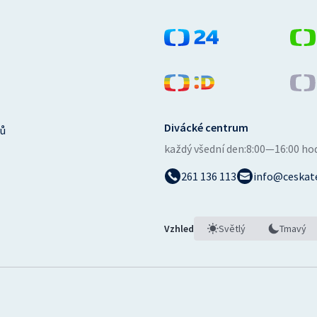
Divácké centrum
ů
každý všední den:
8:00—16:00 ho
261 136 113
info@ceskate
Vzhled
Světlý
Tmavý