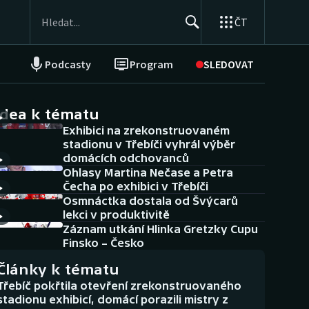
ČT
Podcasty
Program
SLEDOVAT
NEPŘEHLÉDNĚTE
Soutěže
idea k tématu
Exhibici na zrekonstruovaném
Historické návraty
stadionu v Třebíči vyhrál výběr
domácích odchovanců
Aplikace ČT sport
Ohlasy Martina Nečase a Petra
Čecha po exhibici v Třebíči
AZ kvíz
Osmnáctka dostala od Švýcarů
lekci v produktivitě
Záznam utkání Hlinka Gretzky Cupu
Finsko – Česko
Články k tématu
Třebíč pokřtila otevření zrekonstruovaného
stadionu exhibicí, domácí porazili mistry z