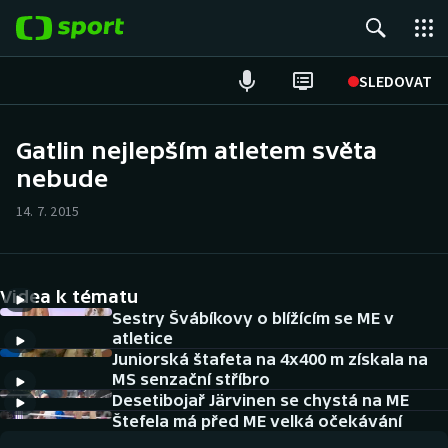
POPULÁRNÍ
SLEDOVAT
Fotbal
Gatlin nejlepším atletem světa
nebude
Hokej
14. 7. 2015
Tenis
Atletika
Videa k tématu
Cyklistika
Sestry Švábíkovy o blížícím se ME v
atletice
Juniorská štafeta na 4x400 m získala na
DALŠÍ SPORTY
MS senzační stříbro
Desetibojař Järvinen se chystá na ME
Americký fotbal
NEPŘEHLÉDNĚTE
Štefela má před ME velká očekávání