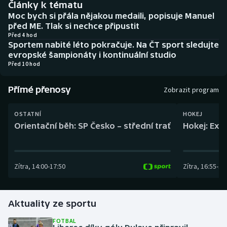
Články k tématu
Baseball a softbal
Soutěže
Moc bych si přála nějakou medaili, popisuje Manuel
před ME. Tlak si nechce připustit
Basketbal
Historické návraty
Před 4 hod
Sportem nabité léto pokračuje. Na ČT sport sledujte
evropské šampionáty i kontinuální studio
Biatlon
Aplikace ČT sport
Před 10 hod
Boby a skeleton
AZ kvíz
Přímé přenosy
Zobrazit program
Box
OSTATNÍ
HOKEJ
Orientační běh: SP Česko – střední trať
Hokej: Exh
Curling
Dostihy
Zítra
,
14:00
-
17:50
Zítra
,
16:55
-
19
Florbal
Futsal
Aktuality ze sportu
FOTBAL
Golf