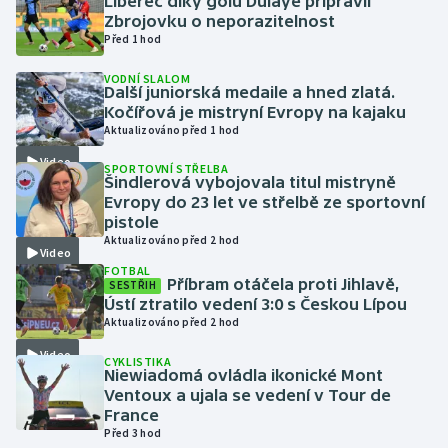
Liberec díky gólu Dulaye připravil
Zbrojovku o neporazitelnost
Před 1 hod
Gymnastika
VODNÍ SLALOM
Další juniorská medaile a hned zlatá.
Házená
Kočířová je mistryní Evropy na kajaku
Aktualizováno před 1 hod
Jezdectví
Video
SPORTOVNÍ STŘELBA
Šindlerová vybojovala titul mistryně
Judo
Evropy do 23 let ve střelbě ze sportovní
pistole
Krasobruslení
Aktualizováno před 2 hod
Video
FOTBAL
Příbram otáčela proti Jihlavě,
Lezení
SESTŘIH
Ústí ztratilo vedení 3:0 s Českou Lípou
Aktualizováno před 2 hod
Lyže a snowboard
Video
CYKLISTIKA
Niewiadomá ovládla ikonické Mont
Moderní pětiboj
Ventoux a ujala se vedení v Tour de
France
Motorsport
Před 3 hod