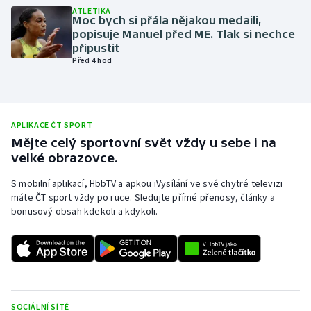
ATLETIKA
Olympijské hry
Moc bych si přála nějakou medaili,
popisuje Manuel před ME. Tlak si nechce
připustit
Parasport
Před 4 hod
Plavání
Plážový volejbal
APLIKACE ČT SPORT
Mějte celý sportovní svět vždy u sebe i na
Ragby
velké obrazovce.
S mobilní aplikací, HbbTV a apkou iVysílání ve své chytré televizi
Rychlobruslení
máte ČT sport vždy po ruce. Sledujte přímé přenosy, články a
bonusový obsah kdekoli a kdykoli.
Rychlostní kanoistika
Short track
Sportovní střelba
SOCIÁLNÍ SÍTĚ