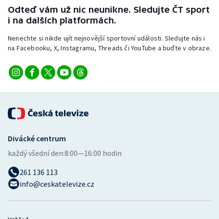
Stolní tenis
Odteď vám už nic neunikne. Sledujte ČT sport
i na dalších platformách.
Triatlon
Nenechte si nikde ujít nejnovější sportovní události. Sledujte nás i
na Facebooku, X, Instagramu, Threads či YouTube a buďte v obraze.
Veslování
Vodní slalom
Volejbal
Ostatní
Divácké centrum
každý všední den:
8:00—16:00 hodin
261 136 113
info@ceskatelevize.cz