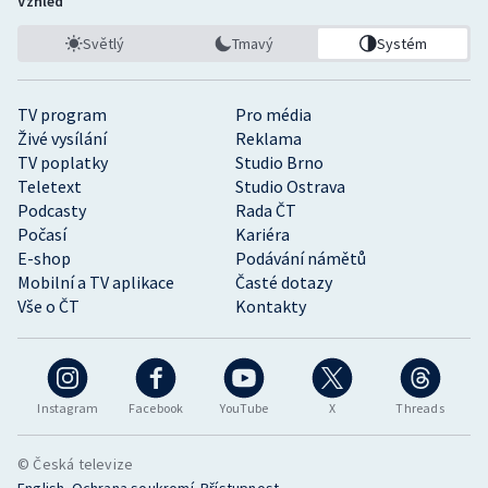
Vzhled
Světlý
Tmavý
Systém
TV program
Pro média
Živé vysílání
Reklama
TV poplatky
Studio Brno
Teletext
Studio Ostrava
Podcasty
Rada ČT
Počasí
Kariéra
E-shop
Podávání námětů
Mobilní a TV aplikace
Časté dotazy
Vše o ČT
Kontakty
Instagram
Facebook
YouTube
X
Threads
© Česká televize
•
•
English
Ochrana soukromí
Přístupnost