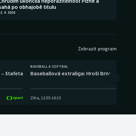
Chrudim ukončila neporazitelnost Plzně a
sahá po obhajobě titulu
2. 4. 2026
Zobrazit program
BASEBALL A SOFTBAL
 – štafeta
Baseballová extraliga: Hroši Brno – Eagles
Zítra
,
12:55
-
16:15