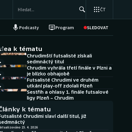
ČT
Podcasty
Program
SLEDOVAT
NEPŘEHLÉDNĚTE
Soutěže
idea k tématu
Chrudimští futsalisté získali
Historické návraty
sedmnáctý titul
Chrudim vyhrála třetí finále v Plzni a
Aplikace ČT sport
je blízko obhajobě
Futsalisté Chrudimi ve druhém
AZ kvíz
utkání play-off zdolali Plzeň
Sestřih a ohlasy 1. finále futsalové
ligy Plzeň – Chrudim
Články k tématu
Futsalisté Chrudimi slaví další titul, již
sedmnáctý
ktualizováno 25. 4. 2026