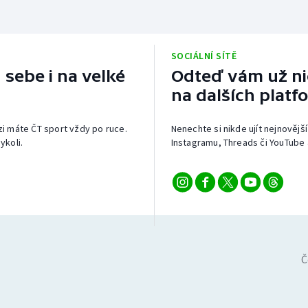
SOCIÁLNÍ SÍTĚ
 sebe i na velké
Odteď vám už nic
na dalších platf
izi máte ČT sport vždy po ruce.
Nenechte si nikde ujít nejnovější
ykoli.
Instagramu, Threads či YouTube 
Č