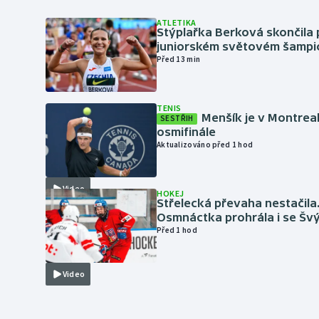
ATLETIKA
Stýplařka Berková skončila 
juniorském světovém šampi
Před 13 min
TENIS
Menšík je v Montrea
SESTŘIH
osmifinále
Aktualizováno před 1 hod
Video
HOKEJ
Střelecká převaha nestačila
Osmnáctka prohrála i se Šv
Před 1 hod
Video