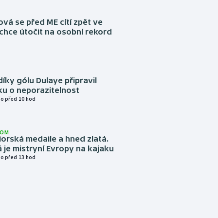
á se před ME cítí zpět ve
chce útočit na osobní rekord
díky gólu Dulaye připravil
ku o neporazitelnost
o před 10 hod
LOM
niorská medaile a hned zlatá.
 je mistryní Evropy na kajaku
o před 13 hod