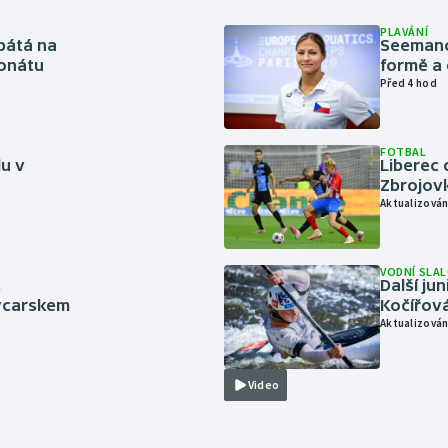
PLAVÁNÍ
pátá na
Seemanov
onátu
formě a 
Před 4 hod
FOTBAL
lu v
Liberec 
Zbrojov
Aktualizován
VODNÍ SLA
.
Další ju
ýcarskem
Kočířová
Aktualizován
Video