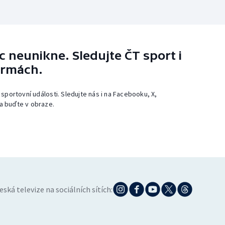
 neunikne. Sledujte ČT sport i
ormách.
 sportovní události. Sledujte nás i na Facebooku, X,
a buďte v obraze.
eská televize na sociálních sítích: