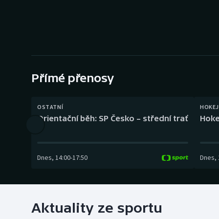
Curling
Dostihy
Florbal
Futsal
Přímé přenosy
Golf
OSTATNÍ
HOKEJ
Orientační běh: SP Česko – střední trať
Hoke
Gymnastika
Dnes
,
14:00
-
17:50
Dnes
,
Aktuality ze sportu