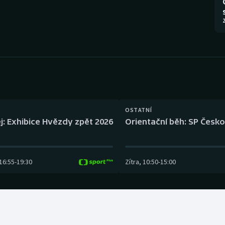
Moderní pětiboj
Triatlon
2
Motorsport
Veslování
Olympijské hry
Vodní slalom
Parasport
Volejbal
Plavání
Ostatní
OSTATNÍ
j: Exhibice Hvězdy zpět 2026
Orientační běh: SP Česko
Plážový volejbal
16:55
-
19:30
Zítra
,
10:50
-
15:00