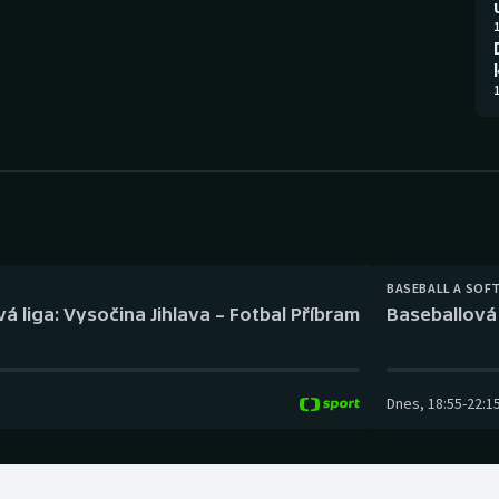
Moderní pětiboj
Triatlon
1
Motorsport
Veslování
1
Olympijské hry
Vodní slalom
Parasport
Volejbal
Plavání
Ostatní
Plážový volejbal
BASEBALL A SOF
á liga: Vysočina Jihlava – Fotbal Příbram
Baseballová 
Dnes
,
18:55
-
22:1