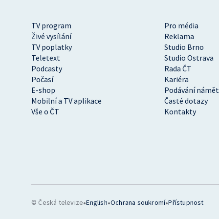
TV program
Pro média
Živé vysílání
Reklama
TV poplatky
Studio Brno
Teletext
Studio Ostrava
Podcasty
Rada ČT
Počasí
Kariéra
E-shop
Podávání námět
Mobilní a TV aplikace
Časté dotazy
Vše o ČT
Kontakty
•
•
•
© Česká televize
English
Ochrana soukromí
Přístupnost