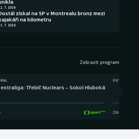
unikla
2. 7. 2026
Dostál získal na SP v Montrealu bronz mezi
kajakáři na kilometru
1. 7. 2026
Zobrazit program
TBAL
OSTATNÍ
extraliga: Třebíč Nuclears – Sokol Hluboká
Orientační
5
Zítra
,
14:00
-
17