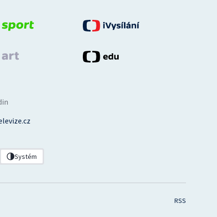
din
levize.cz
Systém
RSS