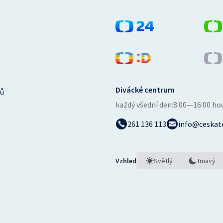
Divácké centrum
ů
každý všední den:
8:00—16:00 ho
261 136 113
info@ceskate
Vzhled
Světlý
Tmavý