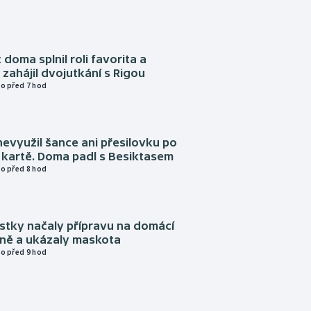
 doma splnil roli favorita a
zahájil dvojutkání s Rigou
o před 7 hod
evyužil šance ani přesilovku po
 kartě. Doma padl s Besiktasem
o před 8 hod
istky načaly přípravu na domácí
zně a ukázaly maskota
o před 9 hod