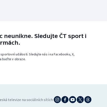
 neunikne. Sledujte ČT sport i
ormách.
 sportovní události. Sledujte nás i na Facebooku, X,
a buďte v obraze.
eská televize na sociálních sítích: