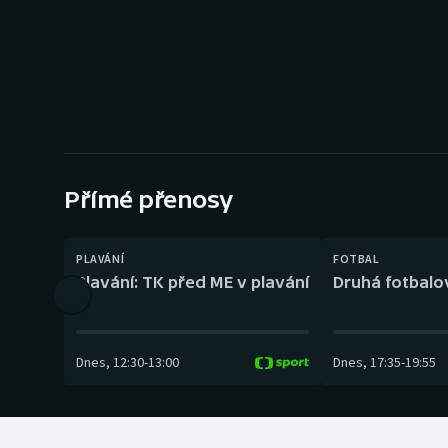
Curling
Dostihy
Florbal
Futsal
Přímé přenosy
Golf
Gymnastika
PLAVÁNÍ
FOTBAL
Plavání: TK před ME v plavání
Druhá fotbalov
Dnes
,
12:30
-
13:00
Dnes
,
17:35
-
19:55