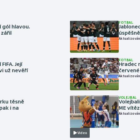
FOTBAL
 gól hlavou.
Jablonec
zářil
úspěšně 
Aktualizován
FOTBAL
FIFA. Její
Hradec n
vi už nevěří
červené
Aktualizován
VOLEJBAL
rku těsně
Volejbal
pak i na
ME vítě
Aktualizován
Video