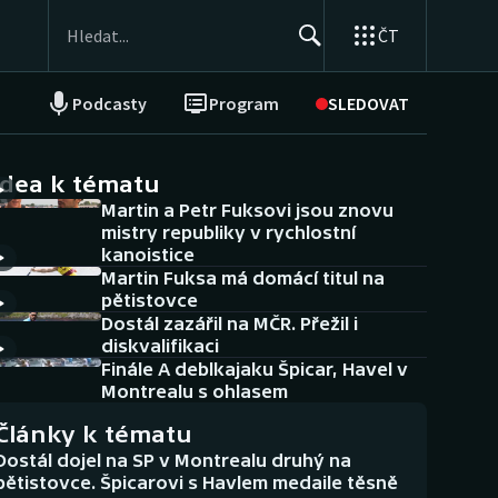
ČT
Podcasty
Program
SLEDOVAT
NEPŘEHLÉDNĚTE
Soutěže
idea k tématu
Martin a Petr Fuksovi jsou znovu
Historické návraty
mistry republiky v rychlostní
kanoistice
Aplikace ČT sport
Martin Fuksa má domácí titul na
pětistovce
AZ kvíz
Dostál zazářil na MČR. Přežil i
diskvalifikaci
Finále A deblkajaku Špicar, Havel v
Montrealu s ohlasem
Články k tématu
Dostál dojel na SP v Montrealu druhý na
pětistovce. Špicarovi s Havlem medaile těsně