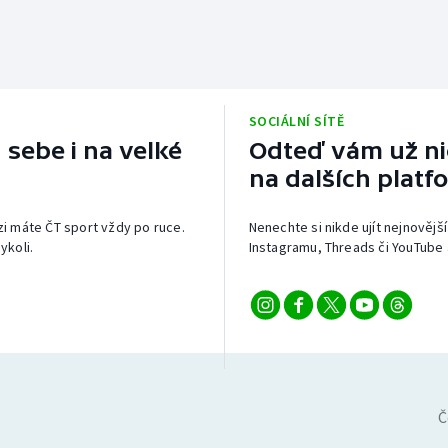
SOCIÁLNÍ SÍTĚ
 sebe i na velké
Odteď vám už nic
na dalších platf
izi máte ČT sport vždy po ruce.
Nenechte si nikde ujít nejnovější
ykoli.
Instagramu, Threads či YouTube 
Č