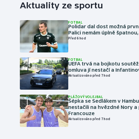
Aktuality ze sportu
FOTBAL
Polidar dal dost možná první
Palici nemám úplně špatnou, 
Před 6 hod
FOTBAL
UEFA trvá na bojkotu soutěží 
omluva jí nestačí a Infantino
Aktualizováno před 7 hod
PLÁŽOVÝ VOLEJBAL
Šépka se Sedlákem v Hambu
nestačili na hvězdné Nory a 
Francouze
Aktualizováno před 7 hod