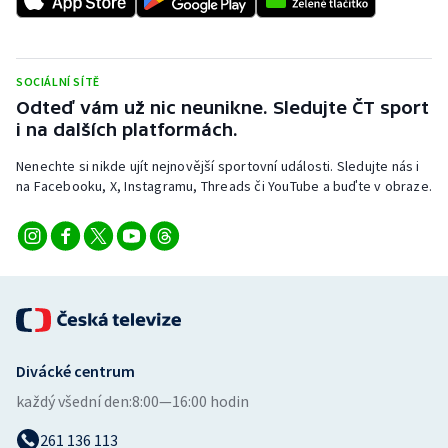
Stolní tenis
Triatlon
SOCIÁLNÍ SÍTĚ
Odteď vám už nic neunikne. Sledujte ČT sport
Veslování
i na dalších platformách.
Vodní slalom
Nenechte si nikde ujít nejnovější sportovní události. Sledujte nás i
na Facebooku, X, Instagramu, Threads či YouTube a buďte v obraze.
Volejbal
Ostatní
Divácké centrum
každý všední den:
8:00—16:00 hodin
261 136 113