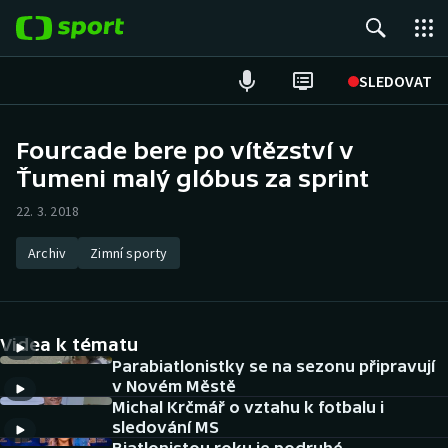
POPULÁRNÍ
SLEDOVAT
Fotbal
Fourcade bere po vítězství v
Ťumeni malý glóbus za sprint
Hokej
22. 3. 2018
Tenis
Archiv
Zimní sporty
Atletika
Cyklistika
Videa k tématu
DALŠÍ SPORTY
Parabiatlonistky se na sezonu připravují
v Novém Městě
Michal Krčmář o vztahu k fotbalu i
Americký fotbal
NEPŘEHLÉDNĚTE
sledování MS