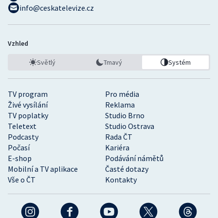
info@ceskatelevize.cz
Vzhled
Světlý
Tmavý
Systém
TV program
Pro média
Živé vysílání
Reklama
TV poplatky
Studio Brno
Teletext
Studio Ostrava
Podcasty
Rada ČT
Počasí
Kariéra
E-shop
Podávání námětů
Mobilní a TV aplikace
Časté dotazy
Vše o ČT
Kontakty