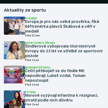
Aktuality ze sportu
Gymnastika
PLAVÁNÍ
Evropa je pro nás velká prověrka, říká
Házená
šéftrenérka plavců Škábová a věří v
medaili
Jezdectví
Před 32 min
SPORTOVNÍ STŘELBA
Judo
Šindlerová vybojovala titul mistryně
Evropy do 23 let ve střelbě ze sportovní
pistole
Krasobruslení
Před 1 hod
MODERNÍ PĚTIBOJ
Lezení
Čeští pětibojaři se do finále ME
nepodívají. Lukeš vzdal, Toman
Lyže a snowboard
nepostoupil
Před 1 hod
Moderní pětiboj
FOTBAL
Norové vyzývají Infantina k rezignaci,
ztratil podle nich důvěru
Motorsport
Před 2 hod