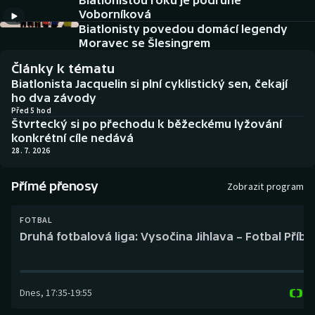
Biatlonistou roku je podruhé
Baseball a softbal
Soutěže
Voborníková
Biatlonisty povedou domácí legendy
Basketbal
Historické návraty
Moravec se Šlesingrem
Články k tématu
Biatlon
Aplikace ČT sport
Biatlonista Jacquelin si plní cyklistický sen, čekají
ho dva závody
Boby a skeleton
AZ kvíz
Před 5 hod
Štvrtecký si po přechodu k běžeckému lyžování
konkrétní cíle nedává
Box
28. 7. 2026
Curling
Přímé přenosy
Zobrazit program
Dostihy
FOTBAL
Druhá fotbalová liga: Vysočina Jihlava – Fotbal Příb
Florbal
Futsal
Dnes
,
17:35
-
19:55
Golf