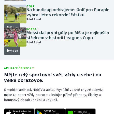
GOLF
Olympijské hry
Na handicap nehrajeme: Golf pro Paraple
vybral letos rekordní částku
Parasport
Před 3 hod
Video
FOTBAL
Plavání
Messi dal první góly po MS a je nejlepším
střelcem v historii Leagues Cupu
Před 4 hod
Plážový volejbal
Video
Ragby
Rychlobruslení
APLIKACE ČT SPORT
Mějte celý sportovní svět vždy u sebe i na
velké obrazovce.
Rychlostní kanoistika
S mobilní aplikací, HbbTV a apkou iVysílání ve své chytré televizi
Short track
máte ČT sport vždy po ruce. Sledujte přímé přenosy, články a
bonusový obsah kdekoli a kdykoli.
Sportovní střelba