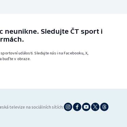
 neunikne. Sledujte ČT sport i
ormách.
 sportovní události. Sledujte nás i na Facebooku, X,
a buďte v obraze.
eská televize na sociálních sítích: