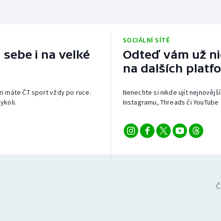
SOCIÁLNÍ SÍTĚ
 sebe i na velké
Odteď vám už nic
na dalších platf
izi máte ČT sport vždy po ruce.
Nenechte si nikde ujít nejnovější
ykoli.
Instagramu, Threads či YouTube 
Č