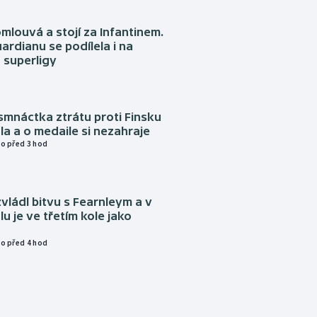
omlouvá a stojí za Infantinem.
ardianu se podílela i na
 superligy
mnáctka ztrátu proti Finsku
a a o medaile si nezahraje
o před 3 hod
vládl bitvu s Fearnleym a v
u je ve třetím kole jako
o před 4 hod