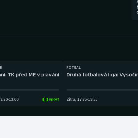
Moderní pětiboj
Triatlon
9
Motorsport
Veslování
Olympijské hry
Vodní slalom
Parasport
Volejbal
Plavání
Ostatní
NÍ
FOTBAL
ní: TK před ME v plavání
Druhá fotbalová liga: Vysočin
Plážový volejbal
12:30
-
13:00
Zítra
,
17:35
-
19:55