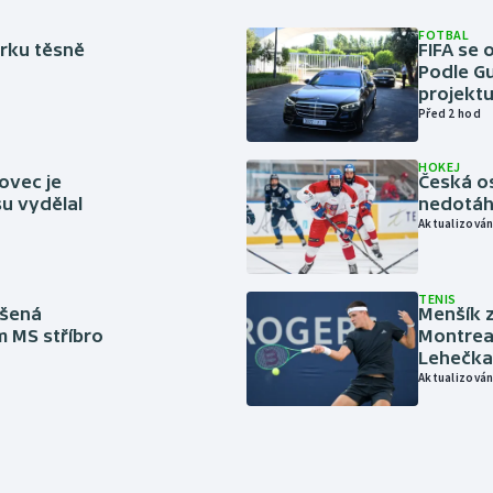
FOTBAL
rku těsně
FIFA se 
Podle Gu
projektu
Před 2 hod
HOKEJ
ovec je
Česká os
u vydělal
nedotáhl
Aktualizován
TENIS
íšená
Menšík z
m MS stříbro
Montreal
Lehečka
Aktualizován