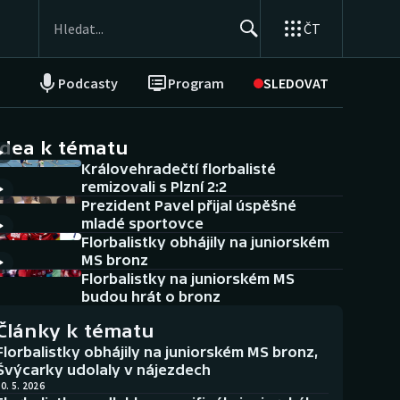
ČT
Podcasty
Program
SLEDOVAT
NEPŘEHLÉDNĚTE
Soutěže
idea k tématu
Královehradečtí florbalisté
Historické návraty
remizovali s Plzní 2:2
Prezident Pavel přijal úspěšné
Aplikace ČT sport
mladé sportovce
Florbalistky obhájily na juniorském
AZ kvíz
MS bronz
Florbalistky na juniorském MS
budou hrát o bronz
Články k tématu
Florbalistky obhájily na juniorském MS bronz,
Švýcarky udolaly v nájezdech
0. 5. 2026