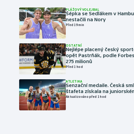
PLÁŽOVÝ VOLEJBAL
Šépka se Sedlákem v Hambu
nestačili na Nory
Před 19 min
OSTATNÍ
Nejlépe placený český sport
opět Pastrňák, podle Forbes
275 milionů
Před 1 hod
ATLETIKA
Senzační medaile. Česká sm
štafeta získala na juniorské
Aktualizováno před 1 hod