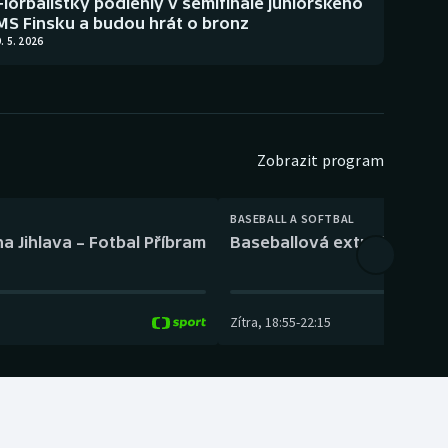
Florbalistky podlehly v semifinále juniorského
MS Finsku a budou hrát o bronz
. 5. 2026
Zobrazit program
BASEBALL A SOFTBAL
a Jihlava – Fotbal Příbram
Baseballová extraliga: Tře
Zítra
,
18:55
-
22:15