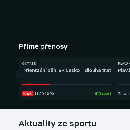
Curling
Dostihy
Florbal
Futsal
Přímé přenosy
Golf
OSTATNÍ
PLAVÁ
Orientační běh: SP Česko – dlouhá trať
Plavá
Gymnastika
11:50
-
16:00
Zítra
,
ŽIVĚ
Aktuality ze sportu