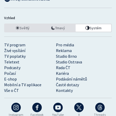
Vzhled
Světlý
Tmavý
Systém
TV program
Pro média
Živé vysílání
Reklama
TV poplatky
Studio Brno
Teletext
Studio Ostrava
Podcasty
Rada ČT
Počasí
Kariéra
E-shop
Podávání námětů
Mobilní a TV aplikace
Časté dotazy
Vše o ČT
Kontakty
Instagram
Facebook
YouTube
X
Threads