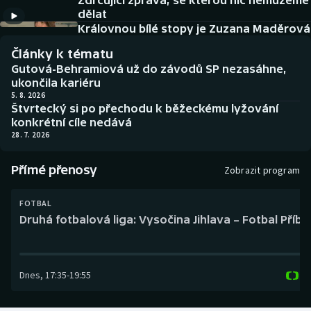
Zdrcující zpráva, se kterou nic nemůžeme
Baseball a softbal
Soutěže
dělat
Královnou bílé stopy je Zuzana Maděrová
Basketbal
Historické návraty
Články k tématu
Gutová-Behramiová už do závodů SP nezasáhne,
Biatlon
Aplikace ČT sport
ukončila kariéru
5. 8. 2026
Štvrtecký si po přechodu k běžeckému lyžování
Boby a skeleton
AZ kvíz
konkrétní cíle nedává
28. 7. 2026
Box
Přímé přenosy
Zobrazit program
Curling
FOTBAL
Dostihy
Druhá fotbalová liga: Vysočina Jihlava – Fotbal Příb
Florbal
Dnes
,
17:35
-
19:55
Futsal
Golf