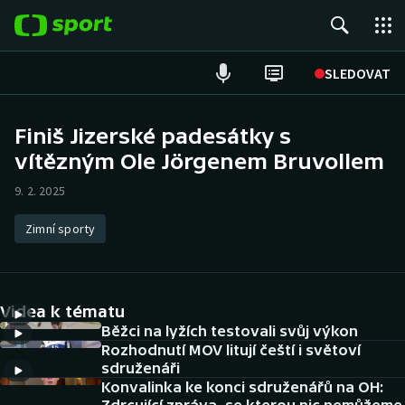
POPULÁRNÍ
SLEDOVAT
Fotbal
Finiš Jizerské padesátky s
vítězným Ole Jörgenem Bruvollem
Hokej
9. 2. 2025
Tenis
Zimní sporty
Atletika
Cyklistika
Videa k tématu
DALŠÍ SPORTY
Běžci na lyžích testovali svůj výkon
Rozhodnutí MOV litují čeští i světoví
sdruženáři
Americký fotbal
NEPŘEHLÉDNĚTE
Konvalinka ke konci sdruženářů na OH: