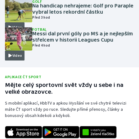
GOLF
Na handicap nehrajeme: Golf pro Paraple
Olympijské hry
vybral letos rekordní částku
Před 3 hod
Parasport
Video
FOTBAL
Messi dal první góly po MS a je nejlepším
Plavání
střelcem v historii Leagues Cupu
Před 4 hod
Plážový volejbal
Video
Ragby
APLIKACE ČT SPORT
Rychlobruslení
Mějte celý sportovní svět vždy u sebe i na
velké obrazovce.
Rychlostní kanoistika
S mobilní aplikací, HbbTV a apkou iVysílání ve své chytré televizi
máte ČT sport vždy po ruce. Sledujte přímé přenosy, články a
Short track
bonusový obsah kdekoli a kdykoli.
Sportovní střelba