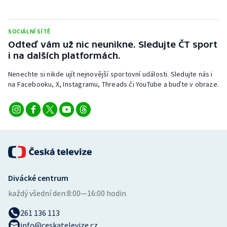
Stolní tenis
Triatlon
SOCIÁLNÍ SÍTĚ
Odteď vám už nic neunikne. Sledujte ČT sport
i na dalších platformách.
Veslování
Nenechte si nikde ujít nejnovější sportovní události. Sledujte nás i
Vodní slalom
na Facebooku, X, Instagramu, Threads či YouTube a buďte v obraze.
Volejbal
Ostatní
Divácké centrum
každý všední den:
8:00—16:00 hodin
261 136 113
info@ceskatelevize.cz