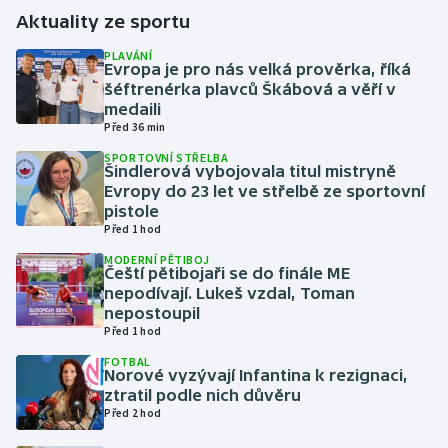
Aktuality ze sportu
Gymnastika
PLAVÁNÍ
Evropa je pro nás velká prověrka, říká
šéftrenérka plavců Škábová a věří v
Házená
medaili
Před 36 min
Jezdectví
SPORTOVNÍ STŘELBA
Šindlerová vybojovala titul mistryně
Judo
Evropy do 23 let ve střelbě ze sportovní
pistole
Před 1 hod
Krasobruslení
MODERNÍ PĚTIBOJ
Čeští pětibojaři se do finále ME
Lezení
nepodívají. Lukeš vzdal, Toman
nepostoupil
Lyže a snowboard
Před 1 hod
FOTBAL
Norové vyzývají Infantina k rezignaci,
Moderní pětiboj
ztratil podle nich důvěru
Před 2 hod
Motorsport