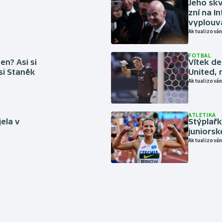
Jeho skv
zní na I
vyplouvá
Aktualizován
FOTBAL
en? Asi si
Vítek de
 si Staněk
United, 
Aktualizován
ATLETIKA
jela v
Stýplařk
juniors
Aktualizován