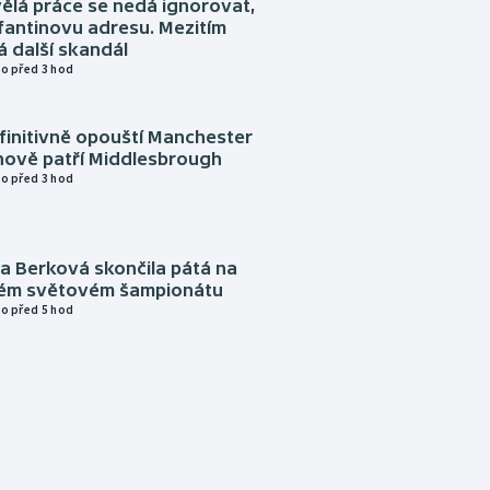
ělá práce se nedá ignorovat,
nfantinovu adresu. Mezitím
 další skandál
o před 3 hod
finitivně opouští Manchester
nově patří Middlesbrough
o před 3 hod
a Berková skončila pátá na
kém světovém šampionátu
o před 5 hod