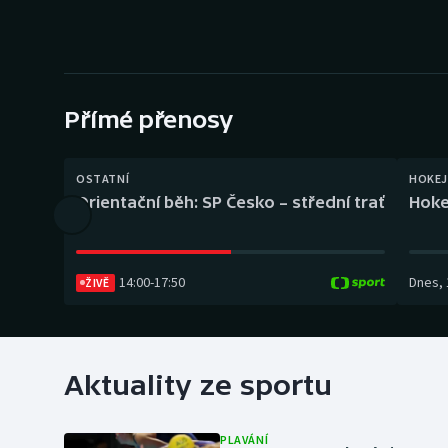
Curling
Dostihy
Florbal
Přímé přenosy
Futsal
OSTATNÍ
HOKEJ
Golf
Orientační běh: SP Česko – střední trať
Hoke
Gymnastika
14:00
-
17:50
Dnes
,
ŽIVĚ
Aktuality ze sportu
PLAVÁNÍ