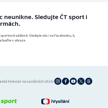
 neunikne. Sledujte ČT sport i
ormách.
 sportovní události. Sledujte nás i na Facebooku, X,
a buďte v obraze.
eská televize na sociálních sítích: