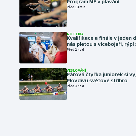
Program ME v plavání
Před 13 min
ATLETIKA
Kvalifikace a finále v jeden d
nás pletou s vícebojaři, rýpl
Před 2 hod
VESLOVÁNÍ
Párová čtyřka juniorek si vy
Plovdivu světové stříbro
Před 3 hod