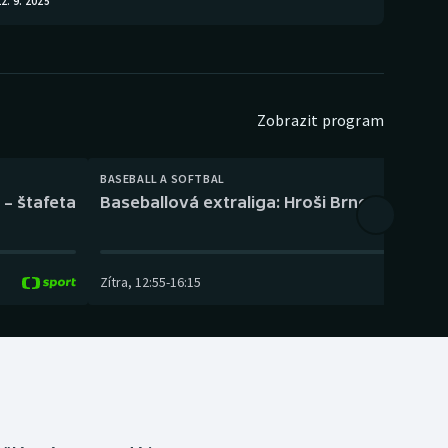
2. 9. 2025
Zobrazit program
BASEBALL A SOFTBAL
 – štafeta
Baseballová extraliga: Hroši Brno – Eagles
Zítra
,
12:55
-
16:15