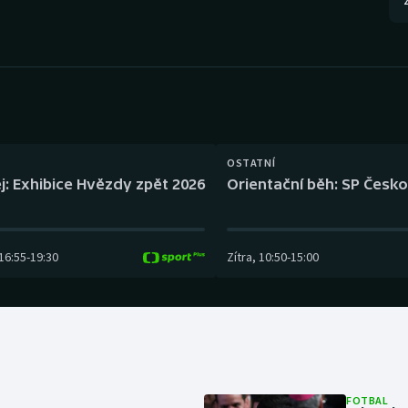
2
Moderní pětiboj
Triatlon
Motorsport
Veslování
Olympijské hry
Vodní slalom
Parasport
Volejbal
OSTATNÍ
Plavání
Ostatní
j: Exhibice Hvězdy zpět 2026
Orientační běh: SP Česko
Plážový volejbal
16:55
-
19:30
Zítra
,
10:50
-
15:00
FOTBAL