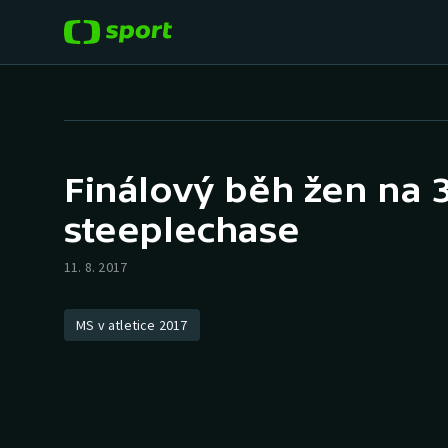
POPULÁRNÍ
DALŠÍ SPORTY
Fotbal
Americký fotbal
Finálový běh žen na 
Hokej
Baseball a softbal
steeplechase
Tenis
Basketbal
11. 8. 2017
Atletika
Biatlon
MS v atletice 2017
Cyklistika
Boby a skeleton
Box