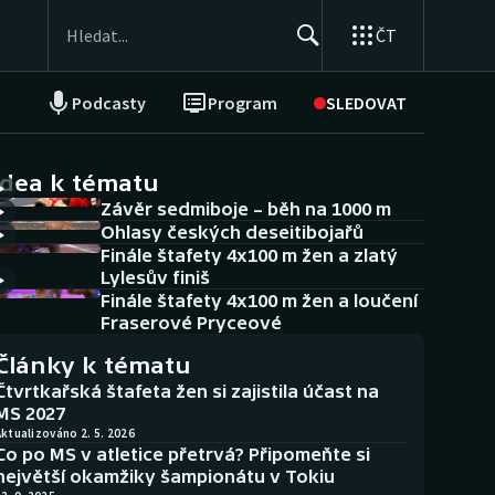
ČT
Podcasty
Program
SLEDOVAT
NEPŘEHLÉDNĚTE
Soutěže
idea k tématu
Závěr sedmiboje – běh na 1000 m
Historické návraty
Ohlasy českých deseitibojařů
Finále štafety 4x100 m žen a zlatý
Aplikace ČT sport
Lylesův finiš
Finále štafety 4x100 m žen a loučení
AZ kvíz
Fraserové Pryceové
Články k tématu
Čtvrtkařská štafeta žen si zajistila účast na
MS 2027
ktualizováno 2. 5. 2026
Co po MS v atletice přetrvá? Připomeňte si
největší okamžiky šampionátu v Tokiu