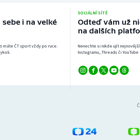
SOCIÁLNÍ SÍTĚ
 sebe i na velké
Odteď vám už nic
na dalších platf
izi máte ČT sport vždy po ruce.
Nenechte si nikde ujít nejnovější
ykoli.
Instagramu, Threads či YouTube 
Č