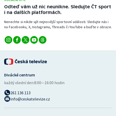
Stolní tenis
Odteď vám už nic neunikne. Sledujte ČT sport
i na dalších platformách.
Triatlon
Nenechte si nikde ujít nejnovější sportovní události. Sledujte nás i
na Facebooku, X, Instagramu, Threads či YouTube a buďte v obraze.
Veslování
Vodní slalom
Volejbal
Ostatní
Divácké centrum
každý všední den:
8:00—16:00 hodin
261 136 113
info@ceskatelevize.cz