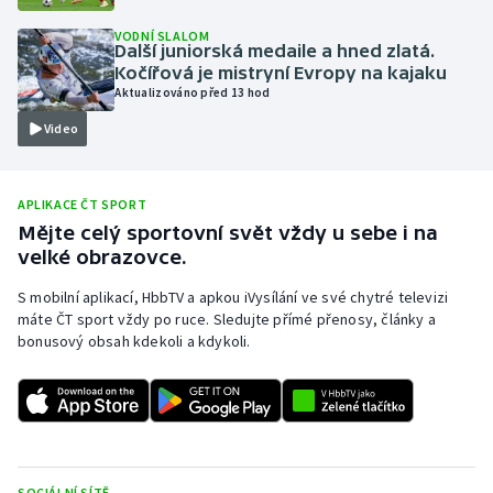
Olympijské hry
VODNÍ SLALOM
Další juniorská medaile a hned zlatá.
Kočířová je mistryní Evropy na kajaku
Parasport
Aktualizováno před 13 hod
Video
Plavání
Plážový volejbal
APLIKACE ČT SPORT
Mějte celý sportovní svět vždy u sebe i na
Ragby
velké obrazovce.
Rychlobruslení
S mobilní aplikací, HbbTV a apkou iVysílání ve své chytré televizi
máte ČT sport vždy po ruce. Sledujte přímé přenosy, články a
bonusový obsah kdekoli a kdykoli.
Rychlostní kanoistika
Short track
Sportovní střelba
SOCIÁLNÍ SÍTĚ