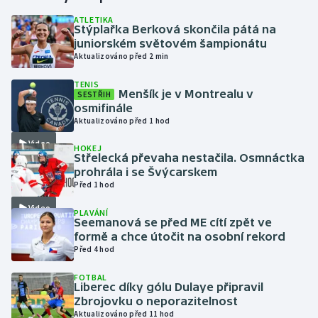
ATLETIKA
Stýplařka Berková skončila pátá na
Gymnastika
juniorském světovém šampionátu
Aktualizováno před 2 min
Házená
TENIS
Menšík je v Montrealu v
SESTŘIH
Jezdectví
osmifinále
Aktualizováno před 1 hod
Judo
Video
HOKEJ
Střelecká převaha nestačila. Osmnáctka
Krasobruslení
prohrála i se Švýcarskem
Před 1 hod
Lezení
Video
PLAVÁNÍ
Seemanová se před ME cítí zpět ve
Lyže a snowboard
formě a chce útočit na osobní rekord
Před 4 hod
Moderní pětiboj
FOTBAL
Liberec díky gólu Dulaye připravil
Zbrojovku o neporazitelnost
Motorsport
Aktualizováno před 11 hod