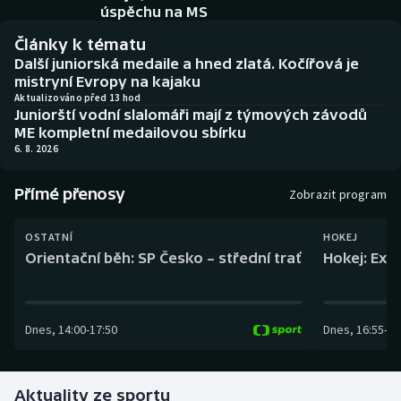
Baseball a softbal
Soutěže
úspěchu na MS
Články k tématu
Basketbal
Historické návraty
Další juniorská medaile a hned zlatá. Kočířová je
mistryní Evropy na kajaku
Biatlon
Aplikace ČT sport
Aktualizováno před 13 hod
Juniorští vodní slalomáři mají z týmových závodů
ME kompletní medailovou sbírku
Boby a skeleton
AZ kvíz
6. 8. 2026
Box
Přímé přenosy
Zobrazit program
Curling
OSTATNÍ
HOKEJ
Orientační běh: SP Česko – střední trať
Hokej: Exh
Dostihy
Florbal
Dnes
,
14:00
-
17:50
Dnes
,
16:55
-
19
Futsal
Aktuality ze sportu
Golf