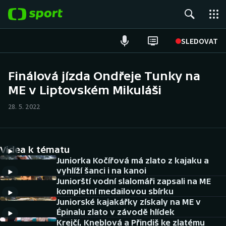
POPULÁRNÍ
SLEDOVAT
Fotbal
Finálová jízda Ondřeje Tunky na
ME v Liptovském Mikuláši
Hokej
28. 5. 2022
Tenis
Atletika
Videa k tématu
Cyklistika
Juniorka Kočířová má zlato z kajaku a
vyhlíží šanci i na kanoi
Juniorští vodní slalomáři zapsali na ME
DALŠÍ SPORTY
kompletní medailovou sbírku
Juniorské kajakářky získaly na ME v
Americký fotbal
NEPŘEHLÉDNĚTE
Épinalu zlato v závodě hlídek
Krejčí, Kneblová a Přindiš ke zlatému