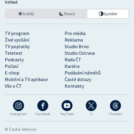
Vzhled
Světlý
Tmavý
Systém
TV program
Pro média
Živé vysílání
Reklama
TV poplatky
Studio Brno
Teletext
Studio Ostrava
Podcasty
Rada ČT
Počasí
Kariéra
E-shop
Podávání námětů
Mobilní a TV aplikace
Časté dotazy
Vše o ČT
Kontakty
Instagram
Facebook
YouTube
X
Threads
© Česká televize