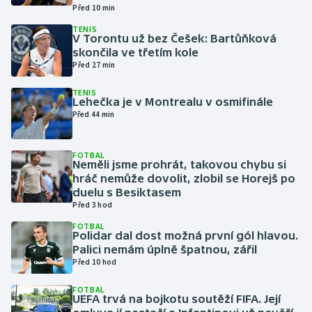
Před 10 min
TENIS
Gymnastika
V Torontu už bez Češek: Bartůňková
skončila ve třetím kole
Házená
Před 27 min
TENIS
Jezdectví
Lehečka je v Montrealu v osmifinále
Před 44 min
Judo
FOTBAL
Neměli jsme prohrát, takovou chybu si
Krasobruslení
hráč nemůže dovolit, zlobil se Horejš po
duelu s Besiktasem
Lezení
Před 3 hod
FOTBAL
Lyže a snowboard
Polidar dal dost možná první gól hlavou.
Palici nemám úplně špatnou, zářil
Před 10 hod
Moderní pětiboj
FOTBAL
Motorsport
UEFA trvá na bojkotu soutěží FIFA. Její