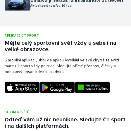
omluva jí nestačí a Infantinovi už nevěří
Aktualizováno před 10 hod
Olympijské hry
Parasport
APLIKACE ČT SPORT
Plavání
Mějte celý sportovní svět vždy u sebe i na
velké obrazovce.
Plážový volejbal
S mobilní aplikací, HbbTV a apkou iVysílání ve své chytré televizi
Ragby
máte ČT sport vždy po ruce. Sledujte přímé přenosy, články a
bonusový obsah kdekoli a kdykoli.
Rychlobruslení
Rychlostní kanoistika
Short track
SOCIÁLNÍ SÍTĚ
Odteď vám už nic neunikne. Sledujte ČT sport
Sportovní střelba
i na dalších platformách.