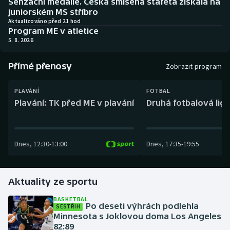
Senzační medaile. Česká smíšená štafeta získala na
Baseball a softbal
Soutěže
juniorském MS stříbro
Aktualizováno před 21 hod
Program ME v atletice
Basketbal
Historické návraty
5. 8. 2026
Biatlon
Aplikace ČT sport
Přímé přenosy
Zobrazit program
Boby a skeleton
AZ kvíz
PLAVÁNÍ
FOTBAL
Plavání: TK před ME v plavání
Druhá fotbalová liga
Box
Curling
Dnes
,
12:30
-
13:00
Dnes
,
17:35
-
19:55
Dostihy
Florbal
Aktuality ze sportu
BASKETBAL
Futsal
Po deseti výhrách podlehla
SESTŘIH
Minnesota s Joklovou doma Los Angeles
82:89
Golf