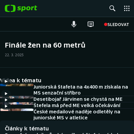
POPULÁRNÍ
SLEDOVAT
Fotbal
Finále žen na 60 metrů
Hokej
22. 3. 2025
Tenis
Videa k tématu
Atletika
Juniorská štafeta na 4x400 m získala na
MS senzační stříbro
Cyklistika
Desetibojař Järvinen se chystá na ME
Štefela má před ME velká očekávání
DALŠÍ SPORTY
České medailové naděje odletěly na
juniorské MS v atletice
Americký fotbal
NEPŘEHLÉDNĚTE
Články k tématu