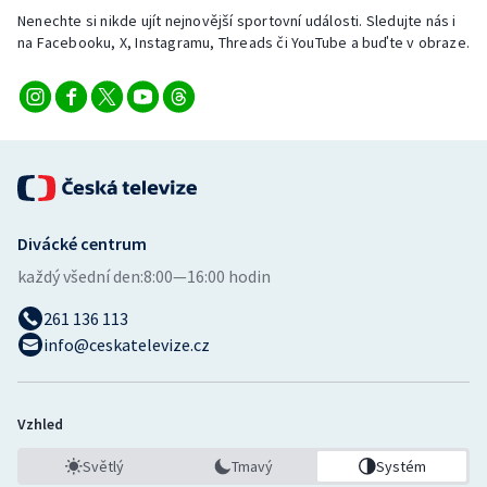
Stolní tenis
Nenechte si nikde ujít nejnovější sportovní události. Sledujte nás i
na Facebooku, X, Instagramu, Threads či YouTube a buďte v obraze.
Triatlon
Veslování
Vodní slalom
Volejbal
Divácké centrum
každý všední den:
8:00—16:00 hodin
Ostatní
261 136 113
info@ceskatelevize.cz
Vzhled
Světlý
Tmavý
Systém