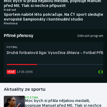
Moc bych si přála nějakou medaili, popisuje Manuel
Baseball a softbal
Soutěže
před ME. Tlak si nechce připustit
Právě teď
Sportem nabité léto pokračuje. Na ČT sport sledujte
Basketbal
Historické návraty
evropské šampionáty i kontinuální studio
Před 6 hod
Biatlon
Aplikace ČT sport
Přímé přenosy
Zobrazit program
Boby a skeleton
AZ kvíz
FOTBAL
Box
Druhá fotbalová liga: Vysočina Jihlava – Fotbal Příb
Curling
17:35
-
19:55
Dostihy
ŽIVĚ
Florbal
Aktuality ze sportu
Futsal
ATLETIKA
Moc bych si přála nějakou medaili,
popisuje Manuel před ME. Tlak si nechce
Golf