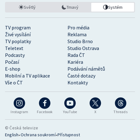
Světlý
Tmavý
Systém
TV program
Pro média
Živé vysílání
Reklama
TV poplatky
Studio Brno
Teletext
Studio Ostrava
Podcasty
Rada ČT
Počasí
Kariéra
E-shop
Podávání námětů
Mobilní a TV aplikace
Časté dotazy
Vše o ČT
Kontakty
Instagram
Facebook
YouTube
X
Threads
© Česká televize
•
•
English
Ochrana soukromí
Přístupnost