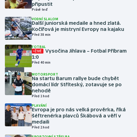
připustit
Právě teď
Gymnastika
VODNÍ SLALOM
Další juniorská medaile a hned zlatá.
Házená
Kočířová je mistryní Evropy na kajaku
Před 38 min
Jezdectví
FOTBAL
Vysočina Jihlava – Fotbal Příbram
ŽIVĚ
1:0
Judo
Před 40 min
Krasobruslení
Video
MOTORSPORT
Na startu Barum rallye bude chybět
domácí lídr Stříteský, zotavuje se po
Lezení
nehodě
Před 1 hod
Lyže a snowboard
PLAVÁNÍ
Evropa je pro nás velká prověrka, říká
šéftrenérka plavců Škábová a věří v
Moderní pětiboj
medaili
Před 2 hod
Motorsport
SPORTOVNÍ STŘELBA