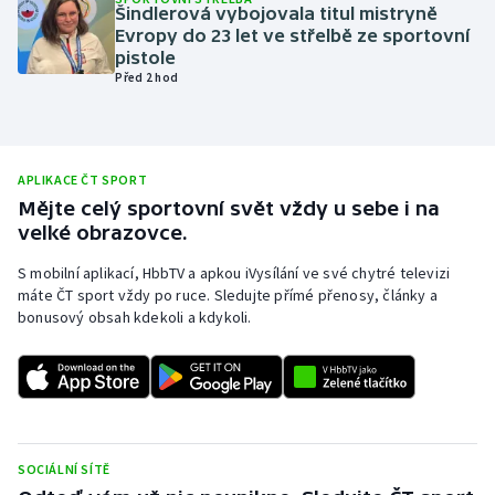
Šindlerová vybojovala titul mistryně
Olympijské hry
Evropy do 23 let ve střelbě ze sportovní
pistole
Před 2 hod
Parasport
Plavání
APLIKACE ČT SPORT
Plážový volejbal
Mějte celý sportovní svět vždy u sebe i na
velké obrazovce.
Ragby
S mobilní aplikací, HbbTV a apkou iVysílání ve své chytré televizi
máte ČT sport vždy po ruce. Sledujte přímé přenosy, články a
Rychlobruslení
bonusový obsah kdekoli a kdykoli.
Rychlostní kanoistika
Short track
Sportovní střelba
SOCIÁLNÍ SÍTĚ