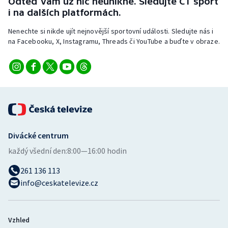
Odteď vám už nic neunikne. Sledujte ČT sport
Stolní tenis
i na dalších platformách.
Triatlon
Nenechte si nikde ujít nejnovější sportovní události. Sledujte nás i
na Facebooku, X, Instagramu, Threads či YouTube a buďte v obraze.
Veslování
Vodní slalom
Volejbal
Ostatní
Divácké centrum
každý všední den:
8:00—16:00 hodin
261 136 113
info@ceskatelevize.cz
Vzhled