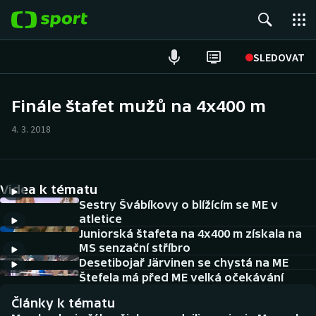
POPULÁRNÍ
SLEDOVAT
Fotbal
Finále štafet mužů na 4x400 m
Hokej
4. 3. 2018
Tenis
Videa k tématu
Atletika
Sestry Švábíkovy o blížícím se ME v
atletice
Cyklistika
Juniorská štafeta na 4x400 m získala na
MS senzační stříbro
DALŠÍ SPORTY
Desetibojař Järvinen se chystá na ME
Štefela má před ME velká očekávání
Americký fotbal
NEPŘEHLÉDNĚTE
Články k tématu