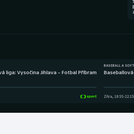
Moderní pětiboj
Triatlon
2
Motorsport
Veslování
Olympijské hry
Vodní slalom
Parasport
Volejbal
Plavání
Ostatní
BASEBALL A SOF
á liga: Vysočina Jihlava – Fotbal Příbram
Baseballová 
Plážový volejbal
Zítra
,
18:55
-
22:15