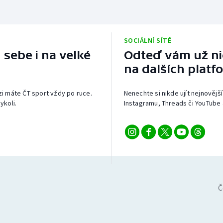
SOCIÁLNÍ SÍTĚ
 sebe i na velké
Odteď vám už nic
na dalších platf
izi máte ČT sport vždy po ruce.
Nenechte si nikde ujít nejnovější
ykoli.
Instagramu, Threads či YouTube 
Č