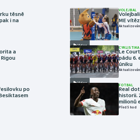
VOLEJBAL
rku těsně
Volejbal
pak i na
ME vítě
Aktualizován
Video
CYKLISTIKA
orita a
Le Cour
s Rigou
pádu 6. 
úniku
Aktualizován
Video
FOTBAL
řesilovku po
Real dot
 Besiktasem
historii
milionů 
Před 5 hod