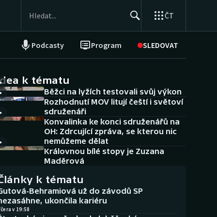
ČT
Podcasty
Program
SLEDOVAT
NEPŘEHLÉDNĚTE
Soutěže
idea k tématu
Běžci na lyžích testovali svůj výkon
Historické návraty
Rozhodnutí MOV litují čeští i světoví
sdruženáři
Aplikace ČT sport
Konvalinka ke konci sdruženářů na
OH: Zdrcující zpráva, se kterou nic
AZ kvíz
nemůžeme dělat
Královnou bílé stopy je Zuzana
Maděrová
Články k tématu
Gutová-Behramiová už do závodů SP
nezasáhne, ukončila kariéru
čera v 19:58