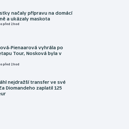
istky načaly přípravu na domácí
zně a ukázaly maskota
o před 2 hod
tová-Pienaarová vyhrála po
etapu Tour, Nosková byla v
o před 2 hod
áhl nejdražší transfer ve své
. Za Diomandeho zaplatil 125
eur