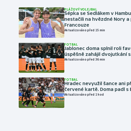
PLÁŽOVÝ VOLEJBAL
Šépka se Sedlákem v Hambu
nestačili na hvězdné Nory a 
Francouze
Aktualizováno před 15 min
FOTBAL
Jablonec doma splnil roli fav
úspěšně zahájil dvojutkání 
Aktualizováno před 36 min
FOTBAL
Hradec nevyužil šance ani p
červené kartě. Doma padl s
Aktualizováno před 1 hod