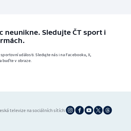
 neunikne. Sledujte ČT sport i
ormách.
 sportovní události. Sledujte nás i na Facebooku, X,
a buďte v obraze.
eská televize na sociálních sítích: