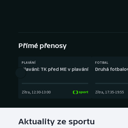
Curling
Dostihy
Florbal
Futsal
Přímé přenosy
Golf
PLAVÁNÍ
FOTBAL
Plavání: TK před ME v plavání
Druhá fotbalov
Gymnastika
Zítra
,
12:30
-
13:00
Zítra
,
17:35
-
19:55
Aktuality ze sportu