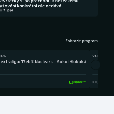
Štvrtecký si po přechodu k běžeckému
lyžování konkrétní cíle nedává
8. 7. 2026
Zobrazit program
TBAL
OSTATNÍ
extraliga: Třebíč Nuclears – Sokol Hluboká
Orientační
8.8.
,
14:00
-
17: