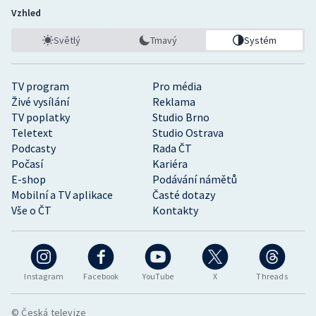
Vzhled
Světlý
Tmavý
Systém
TV program
Pro média
Živé vysílání
Reklama
TV poplatky
Studio Brno
Teletext
Studio Ostrava
Podcasty
Rada ČT
Počasí
Kariéra
E-shop
Podávání námětů
Mobilní a TV aplikace
Časté dotazy
Vše o ČT
Kontakty
Instagram
Facebook
YouTube
X
Threads
© Česká televize