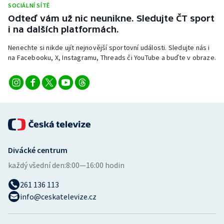
SOCIÁLNÍ SÍTĚ
Stolní tenis
Odteď vám už nic neunikne. Sledujte ČT sport
i na dalších platformách.
Triatlon
Nenechte si nikde ujít nejnovější sportovní události. Sledujte nás i
Veslování
na Facebooku, X, Instagramu, Threads či YouTube a buďte v obraze.
Vodní slalom
Volejbal
Ostatní
Divácké centrum
každý všední den:
8:00—16:00 hodin
261 136 113
info@ceskatelevize.cz