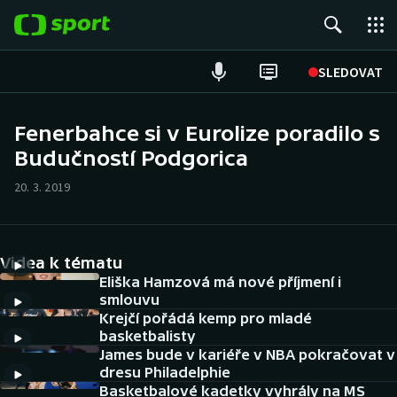
POPULÁRNÍ
SLEDOVAT
Fotbal
Fenerbahce si v Eurolize poradilo s
Budučností Podgorica
Hokej
20. 3. 2019
Tenis
Atletika
Videa k tématu
Cyklistika
Eliška Hamzová má nové příjmení i
smlouvu
Krejčí pořádá kemp pro mladé
DALŠÍ SPORTY
basketbalisty
James bude v kariéře v NBA pokračovat v
Americký fotbal
NEPŘEHLÉDNĚTE
dresu Philadelphie
Basketbalové kadetky vyhrály na MS