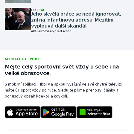
Olympijské hry
FOTBAL
Jeho skvělá práce se nedá ignorovat,
zní na Infantinovu adresu. Mezitím
Parasport
vyplouvá další skandál
Aktualizováno před 4 hod
Plavání
Plážový volejbal
APLIKACE ČT SPORT
Ragby
Mějte celý sportovní svět vždy u sebe i na
velké obrazovce.
Rychlobruslení
S mobilní aplikací, HbbTV a apkou iVysílání ve své chytré televizi
máte ČT sport vždy po ruce. Sledujte přímé přenosy, články a
Rychlostní kanoistika
bonusový obsah kdekoli a kdykoli.
Short track
Sportovní střelba