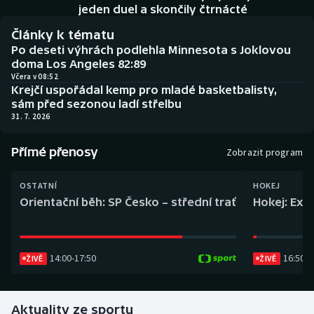
Baseball a softbal
Soutěže
jeden duel a skončily čtrnácté
Články k tématu
Basketbal
Historické návraty
Po deseti výhrách podlehla Minnesota s Joklovou
doma Los Angeles 82:89
Biatlon
Aplikace ČT sport
Včera v 08:52
Krejčí uspořádal kemp pro mladé basketbalisty,
sám před sezonou ladí střelbu
Boby a skeleton
AZ kvíz
31. 7. 2026
Box
Přímé přenosy
Zobrazit program
Curling
OSTATNÍ
HOKEJ
Orientační běh: SP Česko – střední trať
Hokej: Exh
Dostihy
Florbal
14:00
-
17:50
16:50
-
1
ŽIVĚ
ŽIVĚ
Futsal
Aktuality ze sportu
Golf