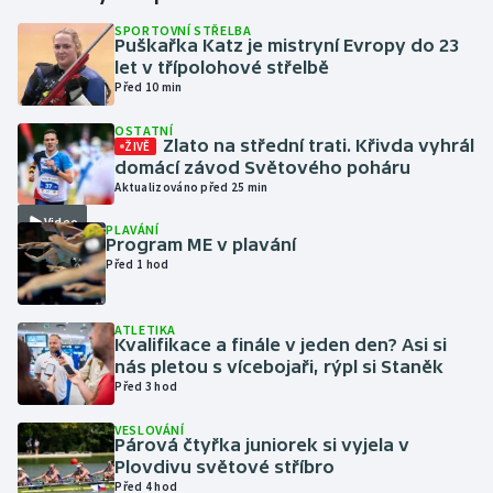
SPORTOVNÍ STŘELBA
Puškařka Katz je mistryní Evropy do 23
Gymnastika
let v třípolohové střelbě
Před 10 min
Házená
OSTATNÍ
Zlato na střední trati. Křivda vyhrál
ŽIVĚ
Jezdectví
domácí závod Světového poháru
Aktualizováno před 25 min
Judo
Video
PLAVÁNÍ
Program ME v plavání
Krasobruslení
Před 1 hod
Lezení
ATLETIKA
Kvalifikace a finále v jeden den? Asi si
Lyže a snowboard
nás pletou s vícebojaři, rýpl si Staněk
Před 3 hod
Moderní pětiboj
VESLOVÁNÍ
Párová čtyřka juniorek si vyjela v
Plovdivu světové stříbro
Motorsport
Před 4 hod