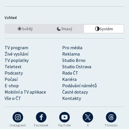
Vzhled
Světlý
Tmavý
Systém
TV program
Pro média
Živé vysílání
Reklama
TV poplatky
Studio Brno
Teletext
Studio Ostrava
Podcasty
Rada ČT
Počasí
Kariéra
E-shop
Podávání námětů
Mobilní a TV aplikace
Časté dotazy
Vše o ČT
Kontakty
Instagram
Facebook
YouTube
X
Threads