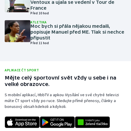
Ventoux a ujala se vedení v Tour de
France
Olympijské hry
Před 10 hod
Parasport
ATLETIKA
Moc bych si přála nějakou medaili,
popisuje Manuel před ME. Tlak si nechce
Plavání
připustit
Před 11 hod
Plážový volejbal
Ragby
APLIKACE ČT SPORT
Mějte celý sportovní svět vždy u sebe i na
Rychlobruslení
velké obrazovce.
Rychlostní kanoistika
S mobilní aplikací, HbbTV a apkou iVysílání ve své chytré televizi
máte ČT sport vždy po ruce. Sledujte přímé přenosy, články a
bonusový obsah kdekoli a kdykoli.
Short track
Sportovní střelba