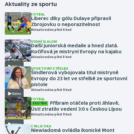
Aktuality ze sportu
Gymnastika
FOTBAL
Liberec díky gólu Dulaye připravil
Zbrojovku o neporazitelnost
Házená
Aktualizováno před 6 hod
VODNÍ SLALOM
Jezdectví
Další juniorská medaile a hned zlatá.
Kočířová je mistryní Evropy na kajaku
Judo
Aktualizováno před 8 hod
Video
SPORTOVNÍ STŘELBA
Krasobruslení
Šindlerová vybojovala titul mistryně
Evropy do 23 let ve střelbě ze sportovní
pistole
Lezení
Aktualizováno před 9 hod
Video
FOTBAL
Lyže a snowboard
Příbram otáčela proti Jihlavě,
SESTŘIH
Ústí ztratilo vedení 3:0 s Českou Lípou
Moderní pětiboj
Aktualizováno před 9 hod
Video
CYKLISTIKA
Motorsport
Niewiadomá ovládla ikonické Mont