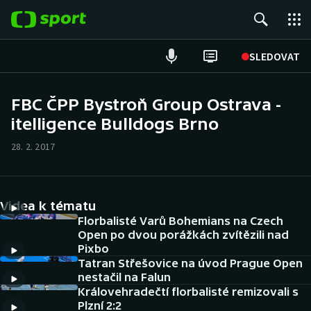
POPULÁRNÍ
SLEDOVAT
Fotbal
FBC ČPP Bystroň Group Ostrava -
itelligence Bulldogs Brno
Hokej
28. 2. 2017
Tenis
Atletika
Videa k tématu
Cyklistika
Florbalisté Varů Bohemians na Czech
Open po dvou porážkách zvítězili nad
Pixbo
DALŠÍ SPORTY
Tatran Střešovice na úvod Prague Open
nestačil na Falun
Americký fotbal
NEPŘEHLÉDNĚTE
Královehradečtí florbalisté remizovali s
Plzní 2:2