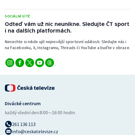
Stolní tenis
SOCIÁLNÍ SÍTĚ
Triatlon
Odteď vám už nic neunikne. Sledujte ČT sport
i na dalších platformách.
Veslování
Nenechte si nikde ujít nejnovější sportovní události. Sledujte nás i
Vodní slalom
na Facebooku, X, Instagramu, Threads či YouTube a buďte v obraze.
Volejbal
Ostatní
Divácké centrum
každý všední den:
8:00—16:00 hodin
261 136 113
info@ceskatelevize.cz