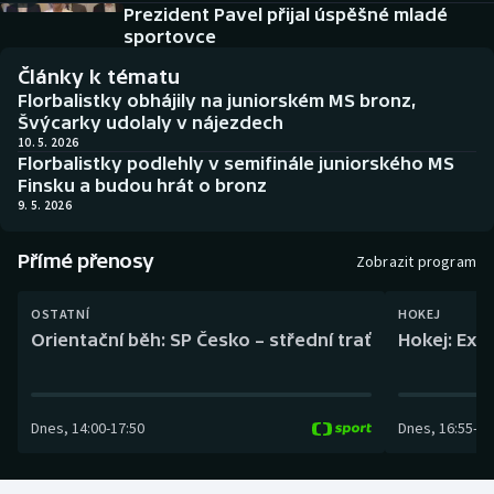
Baseball a softbal
Soutěže
Prezident Pavel přijal úspěšné mladé
sportovce
Basketbal
Historické návraty
Články k tématu
Florbalistky obhájily na juniorském MS bronz,
Biatlon
Aplikace ČT sport
Švýcarky udolaly v nájezdech
10. 5. 2026
Florbalistky podlehly v semifinále juniorského MS
Boby a skeleton
AZ kvíz
Finsku a budou hrát o bronz
9. 5. 2026
Box
Přímé přenosy
Zobrazit program
Curling
OSTATNÍ
HOKEJ
Dostihy
Orientační běh: SP Česko – střední trať
Hokej: Exh
Florbal
Dnes
,
14:00
-
17:50
Dnes
,
16:55
-
19
Futsal
Golf