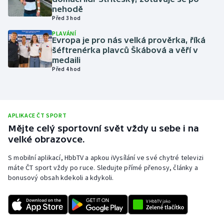
nehodě
Olympijské hry
Před 3 hod
PLAVÁNÍ
Parasport
Evropa je pro nás velká prověrka, říká
šéftrenérka plavců Škábová a věří v
medaili
Plavání
Před 4 hod
Plážový volejbal
Ragby
APLIKACE ČT SPORT
Mějte celý sportovní svět vždy u sebe i na
Rychlobruslení
velké obrazovce.
S mobilní aplikací, HbbTV a apkou iVysílání ve své chytré televizi
Rychlostní kanoistika
máte ČT sport vždy po ruce. Sledujte přímé přenosy, články a
bonusový obsah kdekoli a kdykoli.
Short track
Sportovní střelba