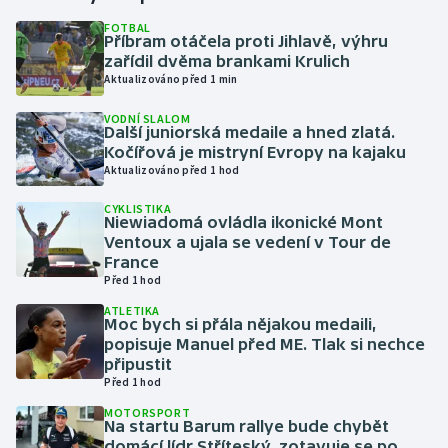
FOTBAL
Příbram otáčela proti Jihlavě, výhru
Gymnastika
zařídil dvěma brankami Krulich
Aktualizováno před 1 min
Házená
VODNÍ SLALOM
Další juniorská medaile a hned zlatá.
Jezdectví
Kočířová je mistryní Evropy na kajaku
Aktualizováno před 1 hod
Judo
CYKLISTIKA
Niewiadomá ovládla ikonické Mont
Krasobruslení
Ventoux a ujala se vedení v Tour de
France
Před 1 hod
Lezení
ATLETIKA
Moc bych si přála nějakou medaili,
Lyže a snowboard
popisuje Manuel před ME. Tlak si nechce
připustit
Moderní pětiboj
Před 1 hod
MOTORSPORT
Na startu Barum rallye bude chybět
Motorsport
domácí lídr Stříteský, zotavuje se po