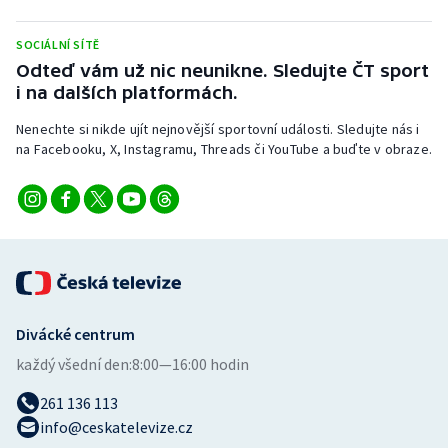
Stolní tenis
SOCIÁLNÍ SÍTĚ
Triatlon
Odteď vám už nic neunikne. Sledujte ČT sport
i na dalších platformách.
Veslování
Nenechte si nikde ujít nejnovější sportovní události. Sledujte nás i
na Facebooku, X, Instagramu, Threads či YouTube a buďte v obraze.
Vodní slalom
Volejbal
Ostatní
Divácké centrum
každý všední den:
8:00—16:00 hodin
261 136 113
info@ceskatelevize.cz