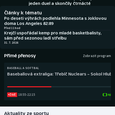
Baseball a softbal
Soutěže
jeden duel a skončily čtrnácté
Články k tématu
Basketbal
Historické návraty
Po deseti výhrách podlehla Minnesota s Joklovou
doma Los Angeles 82:89
Biatlon
Aplikace ČT sport
Před 11 hod
Krejčí uspořádal kemp pro mladé basketbalisty,
sám před sezonou ladí střelbu
Boby a skeleton
AZ kvíz
31. 7. 2026
Box
Přímé přenosy
Zobrazit program
Curling
BASEBALL A SOFTBAL
Baseballová extraliga: Třebíč Nuclears – Sokol Hlub
Dostihy
Florbal
18:55
-
22:15
ŽIVĚ
Futsal
Aktuality ze sportu
Golf