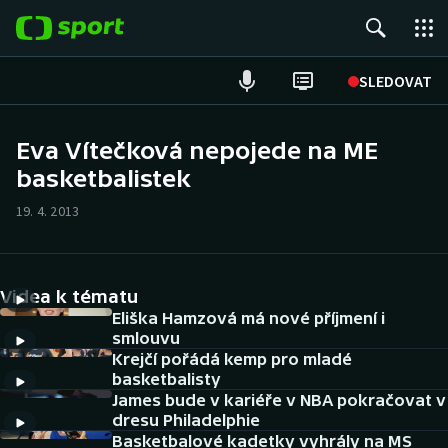
POPULÁRNÍ
SLEDOVAT
Fotbal
Eva Vítečková nepojede na ME
basketbalistek
Hokej
19. 4. 2013
Tenis
Atletika
Videa k tématu
Cyklistika
Eliška Hamzová má nové příjmení i
smlouvu
Krejčí pořádá kemp pro mladé
DALŠÍ SPORTY
basketbalisty
James bude v kariéře v NBA pokračovat v
Americký fotbal
NEPŘEHLÉDNĚTE
dresu Philadelphie
Basketbalové kadetky vyhrály na MS