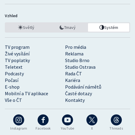
Vzhled
Světlý
Tmavý
Systém
TV program
Pro média
Živé vysílání
Reklama
TV poplatky
Studio Brno
Teletext
Studio Ostrava
Podcasty
Rada ČT
Počasí
Kariéra
E-shop
Podávání námětů
Mobilní a TV aplikace
Časté dotazy
Vše o ČT
Kontakty
Instagram
Facebook
YouTube
X
Threads