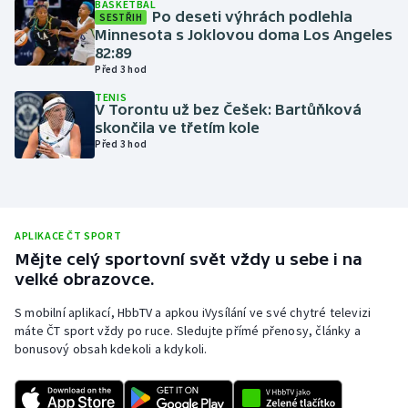
BASKETBAL
Po deseti výhrách podlehla
SESTŘIH
Olympijské hry
Minnesota s Joklovou doma Los Angeles
82:89
Parasport
Před 3 hod
TENIS
V Torontu už bez Češek: Bartůňková
Plavání
skončila ve třetím kole
Před 3 hod
Plážový volejbal
Ragby
APLIKACE ČT SPORT
Rychlobruslení
Mějte celý sportovní svět vždy u sebe i na
velké obrazovce.
Rychlostní kanoistika
S mobilní aplikací, HbbTV a apkou iVysílání ve své chytré televizi
máte ČT sport vždy po ruce. Sledujte přímé přenosy, články a
Short track
bonusový obsah kdekoli a kdykoli.
Sportovní střelba