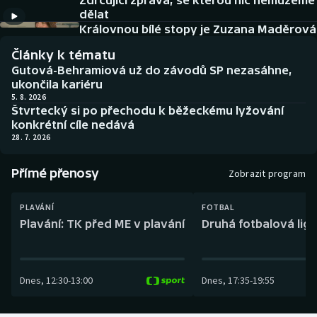
Zdrcující zpráva, se kterou nic nemůžeme
Baseball a softbal
Soutěže
dělat
Královnou bílé stopy je Zuzana Maděrová
Basketbal
Historické návraty
Články k tématu
Gutová-Behramiová už do závodů SP nezasáhne,
Biatlon
Aplikace ČT sport
ukončila kariéru
5. 8. 2026
Štvrtecký si po přechodu k běžeckému lyžování
Boby a skeleton
AZ kvíz
konkrétní cíle nedává
28. 7. 2026
Box
Přímé přenosy
Zobrazit program
Curling
PLAVÁNÍ
FOTBAL
Dostihy
Plavání: TK před ME v plavání
Druhá fotbalová liga
Florbal
Dnes
,
12:30
-
13:00
Dnes
,
17:35
-
19:55
Futsal
Golf