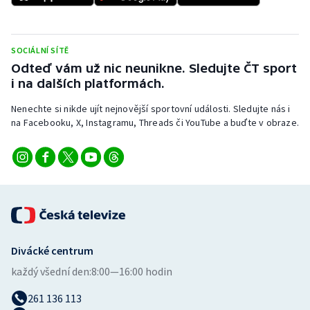
Stolní tenis
Triatlon
SOCIÁLNÍ SÍTĚ
Odteď vám už nic neunikne. Sledujte ČT sport
Veslování
i na dalších platformách.
Vodní slalom
Nenechte si nikde ujít nejnovější sportovní události. Sledujte nás i
na Facebooku, X, Instagramu, Threads či YouTube a buďte v obraze.
Volejbal
Ostatní
Divácké centrum
každý všední den:
8:00—16:00 hodin
261 136 113