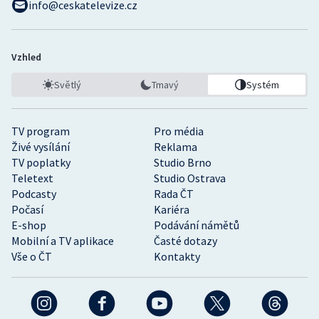
info@ceskatelevize.cz
Vzhled
Světlý
Tmavý
Systém
TV program
Pro média
Živé vysílání
Reklama
TV poplatky
Studio Brno
Teletext
Studio Ostrava
Podcasty
Rada ČT
Počasí
Kariéra
E-shop
Podávání námětů
Mobilní a TV aplikace
Časté dotazy
Vše o ČT
Kontakty