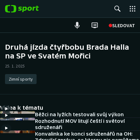
POPULÁRNÍ
SLEDOVAT
Fotbal
Druhá jízda čtyřbobu Brada Halla
na SP ve Svatém Mořici
Hokej
25. 1. 2025
Tenis
Zimní sporty
Atletika
Cyklistika
Videa k tématu
DALŠÍ SPORTY
Běžci na lyžích testovali svůj výkon
Rozhodnutí MOV litují čeští i světoví
sdruženáři
Americký fotbal
NEPŘEHLÉDNĚTE
Konvalinka ke konci sdruženářů na OH: