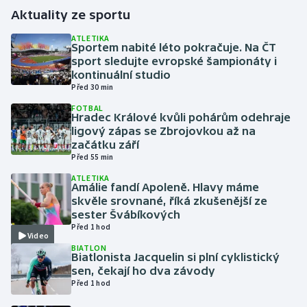
Aktuality ze sportu
Gymnastika
ATLETIKA
Sportem nabité léto pokračuje. Na ČT
sport sledujte evropské šampionáty i
Házená
kontinuální studio
Před 30 min
Jezdectví
FOTBAL
Hradec Králové kvůli pohárům odehraje
Judo
ligový zápas se Zbrojovkou až na
začátku září
Před 55 min
Krasobruslení
ATLETIKA
Amálie fandí Apoleně. Hlavy máme
Lezení
skvěle srovnané, říká zkušenější ze
sester Švábíkových
Lyže a snowboard
Před 1 hod
Video
BIATLON
Biatlonista Jacquelin si plní cyklistický
Moderní pětiboj
sen, čekají ho dva závody
Před 1 hod
Motorsport