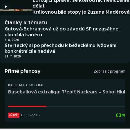
Zdrcující zpráva, se kterou nic nemůžeme
Baseball a softbal
Soutěže
dělat
Královnou bílé stopy je Zuzana Maděrová
Basketbal
Historické návraty
Články k tématu
Gutová-Behramiová už do závodů SP nezasáhne,
Biatlon
Aplikace ČT sport
ukončila kariéru
5. 8. 2026
Štvrtecký si po přechodu k běžeckému lyžování
Boby a skeleton
AZ kvíz
konkrétní cíle nedává
28. 7. 2026
Box
Přímé přenosy
Zobrazit program
Curling
BASEBALL A SOFTBAL
Dostihy
Baseballová extraliga: Třebíč Nuclears – Sokol Hlub
Florbal
18:55
-
22:15
Futsal
ŽIVĚ
Golf