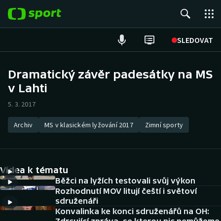
POPULÁRNÍ
SLEDOVAT
Fotbal
Dramatický závěr padesátky na MS
v Lahti
Hokej
5. 3. 2017
Tenis
Archiv
MS v klasickém lyžování 2017
Zimní sporty
Atletika
Cyklistika
Videa k tématu
DALŠÍ SPORTY
Běžci na lyžích testovali svůj výkon
Rozhodnutí MOV litují čeští i světoví
sdruženáři
Americký fotbal
NEPŘEHLÉDNĚTE
Konvalinka ke konci sdruženářů na OH: