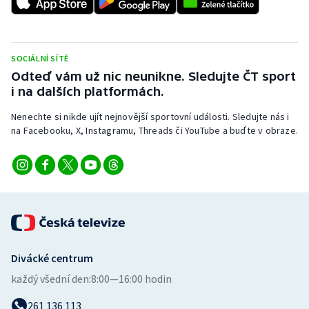
Stolní tenis
Triatlon
SOCIÁLNÍ SÍTĚ
Odteď vám už nic neunikne. Sledujte ČT sport
Veslování
i na dalších platformách.
Vodní slalom
Nenechte si nikde ujít nejnovější sportovní události. Sledujte nás i
na Facebooku, X, Instagramu, Threads či YouTube a buďte v obraze.
Volejbal
Ostatní
Divácké centrum
každý všední den:
8:00—16:00 hodin
261 136 113