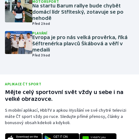
MOTORSPORT
Na startu Barum rallye bude chybět
Olympijské hry
domácí lídr Stříteský, zotavuje se po
nehodě
Parasport
Před 2 hod
PLAVÁNÍ
Evropa je pro nás velká prověrka, říká
Plavání
šéftrenérka plavců Škábová a věří v
medaili
Plážový volejbal
Před 3 hod
Ragby
Rychlobruslení
APLIKACE ČT SPORT
Mějte celý sportovní svět vždy u sebe i na
velké obrazovce.
Rychlostní kanoistika
S mobilní aplikací, HbbTV a apkou iVysílání ve své chytré televizi
Short track
máte ČT sport vždy po ruce. Sledujte přímé přenosy, články a
bonusový obsah kdekoli a kdykoli.
Sportovní střelba