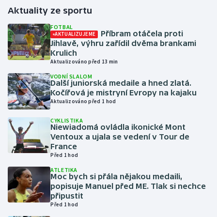
Aktuality ze sportu
Gymnastika
FOTBAL
Příbram otáčela proti
AKTUALIZUJEME
Jihlavě, výhru zařídil dvěma brankami
Házená
Krulich
Aktualizováno před 13 min
Jezdectví
VODNÍ SLALOM
Další juniorská medaile a hned zlatá.
Judo
Kočířová je mistryní Evropy na kajaku
Aktualizováno před 1 hod
Krasobruslení
CYKLISTIKA
Niewiadomá ovládla ikonické Mont
Ventoux a ujala se vedení v Tour de
Lezení
France
Před 1 hod
Lyže a snowboard
ATLETIKA
Moc bych si přála nějakou medaili,
Moderní pětiboj
popisuje Manuel před ME. Tlak si nechce
připustit
Před 1 hod
Motorsport