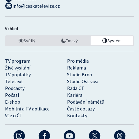
info@ceskatelevize.cz
Vzhled
Světlý
Tmavý
Systém
TV program
Pro média
Živé vysílání
Reklama
TV poplatky
Studio Brno
Teletext
Studio Ostrava
Podcasty
Rada ČT
Počasí
Kariéra
E-shop
Podávání námětů
Mobilní a TV aplikace
Časté dotazy
Vše o ČT
Kontakty