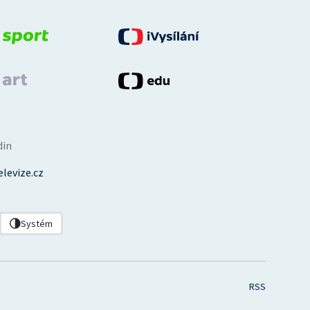
din
levize.cz
Systém
RSS