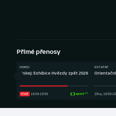
Curling
Dostihy
Florbal
Futsal
Přímé přenosy
Golf
Gymnastika
HOKEJ
OSTATNÍ
Hokej: Exhibice Hvězdy zpět 2026
Orientační
16:50
-
19:50
Zítra
,
10:50
-
15
ŽIVĚ