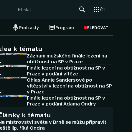
ČT
Podcasty
Program
SLEDOVAT
NEPŘEHLÉDNĚTE
Soutěže
idea k tématu
Záznam mužského finále lezení na
Historické návraty
obtížnost na SP v Praze
Finále lezení na obtížnost na SP v
Aplikace ČT sport
Praze v podání vítěze
Ohlas Annie Sandersové po
AZ kvíz
vítězství v lezení na obtížnost na SP
v Praze
Finále lezení na obtížnost na SP v
Praze v podání Adama Ondry
Články k tématu
Na mistrovství světa v Brně se můžu připravit
ještě líp, říká Ondra