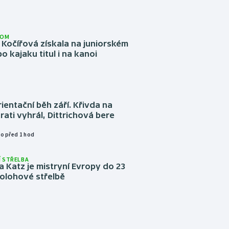
LOM
Kočířová získala na juniorském
o kajaku titul i na kanoi
ientační běh září. Křivda na
trati vyhrál, Dittrichová bere
o před 1 hod
 STŘELBA
 Katz je mistryní Evropy do 23
ípolohové střelbě