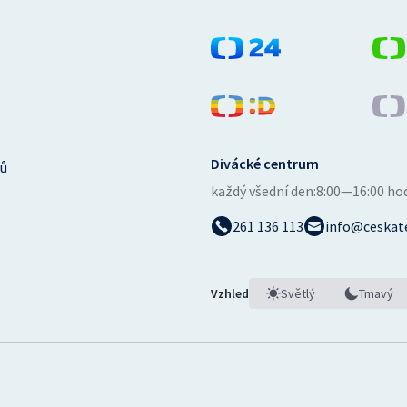
Divácké centrum
ů
každý všední den:
8:00—16:00 ho
261 136 113
info@ceskate
Vzhled
Světlý
Tmavý