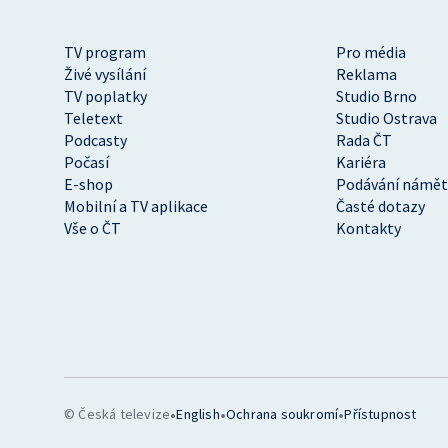
TV program
Pro média
Živé vysílání
Reklama
TV poplatky
Studio Brno
Teletext
Studio Ostrava
Podcasty
Rada ČT
Počasí
Kariéra
E-shop
Podávání námět
Mobilní a TV aplikace
Časté dotazy
Vše o ČT
Kontakty
•
•
•
© Česká televize
English
Ochrana soukromí
Přístupnost