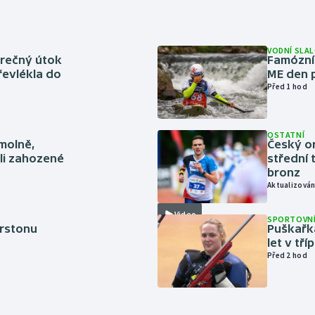
VODNÍ SLA
ěrečný útok
Famózní 
řevlékla do
ME den p
Před 1 hod
OSTATNÍ
smolně,
Český or
li zahozené
střední 
bronz
Aktualizován
Video
SPORTOVNÍ
erstonu
Puškařka
let v tř
Před 2 hod