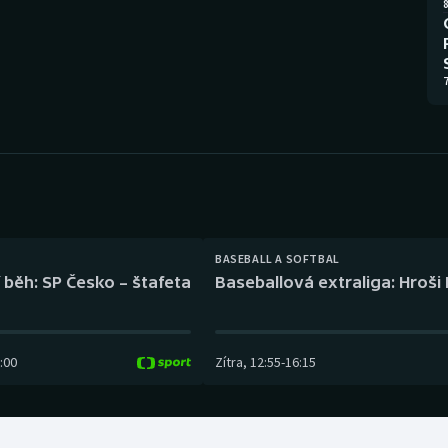
Moderní pětiboj
Triatlon
8
Motorsport
Veslování
7
Olympijské hry
Vodní slalom
Parasport
Volejbal
Plavání
Ostatní
Plážový volejbal
BASEBALL A SOFTBAL
 běh: SP Česko – štafeta
Baseballová extraliga: Hroši
:00
Zítra
,
12:55
-
16:15