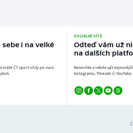
SOCIÁLNÍ SÍTĚ
 sebe i na velké
Odteď vám už nic
na dalších platf
izi máte ČT sport vždy po ruce.
Nenechte si nikde ujít nejnovější
ykoli.
Instagramu, Threads či YouTube 
Č