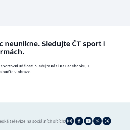
 neunikne. Sledujte ČT sport i
ormách.
 sportovní události. Sledujte nás i na Facebooku, X,
a buďte v obraze.
eská televize na sociálních sítích: