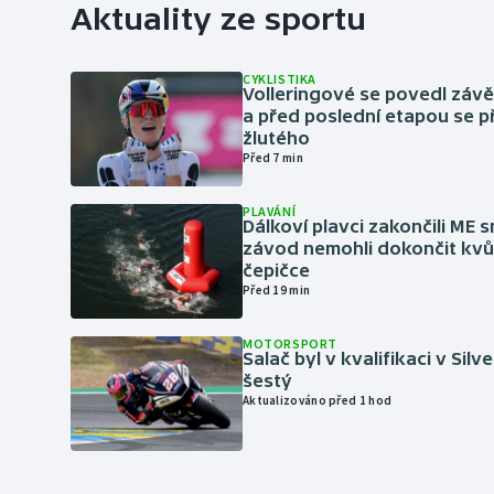
Aktuality ze sportu
CYKLISTIKA
Volleringové se povedl záv
a před poslední etapou se p
žlutého
Před 7 min
PLAVÁNÍ
Dálkoví plavci zakončili ME 
závod nemohli dokončit kvů
čepičce
Před 19 min
MOTORSPORT
Salač byl v kvalifikaci v Silv
šestý
Aktualizováno před 1 hod