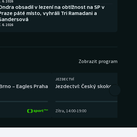
. 6. 2026
Ondra obsadil v lezení na obtížnost na SP v
Praze páté místo, vyhráli Tri Ramadani a
Sandersová
. 6. 2026
Zobrazit program
JEZDECTVÍ
 Brno – Eagles Praha
Jezdectví: Český skokový pohár –
Zítra
,
14:00
-
19:00