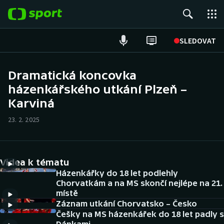
POPULÁRNÍ
SLEDOVAT
ME v atletice
Dramatická koncovka
házenkářského utkání Plzeň –
ME v plavání
Karviná
Fotbal
23. 2. 2025
Hokej
Tenis
Videa k tématu
Házenkářky do 18 let podlehly
DALŠÍ SPORTY
Chorvatkám a na MS skončí nejlépe na 21.
místě
Záznam utkání Chorvatsko – Česko
Americký fotbal
NEPŘEHLÉDNĚTE
Češky na MS házenkářek do 18 let padly s