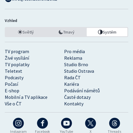
Vzhled
Světlý
Tmavý
Systém
TV program
Pro média
Živé vysílání
Reklama
TV poplatky
Studio Brno
Teletext
Studio Ostrava
Podcasty
Rada ČT
Počasí
Kariéra
E-shop
Podávání námětů
Mobilní a TV aplikace
Časté dotazy
Vše o ČT
Kontakty
Instagram
Facebook
YouTube
X
Threads