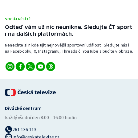
Short track
Sportovní střelba
SOCIÁLNÍ SÍTĚ
Odteď vám už nic neunikne. Sledujte ČT sport
i na dalších platformách.
Stolní tenis
Nenechte si nikde ujít nejnovější sportovní události. Sledujte nás i
Triatlon
na Facebooku, X, Instagramu, Threads či YouTube a buďte v obraze.
Veslování
Vodní slalom
Volejbal
Ostatní
Divácké centrum
každý všední den:
8:00—16:00 hodin
261 136 113
info@ceskatelevize.cz