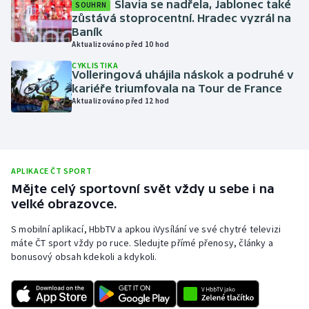
Slavia se nadřela, Jablonec také
SOUHRN
zůstává stoprocentní. Hradec vyzrál na
Moderní pětiboj
Baník
Aktualizováno před 10 hod
Motorsport
CYKLISTIKA
Volleringová uhájila náskok a podruhé v
Olympijské hry
kariéře triumfovala na Tour de France
Aktualizováno před 12 hod
Parasport
Plavání
APLIKACE ČT SPORT
Plážový volejbal
Mějte celý sportovní svět vždy u sebe i na
velké obrazovce.
Ragby
S mobilní aplikací, HbbTV a apkou iVysílání ve své chytré televizi
máte ČT sport vždy po ruce. Sledujte přímé přenosy, články a
Rychlobruslení
bonusový obsah kdekoli a kdykoli.
Rychlostní kanoistika