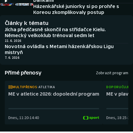
Dánkami
Atletika
Soutěže
Házenkářské juniorky si po prohře s
Koreou zkomplikovaly postup
Baseball a softbal
Historické návraty
Články k tématu
Jícha předčasně skončil na střídačce Kielu.
Basketbal
Aplikace ČT sport
Německý velkoklub trénoval sedm let
22. 6. 2026
Novotná ovládla s Metami házenkářskou Ligu
Biatlon
AZ kvíz
mistryň
7. 6. 2026
Boby a skeleton
Přímé přenosy
Zobrazit program
Box
MULTIPŘENOS
ATLETIKA
DOPORUČUJEM
Curling
ME v atletice 2026: dopolední program
ME v plaván
Cyklistika
Dnes
,
11:20
-
14:40
Dnes
,
18:25
-
21
Dostihy
Florbal