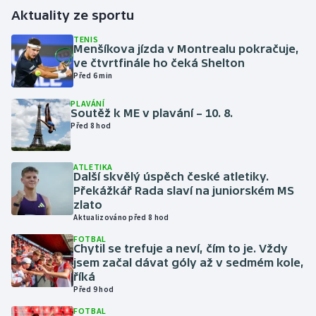
Aktuality ze sportu
Futsal
TENIS
Menšíkova jízda v Montrealu pokračuje,
ve čtvrtfinále ho čeká Shelton
Golf
Před 6 min
Gymnastika
PLAVÁNÍ
Soutěž k ME v plavání – 10. 8.
Před 8 hod
Házená
Jezdectví
ATLETIKA
Další skvělý úspěch české atletiky.
Překážkář Rada slaví na juniorském MS
Judo
zlato
Aktualizováno před 8 hod
Krasobruslení
FOTBAL
Chytil se trefuje a neví, čím to je. Vždy
jsem začal dávat góly až v sedmém kole,
Lezení
říká
Před 9 hod
Lyže a snowboard
FOTBAL