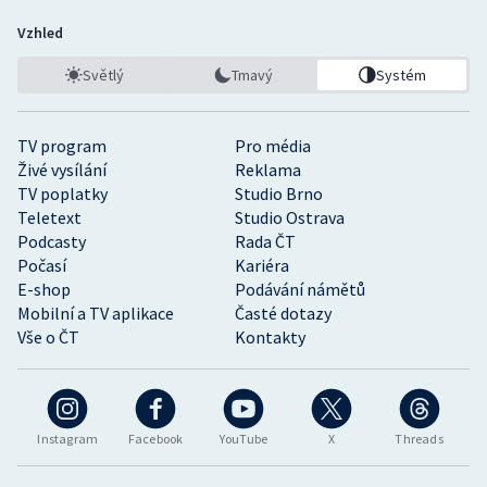
Vzhled
Světlý
Tmavý
Systém
TV program
Pro média
Živé vysílání
Reklama
TV poplatky
Studio Brno
Teletext
Studio Ostrava
Podcasty
Rada ČT
Počasí
Kariéra
E-shop
Podávání námětů
Mobilní a TV aplikace
Časté dotazy
Vše o ČT
Kontakty
Instagram
Facebook
YouTube
X
Threads