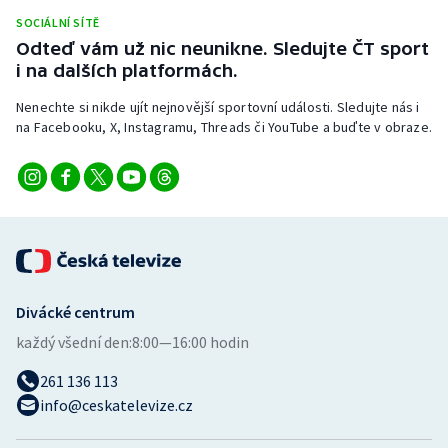
Stolní tenis
SOCIÁLNÍ SÍTĚ
Odteď vám už nic neunikne. Sledujte ČT sport
Triatlon
i na dalších platformách.
Nenechte si nikde ujít nejnovější sportovní události. Sledujte nás i
Veslování
na Facebooku, X, Instagramu, Threads či YouTube a buďte v obraze.
Vodní slalom
Volejbal
Ostatní
Divácké centrum
každý všední den:
8:00—16:00 hodin
261 136 113
info@ceskatelevize.cz