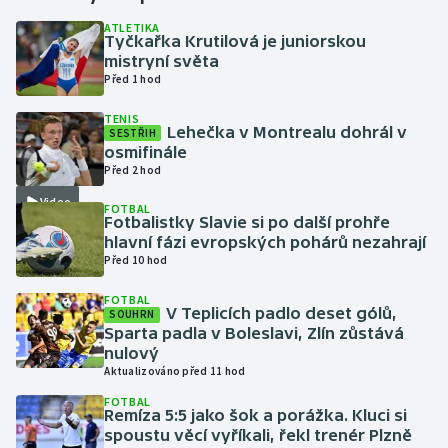
ATLETIKA
Tyčkařka Krutilová je juniorskou
Gymnastika
mistryní světa
Před 1 hod
Házená
TENIS
Lehečka v Montrealu dohrál v
SESTŘIH
Jezdectví
osmifinále
Před 2 hod
Judo
Video
FOTBAL
Fotbalistky Slavie si po další prohře
Krasobruslení
hlavní fázi evropských pohárů nezahrají
Před 10 hod
Lezení
FOTBAL
V Teplicích padlo deset gólů,
SOUHRN
Lyže a snowboard
Sparta padla v Boleslavi, Zlín zůstává
nulový
Aktualizováno před 11 hod
Moderní pětiboj
FOTBAL
Remíza 5:5 jako šok a porážka. Kluci si
Motorsport
spoustu věcí vyříkali, řekl trenér Plzně