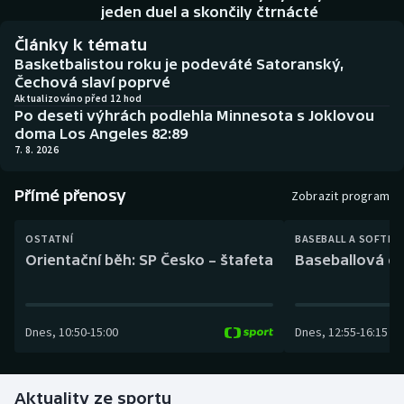
Baseball a softbal
Soutěže
jeden duel a skončily čtrnácté
Články k tématu
Basketbal
Historické návraty
Basketbalistou roku je podeváté Satoranský,
Čechová slaví poprvé
Biatlon
Aplikace ČT sport
Aktualizováno před 12 hod
Po deseti výhrách podlehla Minnesota s Joklovou
doma Los Angeles 82:89
Boby a skeleton
AZ kvíz
7. 8. 2026
Box
Přímé přenosy
Zobrazit program
Curling
OSTATNÍ
BASEBALL A SOFTBA
Orientační běh: SP Česko – štafeta
Baseballová ex
Dostihy
Florbal
Dnes
,
10:50
-
15:00
Dnes
,
12:55
-
16:15
Futsal
Aktuality ze sportu
Golf