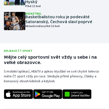
Hyský
Před 11 hod
Olympijské hry
BASKETBAL
Basketbalistou roku je podeváté
Parasport
Satoranský, Čechová slaví poprvé
Aktualizováno před 12 hod
Plavání
Plážový volejbal
APLIKACE ČT SPORT
Ragby
Mějte celý sportovní svět vždy u sebe i na
velké obrazovce.
Rychlobruslení
S mobilní aplikací, HbbTV a apkou iVysílání ve své chytré televizi
máte ČT sport vždy po ruce. Sledujte přímé přenosy, články a
Rychlostní kanoistika
bonusový obsah kdekoli a kdykoli.
Short track
Sportovní střelba