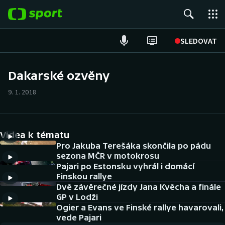
POPULÁRNÍ
SLEDOVAT
Fotbal
Dakarské ozvěny
Hokej
9. 1. 2018
Tenis
Videa k tématu
Atletika
Pro Jakuba Terešáka skončila po pádu
sezona MČR v motokrosu
Cyklistika
Pajari po Estonsku vyhrál i domácí
Finskou rallye
DALŠÍ SPORTY
Dvě závěrečné jízdy Jana Kvěcha a finále
GP v Lodži
Americký fotbal
Ogier a Evans ve Finské rallye havarovali,
NEPŘEHLÉDNĚTE
vede Pajari