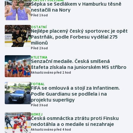
Šépka se Sedlákem v Hamburku těsně
nestačili na Nory
Gymnastika
Před 1 hod
OSTATNÍ
Házená
Nejlépe placený český sportovec je opět
Pastrňák, podle Forbesu vydělal 275
Jezdectví
milionů
Před 2 hod
Judo
ATLETIKA
Senzační medaile. Česká smíšená
štafeta získala na juniorském MS stříbro
Krasobruslení
Aktualizováno před 2 hod
FOTBAL
Lezení
FIFA se omlouvá a stojí za Infantinem.
Podle Guardianu se podílela i na
Lyže a snowboard
projektu superligy
Před 3 hod
Moderní pětiboj
HOKEJ
Česká osmnáctka ztrátu proti Finsku
nedotáhla a o medaile si nezahraje
Motorsport
Aktualizováno před 4 hod