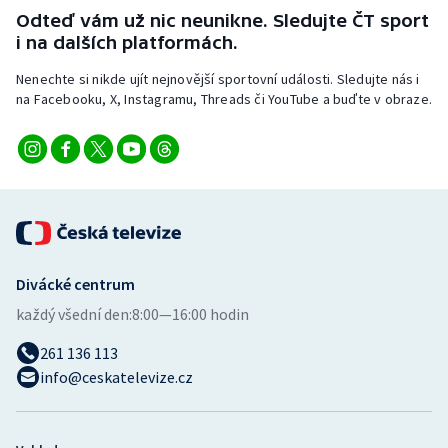
Stolní tenis
Odteď vám už nic neunikne. Sledujte ČT sport
i na dalších platformách.
Triatlon
Nenechte si nikde ujít nejnovější sportovní události. Sledujte nás i
na Facebooku, X, Instagramu, Threads či YouTube a buďte v obraze.
Veslování
Vodní slalom
Volejbal
Ostatní
Divácké centrum
každý všední den:
8:00—16:00 hodin
261 136 113
info@ceskatelevize.cz