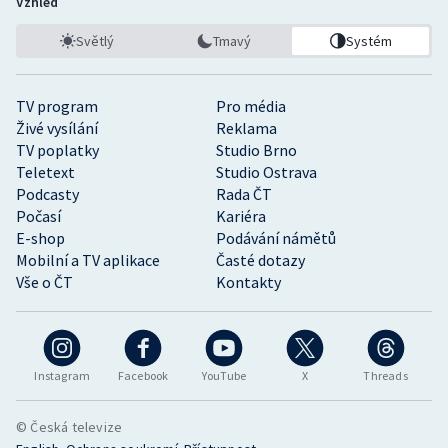
Vzhled
Světlý
Tmavý
Systém
TV program
Pro média
Živé vysílání
Reklama
TV poplatky
Studio Brno
Teletext
Studio Ostrava
Podcasty
Rada ČT
Počasí
Kariéra
E-shop
Podávání námětů
Mobilní a TV aplikace
Časté dotazy
Vše o ČT
Kontakty
Instagram
Facebook
YouTube
X
Threads
© Česká televize