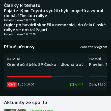
Baseball a softbal
Soutěže
Články k tématu
Pajari z týmu Toyota využil chyb soupeřů a vyhrál
Basketbal
Historické návraty
domácí Finskou rallye
Aktualizováno 2. 8. 2026
Ogier po havárii skončil v nemocnici, do čela Finské
Biatlon
Aplikace ČT sport
rallye se dostal Pajari
Aktualizováno 2. 8. 2026
Boby a skeleton
AZ kvíz
Přímé přenosy
Zobrazit program
Box
OSTATNÍ
PLAVÁNÍ
Curling
Orientační běh: SP Česko – dlouhá trať
Plavání: TK
Dostihy
11:50
-
16:00
Zítra
,
12:30
-
13:
ŽIVĚ
Florbal
Futsal
Aktuality ze sportu
Golf
PLÁŽOVÝ VOLEJBAL