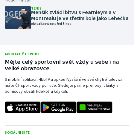
Olympijské hry
TENIS
Menšík zvládl bitvu s Fearnleym a v
Montrealu je ve třetím kole jako Lehečka
Parasport
Aktualizováno před 5 hod
Plavání
Plážový volejbal
APLIKACE ČT SPORT
Mějte celý sportovní svět vždy u sebe i na
Ragby
velké obrazovce.
S mobilní aplikací, HbbTV a apkou iVysílání ve své chytré televizi
Rychlobruslení
máte ČT sport vždy po ruce. Sledujte přímé přenosy, články a
bonusový obsah kdekoli a kdykoli.
Rychlostní kanoistika
Short track
Sportovní střelba
SOCIÁLNÍ SÍTĚ