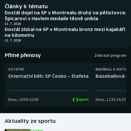
Baseball a softbal
Soutěže
Články k tématu
Dostál dojel na SP v Montrealu druhý na pětistovce.
Basketbal
Historické návraty
Špicarovi s Havlem medaile těsně unikla
12. 7. 2026
Dostál získal na SP v Montrealu bronz mezi kajakáři
Biatlon
Aplikace ČT sport
na kilometru
11. 7. 2026
Boby a skeleton
AZ kvíz
Přímé přenosy
Zobrazit program
Box
OSTATNÍ
BASEBALL A SOFTBA
Curling
Orientační běh: SP Česko – štafeta
Baseballová ex
Dostihy
Dnes
,
10:50
-
15:00
Dnes
,
12:55
-
16:15
Florbal
Futsal
Aktuality ze sportu
Golf
FOTBAL