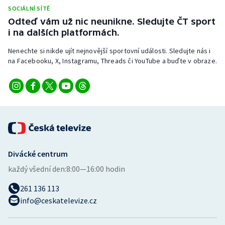
Stolní tenis
SOCIÁLNÍ SÍTĚ
Odteď vám už nic neunikne. Sledujte ČT sport
Triatlon
i na dalších platformách.
Nenechte si nikde ujít nejnovější sportovní události. Sledujte nás i
Veslování
na Facebooku, X, Instagramu, Threads či YouTube a buďte v obraze.
Vodní slalom
Volejbal
Ostatní
Divácké centrum
každý všední den:
8:00—16:00 hodin
261 136 113
info@ceskatelevize.cz