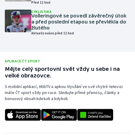
Před 12 hod
Olympijské hry
CYKLISTIKA
Volleringové se povedl závěrečný útok
a před poslední etapou se převlékla do
Parasport
žlutého
Aktualizováno před 12 hod
Plavání
Plážový volejbal
APLIKACE ČT SPORT
Ragby
Mějte celý sportovní svět vždy u sebe i na
velké obrazovce.
Rychlobruslení
S mobilní aplikací, HbbTV a apkou iVysílání ve své chytré televizi
máte ČT sport vždy po ruce. Sledujte přímé přenosy, články a
Rychlostní kanoistika
bonusový obsah kdekoli a kdykoli.
Short track
Sportovní střelba