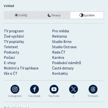
Vzhled
Světlý
Tmavý
Systém
TV program
Pro média
Živé vysílání
Reklama
TV poplatky
Studio Brno
Teletext
Studio Ostrava
Podcasty
Rada ČT
Počasí
Kariéra
E-shop
Podávání námětů
Mobilní a TV aplikace
Časté dotazy
Vše o ČT
Kontakty
Instagram
Facebook
YouTube
X
Threads