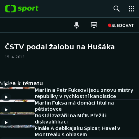
POPULÁRNÍ
SLEDOVAT
Fotbal
ČSTV podal žalobu na Hušáka
Hokej
15. 4. 2013
Tenis
Videa k tématu
Atletika
Martin a Petr Fuksovi jsou znovu mistry
republiky v rychlostní kanoistice
Cyklistika
Martin Fuksa má domácí titul na
pětistovce
DALŠÍ SPORTY
Dostál zazářil na MČR. Přežil i
diskvalifikaci
Americký fotbal
Finále A deblkajaku Špicar, Havel v
NEPŘEHLÉDNĚTE
Montrealu s ohlasem