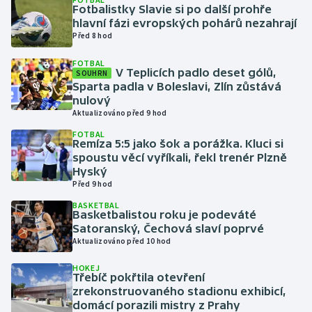
Fotbalistky Slavie si po další prohře
hlavní fázi evropských pohárů nezahrají
Gymnastika
Před 8 hod
FOTBAL
Házená
V Teplicích padlo deset gólů,
SOUHRN
Sparta padla v Boleslavi, Zlín zůstává
Jezdectví
nulový
Aktualizováno před 9 hod
Judo
FOTBAL
Remíza 5:5 jako šok a porážka. Kluci si
spoustu věcí vyříkali, řekl trenér Plzně
Krasobruslení
Hyský
Před 9 hod
Lezení
BASKETBAL
Basketbalistou roku je podeváté
Satoranský, Čechová slaví poprvé
Lyže a snowboard
Aktualizováno před 10 hod
Moderní pětiboj
HOKEJ
Třebíč pokřtila otevření
zrekonstruovaného stadionu exhibicí,
Motorsport
domácí porazili mistry z Prahy