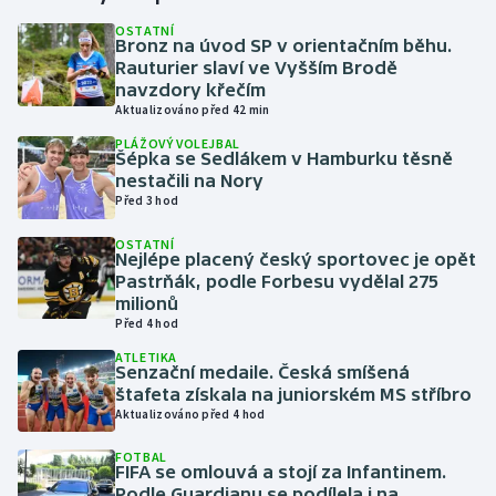
OSTATNÍ
Bronz na úvod SP v orientačním běhu.
Gymnastika
Rauturier slaví ve Vyšším Brodě
navzdory křečím
Házená
Aktualizováno před 42 min
PLÁŽOVÝ VOLEJBAL
Jezdectví
Šépka se Sedlákem v Hamburku těsně
nestačili na Nory
Před 3 hod
Judo
OSTATNÍ
Nejlépe placený český sportovec je opět
Krasobruslení
Pastrňák, podle Forbesu vydělal 275
milionů
Lezení
Před 4 hod
ATLETIKA
Lyže a snowboard
Senzační medaile. Česká smíšená
štafeta získala na juniorském MS stříbro
Aktualizováno před 4 hod
Moderní pětiboj
FOTBAL
FIFA se omlouvá a stojí za Infantinem.
Motorsport
Podle Guardianu se podílela i na