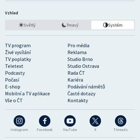
Vzhled
Světlý
Tmavý
Systém
TV program
Pro média
Živé vysílání
Reklama
TV poplatky
Studio Brno
Teletext
Studio Ostrava
Podcasty
Rada ČT
Počasí
Kariéra
E-shop
Podávání námětů
Mobilní a TV aplikace
Časté dotazy
Vše o ČT
Kontakty
Instagram
Facebook
YouTube
X
Threads