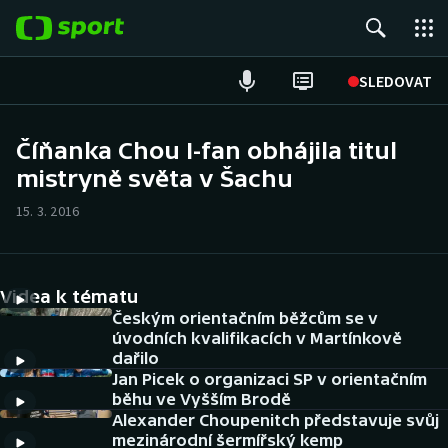
POPULÁRNÍ
SLEDOVAT
Fotbal
Číňanka Chou I-fan obhájila titul
mistryně světa v Šachu
Hokej
15. 3. 2016
Tenis
Atletika
Videa k tématu
Cyklistika
Českým orientačním běžcům se v
úvodních kvalifikacích v Martínkově
dařilo
DALŠÍ SPORTY
Jan Picek o organizaci SP v orientačním
běhu ve Vyšším Brodě
Americký fotbal
NEPŘEHLÉDNĚTE
Alexander Choupenitch představuje svůj
mezinárodní šermířský kemp