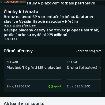
Baseball a softbal
Soutěže
Tituly v plážovém fotbale patří Slavii
Články k tématu
Basketbal
Historické návraty
Bronz na úvod SP v orientačním běhu. Rauturier
slaví ve Vyšším Brodě navzdory křečím
Biatlon
Aplikace ČT sport
Aktualizováno před 42 min
Nejlépe placený český sportovec je opět Pastrňák,
podle Forbesu vydělal 275 milionů
Boby a skeleton
AZ kvíz
Před 4 hod
Box
Přímé přenosy
Zobrazit program
Curling
PLAVÁNÍ
FOTBAL
Plavání: TK před ME v plavání
Druhá fotbalová liga
Dostihy
Florbal
Zítra
,
12:30
-
13:00
Zítra
,
17:35
-
19:55
Futsal
Aktuality ze sportu
Golf