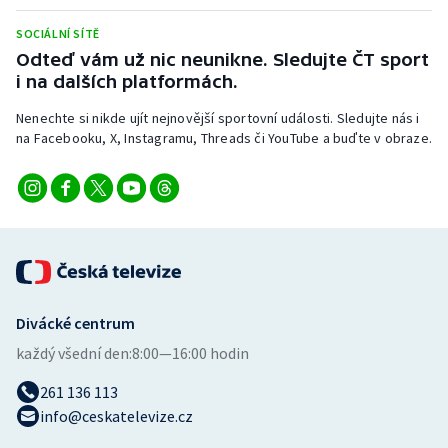
Stolní tenis
SOCIÁLNÍ SÍTĚ
Odteď vám už nic neunikne. Sledujte ČT sport
Triatlon
i na dalších platformách.
Veslování
Nenechte si nikde ujít nejnovější sportovní události. Sledujte nás i
na Facebooku, X, Instagramu, Threads či YouTube a buďte v obraze.
Vodní slalom
Volejbal
Ostatní
Divácké centrum
každý všední den:
8:00—16:00 hodin
261 136 113
info@ceskatelevize.cz