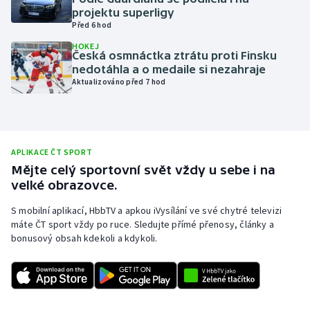
projektu superligy
Olympijské hry
Před 6 hod
HOKEJ
Parasport
Česká osmnáctka ztrátu proti Finsku
nedotáhla a o medaile si nezahraje
Aktualizováno před 7 hod
Plavání
Plážový volejbal
Ragby
APLIKACE ČT SPORT
Mějte celý sportovní svět vždy u sebe i na
velké obrazovce.
Rychlobruslení
S mobilní aplikací, HbbTV a apkou iVysílání ve své chytré televizi
Rychlostní kanoistika
máte ČT sport vždy po ruce. Sledujte přímé přenosy, články a
bonusový obsah kdekoli a kdykoli.
Short track
Sportovní střelba