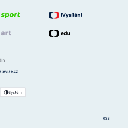
din
levize.cz
Systém
RSS