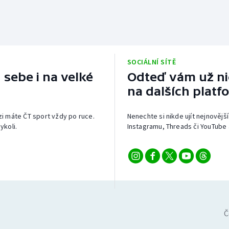
SOCIÁLNÍ SÍTĚ
 sebe i na velké
Odteď vám už nic
na dalších platf
izi máte ČT sport vždy po ruce.
Nenechte si nikde ujít nejnovější
ykoli.
Instagramu, Threads či YouTube 
Č