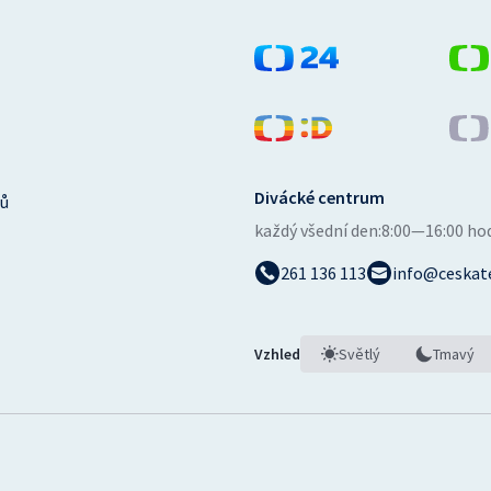
Divácké centrum
ů
každý všední den:
8:00—16:00 ho
261 136 113
info@ceskate
Vzhled
Světlý
Tmavý