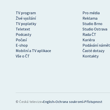
TV program
Pro média
Živé vysílání
Reklama
TV poplatky
Studio Brno
Teletext
Studio Ostrava
Podcasty
Rada ČT
Počasí
Kariéra
E-shop
Podávání námět
Mobilní a TV aplikace
Časté dotazy
Vše o ČT
Kontakty
•
•
•
© Česká televize
English
Ochrana soukromí
Přístupnost