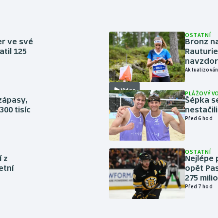
OSTATNÍ
er ve své
Bronz na
til 125
Rauturie
navzdor
Aktualizován
Video
PLÁŽOVÝ V
zápasy,
Šépka s
300 tisíc
nestačil
Před 6 hod
OSTATNÍ
í z
Nejlépe 
etní
opět Pas
275 mili
Před 7 hod