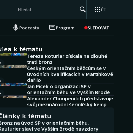
ČT
Podcasty
Program
SLEDOVAT
NEPŘEHLÉDNĚTE
Soutěže
idea k tématu
Tereza Roturier získala na dlouhé
Historické návraty
trati bronz
Českým orientačním běžcům se v
Aplikace ČT sport
úvodních kvalifikacích v Martínkově
dařilo
AZ kvíz
Jan Picek o organizaci SP v
orientačním běhu ve Vyšším Brodě
Alexander Choupenitch představuje
svůj mezinárodní šermířský kemp
Články k tématu
Bronz na úvod SP v orientačním běhu.
Rauturier slaví ve Vyšším Brodě navzdory