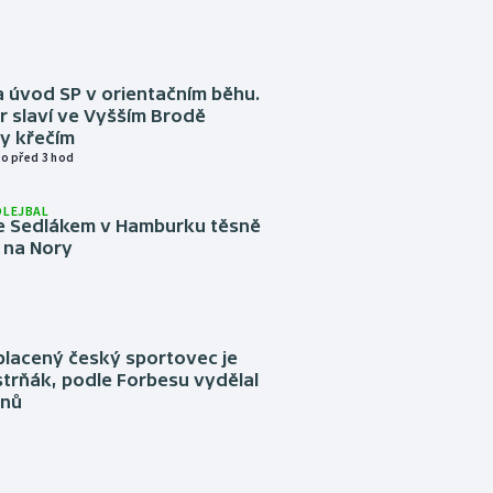
 úvod SP v orientačním běhu.
r slaví ve Vyšším Brodě
y křečím
o před 3 hod
OLEJBAL
e Sedlákem v Hamburku těsně
i na Nory
placený český sportovec je
trňák, podle Forbesu vydělal
onů