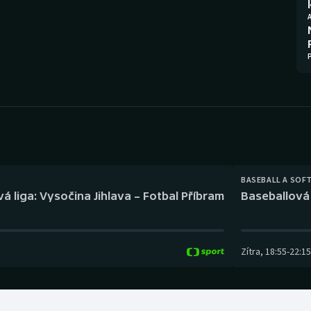
Moderní pětiboj
Triatlon
Motorsport
Veslování
Olympijské hry
Vodní slalom
Parasport
Volejbal
Plavání
Ostatní
Plážový volejbal
BASEBALL A SOF
á liga: Vysočina Jihlava – Fotbal Příbram
Baseballová 
Zítra
,
18:55
-
22:15