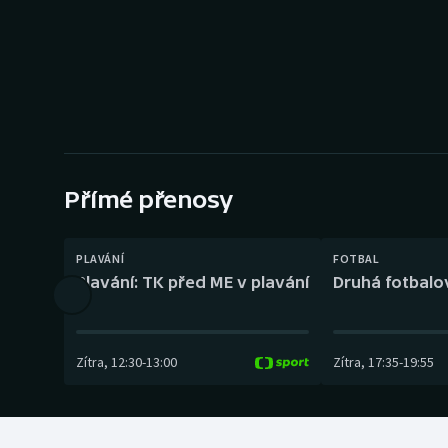
Curling
Dostihy
Florbal
Futsal
Přímé přenosy
Golf
Gymnastika
PLAVÁNÍ
FOTBAL
Plavání: TK před ME v plavání
Druhá fotbalov
Zítra
,
12:30
-
13:00
Zítra
,
17:35
-
19:55