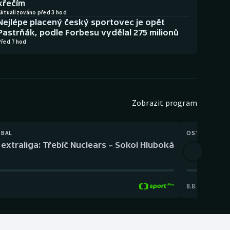
křečím
Aktualizováno před 3 hod
Nejlépe placený český sportovec je opět
Pastrňák, podle Forbesu vydělal 275 milionů
Před 7 hod
Zobrazit program
TBAL
OSTATNÍ
extraliga: Třebíč Nuclears – Sokol Hluboká
Orientační
8.8.
,
14:00
-
17: