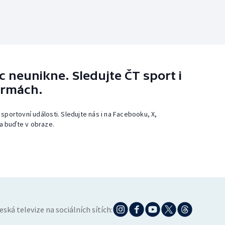
 neunikne. Sledujte ČT sport i
ormách.
 sportovní události. Sledujte nás i na Facebooku, X,
a buďte v obraze.
eská televize na sociálních sítích: