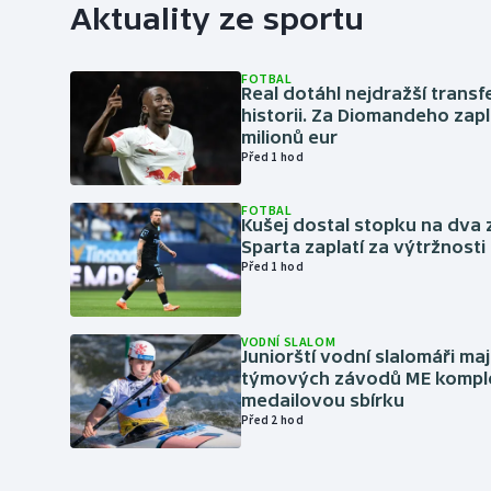
Aktuality ze sportu
FOTBAL
Real dotáhl nejdražší transf
historii. Za Diomandeho zapla
milionů eur
Před 1 hod
FOTBAL
Kušej dostal stopku na dva 
Sparta zaplatí za výtržnosti 
Před 1 hod
VODNÍ SLALOM
Juniorští vodní slalomáři maj
týmových závodů ME kompl
medailovou sbírku
Před 2 hod