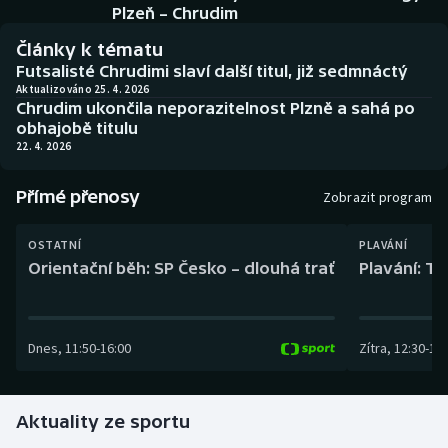
Baseball a softbal
Soutěže
Plzeň – Chrudim
Články k tématu
Basketbal
Historické návraty
Futsalisté Chrudimi slaví další titul, již sedmnáctý
Aktualizováno 25. 4. 2026
Chrudim ukončila neporazitelnost Plzně a sahá po
Biatlon
Aplikace ČT sport
obhajobě titulu
22. 4. 2026
Boby a skeleton
AZ kvíz
Přímé přenosy
Zobrazit program
Box
OSTATNÍ
PLAVÁNÍ
Curling
Orientační běh: SP Česko – dlouhá trať
Plavání: TK
Dostihy
Dnes
,
11:50
-
16:00
Zítra
,
12:30
-
13:
Florbal
Futsal
Aktuality ze sportu
Golf