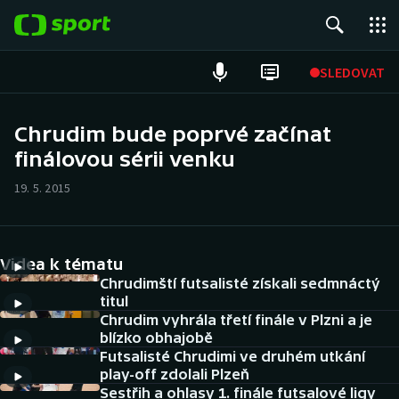
POPULÁRNÍ
SLEDOVAT
Fotbal
Chrudim bude poprvé začínat
finálovou sérii venku
Hokej
19. 5. 2015
Tenis
Atletika
Videa k tématu
Cyklistika
Chrudimští futsalisté získali sedmnáctý
titul
Chrudim vyhrála třetí finále v Plzni a je
DALŠÍ SPORTY
blízko obhajobě
Futsalisté Chrudimi ve druhém utkání
Americký fotbal
NEPŘEHLÉDNĚTE
play-off zdolali Plzeň
Sestřih a ohlasy 1. finále futsalové ligy