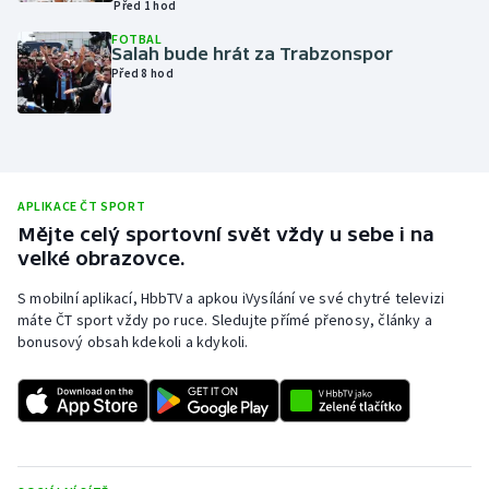
Před 1 hod
Olympijské hry
FOTBAL
Salah bude hrát za Trabzonspor
Před 8 hod
Parasport
Plavání
Plážový volejbal
APLIKACE ČT SPORT
Mějte celý sportovní svět vždy u sebe i na
Ragby
velké obrazovce.
Rychlobruslení
S mobilní aplikací, HbbTV a apkou iVysílání ve své chytré televizi
máte ČT sport vždy po ruce. Sledujte přímé přenosy, články a
bonusový obsah kdekoli a kdykoli.
Rychlostní kanoistika
Short track
Sportovní střelba