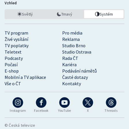
Vzhled
Světlý
Tmavý
Systém
TV program
Pro média
Živé vysílání
Reklama
TV poplatky
Studio Brno
Teletext
Studio Ostrava
Podcasty
Rada ČT
Počasí
Kariéra
E-shop
Podávání námětů
Mobilní a TV aplikace
Časté dotazy
Vše o ČT
Kontakty
Instagram
Facebook
YouTube
X
Threads
© Česká televize