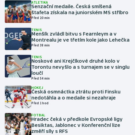
ATLETIKA
Senzační medaile. Česká smíšená
štafeta získala na juniorském MS stříbro
Gymnastika
Před 20 min
Házená
TENIS
Menšík zvládl bitvu s Fearnleym a v
Montrealu je ve třetím kole jako Lehečka
Jezdectví
Před 38 min
Judo
TENIS
Noskové ani Krejčíkové druhé kolo v
Torontu nevyšlo a s turnajem se v singlu
Krasobruslení
loučí
Před 54 min
Lezení
HOKEJ
Česká osmnáctka ztrátu proti Finsku
nedotáhla a o medaile si nezahraje
Lyže a snowboard
Před 1 hod
Moderní pětiboj
FOTBAL
Hradec čeká v předkole Evropské ligy
Besiktas, Jablonec v Konferenční lize
Motorsport
změří síly s RFS