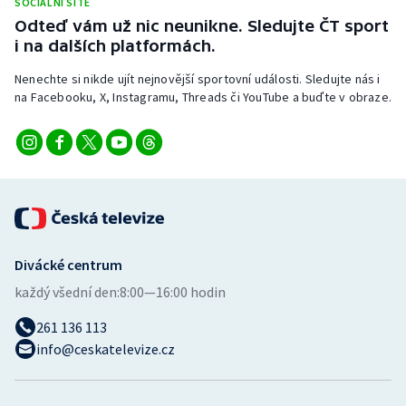
SOCIÁLNÍ SÍTĚ
Stolní tenis
Odteď vám už nic neunikne. Sledujte ČT sport
i na dalších platformách.
Triatlon
Nenechte si nikde ujít nejnovější sportovní události. Sledujte nás i
na Facebooku, X, Instagramu, Threads či YouTube a buďte v obraze.
Veslování
Vodní slalom
Volejbal
Ostatní
Divácké centrum
každý všední den:
8:00—16:00 hodin
261 136 113
info@ceskatelevize.cz