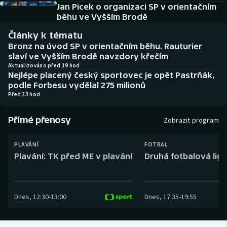
Baseball a softbal
Soutěže
Jan Picek o organizaci SP v orientačním
běhu ve Vyšším Brodě
Basketbal
Historické návraty
Články k tématu
Bronz na úvod SP v orientačním běhu. Rauturier
Biatlon
Aplikace ČT sport
slaví ve Vyšším Brodě navzdory křečím
Aktualizováno před 19 hod
Nejlépe placený český sportovec je opět Pastrňák,
Boby a skeleton
AZ kvíz
podle Forbesu vydělal 275 milionů
Před 23 hod
Box
Přímé přenosy
Zobrazit program
Curling
PLAVÁNÍ
FOTBAL
Dostihy
Plavání: TK před ME v plavání
Druhá fotbalová liga
Florbal
Dnes
,
12:30
-
13:00
Dnes
,
17:35
-
19:55
Futsal
Golf