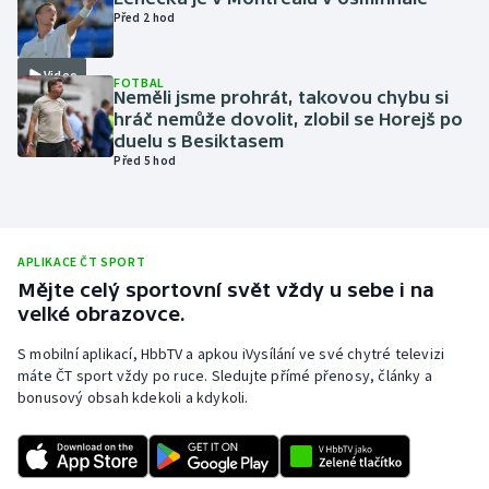
Před 2 hod
Olympijské hry
Video
Parasport
FOTBAL
Neměli jsme prohrát, takovou chybu si
hráč nemůže dovolit, zlobil se Horejš po
Plavání
duelu s Besiktasem
Před 5 hod
Plážový volejbal
Ragby
APLIKACE ČT SPORT
Mějte celý sportovní svět vždy u sebe i na
Rychlobruslení
velké obrazovce.
Rychlostní kanoistika
S mobilní aplikací, HbbTV a apkou iVysílání ve své chytré televizi
máte ČT sport vždy po ruce. Sledujte přímé přenosy, články a
bonusový obsah kdekoli a kdykoli.
Short track
Sportovní střelba