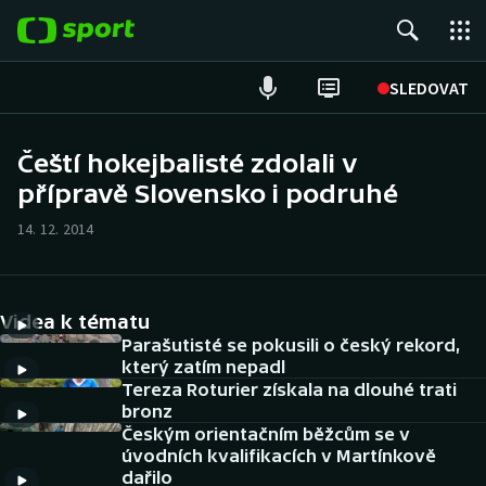
POPULÁRNÍ
SLEDOVAT
Fotbal
Čeští hokejbalisté zdolali v
přípravě Slovensko i podruhé
Hokej
14. 12. 2014
Tenis
Atletika
Videa k tématu
Cyklistika
Parašutisté se pokusili o český rekord,
který zatím nepadl
Tereza Roturier získala na dlouhé trati
DALŠÍ SPORTY
bronz
Českým orientačním běžcům se v
Americký fotbal
NEPŘEHLÉDNĚTE
úvodních kvalifikacích v Martínkově
dařilo