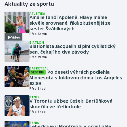
Aktuality ze sportu
Gymnastika
ATLETIKA
Amálie fandí Apoleně. Hlavy máme
skvěle srovnané, říká zkušenější ze
Házená
sester Švábíkových
Před 22 min
Video
Jezdectví
BIATLON
Biatlonista Jacquelin si plní cyklistický
sen, čekají ho dva závody
Judo
Před 29 min
Krasobruslení
BASKETBAL
Po deseti výhrách podlehla
SESTŘIH
Minnesota s Joklovou doma Los Angeles
Lezení
82:89
Před 2 hod
Lyže a snowboard
TENIS
V Torontu už bez Češek: Bartůňková
skončila ve třetím kole
Moderní pětiboj
Před 2 hod
Motorsport
TENIS
Lehečka je v Montrealu v osmifinále