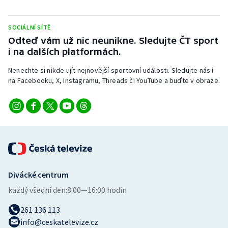
Stolní tenis
SOCIÁLNÍ SÍTĚ
Triatlon
Odteď vám už nic neunikne. Sledujte ČT sport
i na dalších platformách.
Veslování
Nenechte si nikde ujít nejnovější sportovní události. Sledujte nás i
Vodní slalom
na Facebooku, X, Instagramu, Threads či YouTube a buďte v obraze.
Volejbal
Ostatní
Divácké centrum
každý všední den:
8:00—16:00 hodin
261 136 113
info@ceskatelevize.cz