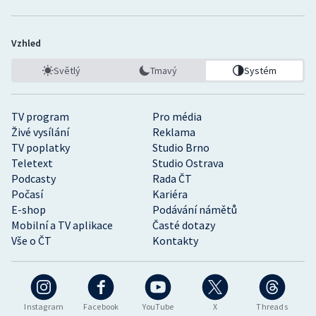
Vzhled
Světlý
Tmavý
Systém
TV program
Pro média
Živé vysílání
Reklama
TV poplatky
Studio Brno
Teletext
Studio Ostrava
Podcasty
Rada ČT
Počasí
Kariéra
E-shop
Podávání námětů
Mobilní a TV aplikace
Časté dotazy
Vše o ČT
Kontakty
Instagram
Facebook
YouTube
X
Threads