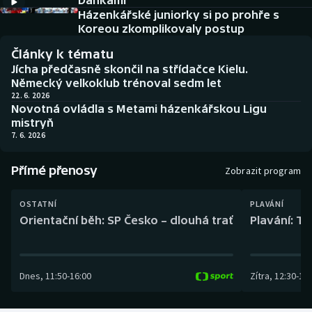
Dánkami
Baseball a softbal
Soutěže
Házenkářské juniorky si po prohře s
Koreou zkomplikovaly postup
Basketbal
Historické návraty
Články k tématu
Jícha předčasně skončil na střídačce Kielu.
Biatlon
Aplikace ČT sport
Německý velkoklub trénoval sedm let
22. 6. 2026
Novotná ovládla s Metami házenkářskou Ligu
Boby a skeleton
AZ kvíz
mistryň
7. 6. 2026
Box
Přímé přenosy
Zobrazit program
Curling
OSTATNÍ
PLAVÁNÍ
Dostihy
Orientační běh: SP Česko – dlouhá trať
Plavání: TK
Florbal
Dnes
,
11:50
-
16:00
Zítra
,
12:30
-
13:
Futsal
Golf