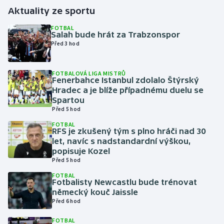
Aktuality ze sportu
Gymnastika
FOTBAL
Salah bude hrát za Trabzonspor
Před 3 hod
Házená
Jezdectví
FOTBALOVÁ LIGA MISTRŮ
Fenerbahce Istanbul zdolalo Štýrský
Hradec a je blíže případnému duelu se
Judo
Spartou
Před 5 hod
Krasobruslení
FOTBAL
RFS je zkušený tým s plno hráči nad 30
let, navíc s nadstandardní výškou,
Lezení
popisuje Kozel
Před 5 hod
Lyže a snowboard
FOTBAL
Fotbalisty Newcastlu bude trénovat
Moderní pětiboj
německý kouč Jaissle
Před 6 hod
Motorsport
FOTBAL