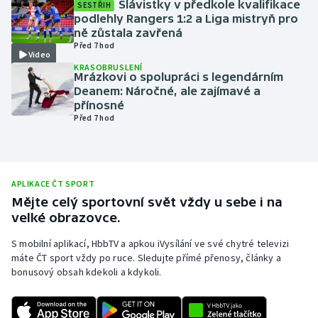
Slávistky v předkole kvalifikace
SESTŘIH
podlehly Rangers 1:2 a Liga mistryň pro
Olympijské hry
ně zůstala zavřená
Před 7 hod
Parasport
Video
KRASOBRUSLENÍ
Mrázkovi o spolupráci s legendárním
Plavání
Deanem: Náročné, ale zajímavé a
přínosné
Před 7 hod
Plážový volejbal
Ragby
APLIKACE ČT SPORT
Rychlobruslení
Mějte celý sportovní svět vždy u sebe i na
velké obrazovce.
Rychlostní kanoistika
S mobilní aplikací, HbbTV a apkou iVysílání ve své chytré televizi
máte ČT sport vždy po ruce. Sledujte přímé přenosy, články a
Short track
bonusový obsah kdekoli a kdykoli.
Sportovní střelba