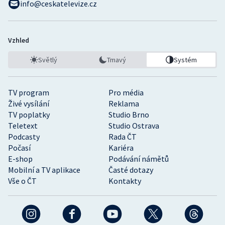
info@ceskatelevize.cz
Vzhled
Světlý
Tmavý
Systém
TV program
Pro média
Živé vysílání
Reklama
TV poplatky
Studio Brno
Teletext
Studio Ostrava
Podcasty
Rada ČT
Počasí
Kariéra
E-shop
Podávání námětů
Mobilní a TV aplikace
Časté dotazy
Vše o ČT
Kontakty