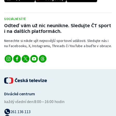
Stolní tenis
Triatlon
SOCIÁLNÍ SÍTĚ
Odteď vám už nic neunikne. Sledujte ČT sport
Veslování
i na dalších platformách.
Vodní slalom
Nenechte si nikde ujít nejnovější sportovní události. Sledujte nás i
na Facebooku, X, Instagramu, Threads či YouTube a buďte v obraze.
Volejbal
Ostatní
Divácké centrum
každý všední den:
8:00—16:00 hodin
261 136 113