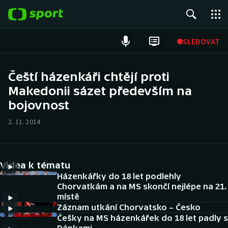
POPULÁRNÍ
SLEDOVAT
Fotbal
Čeští házenkáři chtějí proti
Makedonii sázet především na
Hokej
bojovnost
Tenis
2. 11. 2014
Atletika
Cyklistika
Videa k tématu
Házenkářky do 18 let podlehly
DALŠÍ SPORTY
Chorvatkám a na MS skončí nejlépe na 21.
místě
Záznam utkání Chorvatsko – Česko
Americký fotbal
NEPŘEHLÉDNĚTE
Češky na MS házenkářek do 18 let padly s