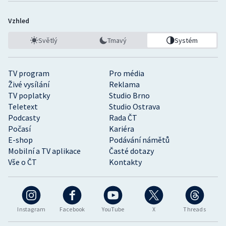
Vzhled
Světlý
Tmavý
Systém
TV program
Pro média
Živé vysílání
Reklama
TV poplatky
Studio Brno
Teletext
Studio Ostrava
Podcasty
Rada ČT
Počasí
Kariéra
E-shop
Podávání námětů
Mobilní a TV aplikace
Časté dotazy
Vše o ČT
Kontakty
Instagram
Facebook
YouTube
X
Threads