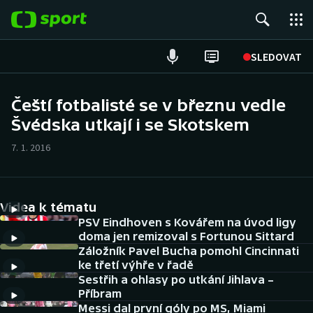
POPULÁRNÍ
SLEDOVAT
ME v atletice
Čeští fotbalisté se v březnu vedle
Švédska utkají i se Skotskem
ME v plavání
7. 1. 2016
Fotbal
Hokej
Videa k tématu
Tenis
PSV Eindhoven s Kovářem na úvod ligy
doma jen remizoval s Fortunou Sittard
Záložník Pavel Bucha pomohl Cincinnati
DALŠÍ SPORTY
ke třetí výhře v řadě
Sestřih a ohlasy po utkání Jihlava –
Americký fotbal
NEPŘEHLÉDNĚTE
Příbram
Messi dal první góly po MS, Miami