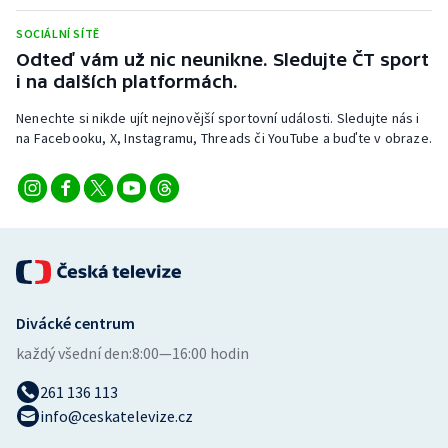
Short track
SOCIÁLNÍ SÍTĚ
Odteď vám už nic neunikne. Sledujte ČT sport
Sportovní střelba
i na dalších platformách.
Stolní tenis
Nenechte si nikde ujít nejnovější sportovní události. Sledujte nás i
na Facebooku, X, Instagramu, Threads či YouTube a buďte v obraze.
Triatlon
Veslování
Vodní slalom
Volejbal
Divácké centrum
Ostatní
každý všední den:
8:00—16:00 hodin
261 136 113
info@ceskatelevize.cz