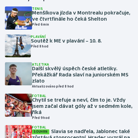
TENIS
Menšíkova jízda v Montrealu pokračuje,
Futsal
ve čtvrtfinále ho čeká Shelton
Před 6 min
Golf
PLAVÁNÍ
Soutěž k ME v plavání – 10. 8.
Gymnastika
Před 8 hod
Házená
ATLETIKA
Další skvělý úspěch české atletiky.
Jezdectví
Překážkář Rada slaví na juniorském MS
zlato
Aktualizováno před 8 hod
Judo
FOTBAL
Chytil se trefuje a neví, čím to je. Vždy
Krasobruslení
jsem začal dávat góly až v sedmém kole,
říká
Lezení
Před 9 hod
FOTBAL
Slavia se nadřela, Jablonec také
Lyže a snowboard
SOUHRN
zůstává stoprocentní. Hradec vyzrál na