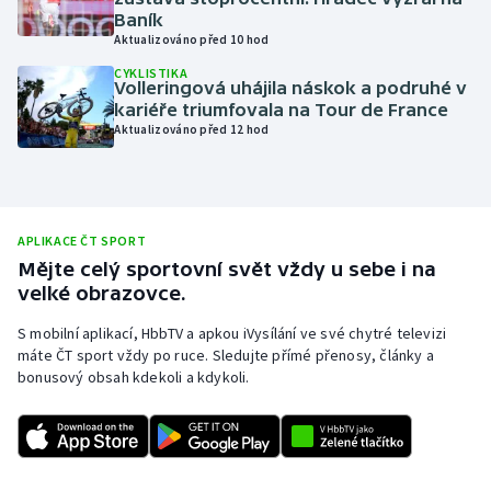
Baník
Moderní pětiboj
Aktualizováno před 10 hod
CYKLISTIKA
Motorsport
Volleringová uhájila náskok a podruhé v
kariéře triumfovala na Tour de France
Aktualizováno před 12 hod
Olympijské hry
Parasport
Plavání
APLIKACE ČT SPORT
Mějte celý sportovní svět vždy u sebe i na
velké obrazovce.
Plážový volejbal
S mobilní aplikací, HbbTV a apkou iVysílání ve své chytré televizi
Ragby
máte ČT sport vždy po ruce. Sledujte přímé přenosy, články a
bonusový obsah kdekoli a kdykoli.
Rychlobruslení
Rychlostní kanoistika