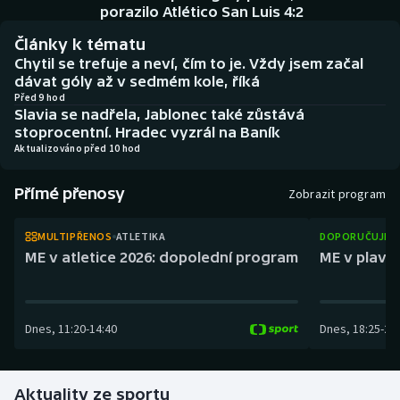
Atletika
Soutěže
porazilo Atlético San Luis 4:2
Články k tématu
Baseball a softbal
Historické návraty
Chytil se trefuje a neví, čím to je. Vždy jsem začal
dávat góly až v sedmém kole, říká
Basketbal
Aplikace ČT sport
Před 9 hod
Slavia se nadřela, Jablonec také zůstává
stoprocentní. Hradec vyzrál na Baník
Biatlon
AZ kvíz
Aktualizováno před 10 hod
Boby a skeleton
Přímé přenosy
Zobrazit program
Box
MULTIPŘENOS
ATLETIKA
DOPORUČUJEM
ME v atletice 2026: dopolední program
ME v plaván
Curling
Cyklistika
Dnes
,
11:20
-
14:40
Dnes
,
18:25
-
21
Dostihy
Aktuality ze sportu
Florbal